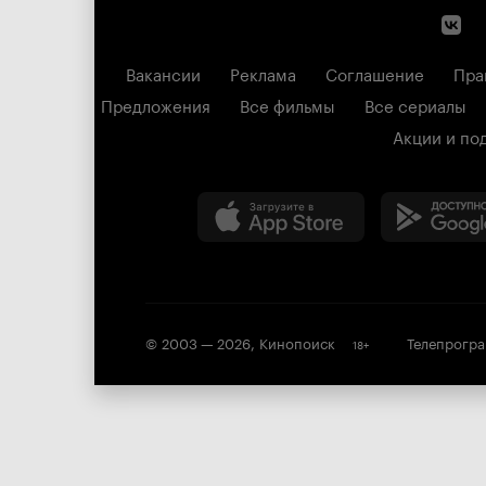
Вакансии
Реклама
Соглашение
Пра
Предложения
Все фильмы
Все сериалы
Акции и по
© 2003 —
2026
,
Кинопоиск
Телепрогр
18
+