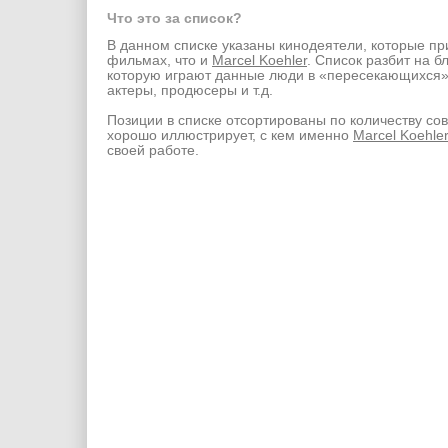
Что это за список?
В данном списке указаны кинодеятели, которые пр
фильмах, что и
Marcel Koehler
. Список разбит на б
которую играют данные люди в «пересекающихся
актеры, продюсеры и т.д.
Позиции в списке отсортированы по количеству со
хорошо иллюстрирует, с кем именно
Marcel Koehle
своей работе.