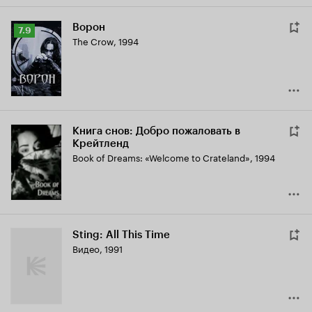
Ворон
Рейтинг
7.9
The Crow
,
1994
Кинопоиска
7.9
Книга снов: Добро пожаловать в
Крейтленд
Book of Dreams: «Welcome to Crateland»
,
1994
Sting: All This Time
Видео, 1991