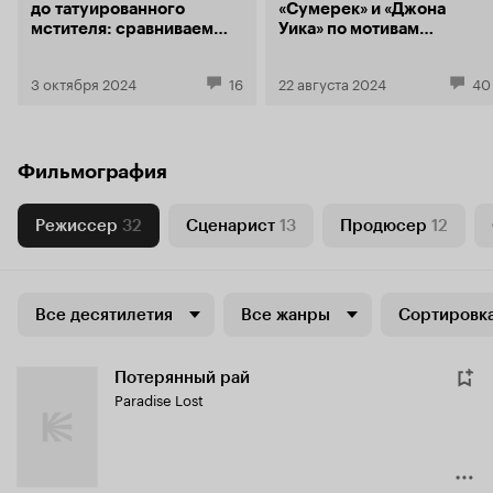
до татуированного
«Сумерек» и «Джона
мстителя: сравниваем
Уика» по мотивам
образы старого и нового
готической классики
«Ворона»
3 октября 2024
16
22 августа 2024
40
Фильмография
Режиссер
32
Сценарист
13
Продюсер
12
Все десятилетия
Все жанры
Сортировка
Потерянный рай
Paradise Lost