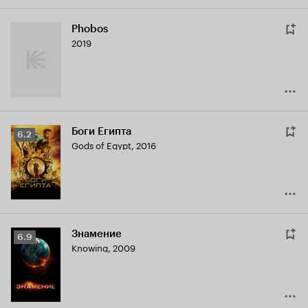
Phobos
2019
Боги Египта
Рейтинг
6.2
Gods of Egypt
,
2016
Кинопоиска
6.2
Знамение
Рейтинг
6.9
Knowing
,
2009
Кинопоиска
6.9