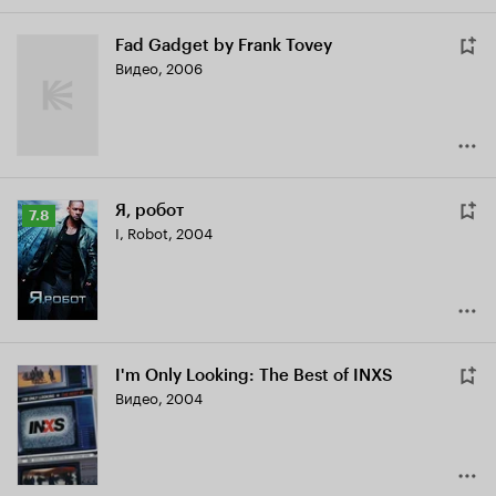
Fad Gadget by Frank Tovey
Видео, 2006
Я, робот
Рейтинг
7.8
I, Robot
,
2004
Кинопоиска
7.8
I'm Only Looking: The Best of INXS
Видео, 2004