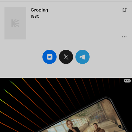
Groping
1980