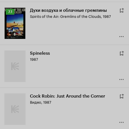
Духи воздуха и облачные гремлины
Рейтинг
7.1
Spirits of the Air: Gremlins of the Clouds
,
1987
Кинопоиска
7.1
Spineless
1987
Cock Robin: Just Around the Corner
Видео, 1987