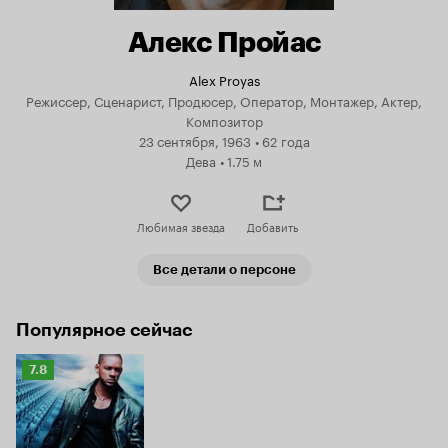
Алекс Пройас
Alex Proyas
Режиссер, Сценарист, Продюсер, Оператор, Монтажер, Актер,
Композитор
23 сентября, 1963
•
62 года
Дева
•
1.75 м
Любимая звезда
Добавить
Все детали о персоне
Популярное сейчас
Рейтинг
7.8
Кинопоиска
7.8