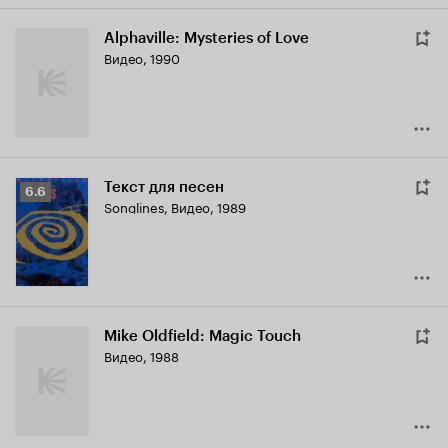
Alphaville: Mysteries of Love
Видео, 1990
Текст для песен
Рейтинг
6.6
Songlines
,
Видео, 1989
Кинопоиска
6.6
Mike Oldfield: Magic Touch
Видео, 1988