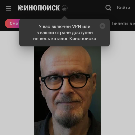
Войти
Онлайн-кинотеатр
Билеты в 
Смотреть кино
У вас включен VPN или
в вашей стране доступен
не весь каталог Кинопоиска