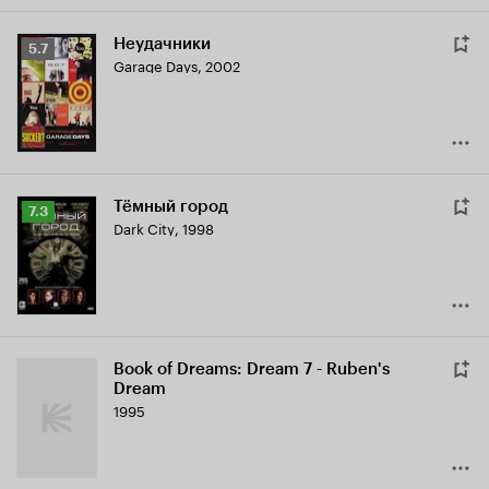
Неудачники
Рейтинг
5.7
Garage Days
,
2002
Кинопоиска
5.7
Тёмный город
Рейтинг
7.3
Dark City
,
1998
Кинопоиска
7.3
Book of Dreams: Dream 7 - Ruben's
Dream
1995