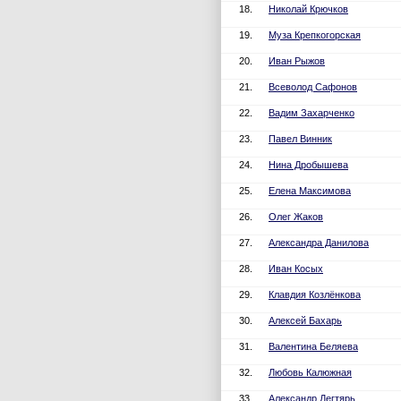
18.
Николай Крючков
19.
Муза Крепкогорская
20.
Иван Рыжов
21.
Всеволод Сафонов
22.
Вадим Захарченко
23.
Павел Винник
24.
Нина Дробышева
25.
Елена Максимова
26.
Олег Жаков
27.
Александра Данилова
28.
Иван Косых
29.
Клавдия Козлёнкова
30.
Алексей Бахарь
31.
Валентина Беляева
32.
Любовь Калюжная
33.
Александр Дегтярь