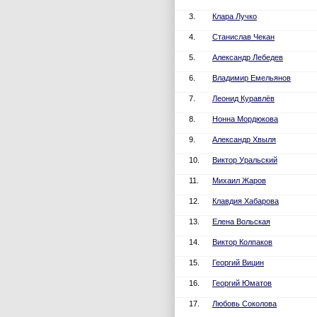
3.
Клара Лучко
4.
Станислав Чекан
5.
Александр Лебедев
6.
Владимир Емельянов
7.
Леонид Куравлёв
8.
Нонна Мордюкова
9.
Александр Хвыля
10.
Виктор Уральский
11.
Михаил Жаров
12.
Клавдия Хабарова
13.
Елена Вольская
14.
Виктор Колпаков
15.
Георгий Вицин
16.
Георгий Юматов
17.
Любовь Соколова