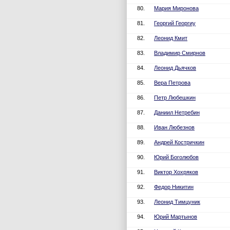
80.
Мария Миронова
81.
Георгий Георгиу
82.
Леонид Кмит
83.
Владимир Смирнов
84.
Леонид Дьячков
85.
Вера Петрова
86.
Петр Любешкин
87.
Даниил Нетребин
88.
Иван Любезнов
89.
Андрей Костричкин
90.
Юрий Боголюбов
91.
Виктор Хохряков
92.
Федор Никитин
93.
Леонид Тимцуник
94.
Юрий Мартынов