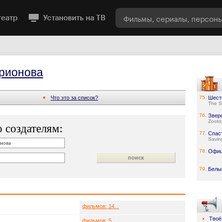
театр
Установить на ТВ
рионова
Что это за список?
75.
Шест
The S
76.
Звер
Zooto
 создателям:
77.
Спас
Savin
78.
Офи
79.
Белы
фильмов: 14...
Твоё
фильмов: 5...