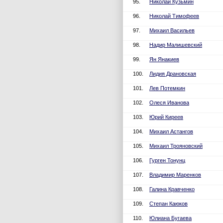
95.
Николай Кузьмин
96.
Николай Тимофеев
97.
Михаил Васильев
98.
Надир Малишевский
99.
Ян Янакиев
100.
Лидия Драновская
101.
Лев Потемкин
102.
Олеся Иванова
103.
Юрий Киреев
104.
Михаил Астангов
105.
Михаил Трояновский
106.
Гурген Тонунц
107.
Владимир Маренков
108.
Галина Кравченко
109.
Степан Каюков
110.
Юлиана Бугаева