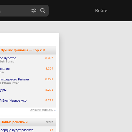
Войти
Лучшие фильмы — Top 250
ое чувство
8.305
ixth Sense
ополис
8.304
pia
ти рядового Райана
8.291
g Private Ryan
церы
8.291
й Бим Черное ухо
8.291
лучшие фильмы
Новые рецензии
всего
 сердце будет разбито
17