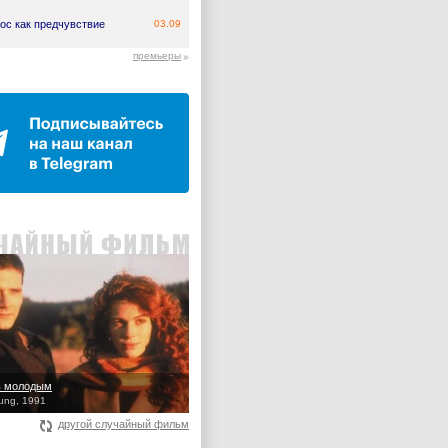
ос как предчувствие
03.09
премьеры
ь молодым
ung, 1991
другой случайный фильм