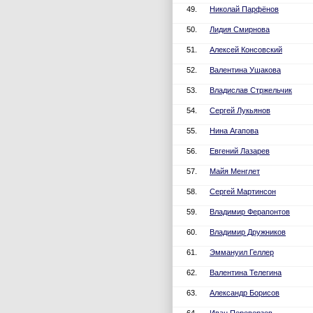
49.
Николай Парфёнов
50.
Лидия Смирнова
51.
Алексей Консовский
52.
Валентина Ушакова
53.
Владислав Стржельчик
54.
Сергей Лукьянов
55.
Нина Агапова
56.
Евгений Лазарев
57.
Майя Менглет
58.
Сергей Мартинсон
59.
Владимир Ферапонтов
60.
Владимир Дружников
61.
Эммануил Геллер
62.
Валентина Телегина
63.
Александр Борисов