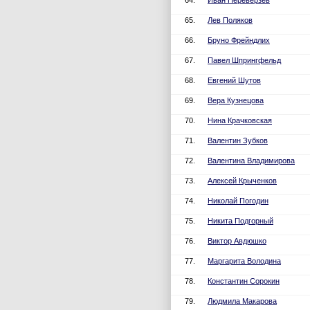
64.
Иван Переверзев
65.
Лев Поляков
66.
Бруно Фрейндлих
67.
Павел Шпрингфельд
68.
Евгений Шутов
69.
Вера Кузнецова
70.
Нина Крачковская
71.
Валентин Зубков
72.
Валентина Владимирова
73.
Алексей Крыченков
74.
Николай Погодин
75.
Никита Подгорный
76.
Виктор Авдюшко
77.
Маргарита Володина
78.
Константин Сорокин
79.
Людмила Макарова