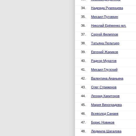
34.
Надежда Румянцева
35.
Михаил Пуговкин
36.
Николай Ерёменко мл.
37.
Сергей Филиппов
38.
Татьяна Пельтцер
39.
Евгений Жариков
40.
Раднэр Муратов
41.
Михаил Глузский
42.
Валентина Ананьина
43.
Олег Стриженов
44.
Леонид Харитонов
45.
Мария Виноградова
46.
Всеволод Санаев
47.
Борис Новиков
48.
Людмила Шагалова