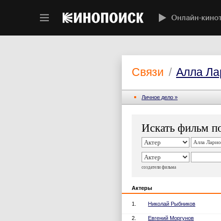
Онлайн-кино
Связи
/
Алла Ла
Личное дело »
Искать фильм по
создатели фильма
Актеры
1.
Николай Рыбников
2.
Евгений Моргунов