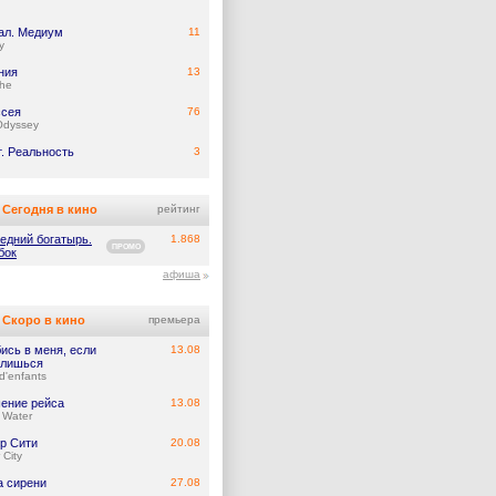
ал. Медиум
11
y
ния
13
he
сея
76
Odyssey
т. Реальность
3
Сегодня в кино
рейтинг
едний богатырь.
1.868
ПРОМО
бок
афиша
Скоро в кино
премьера
ись в меня, если
13.08
лишься
d'enfants
ение рейса
13.08
 Water
р Сити
20.08
 City
а сирени
27.08