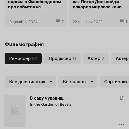
сериал с Фассбендером
как Питер Динклэйдж
про события на
покорил мировое кино
восточном фронте новой
холодной войны
13 декабря 2024
7
22 февраля 2022
11
Фильмография
Режиссер
22
Продюсер
11
Актер
2
Актер
Все десятилетия
Все жанры
Сортировка
В саду чудовищ
In the Garden of Beasts