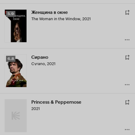
Женщина в окне
Рейтинг
5.9
The Woman in the Window
,
2021
Кинопоиска
5.9
Сирано
Рейтинг
6.8
Cyrano
,
2021
Кинопоиска
6.8
Princess & Peppernose
2021