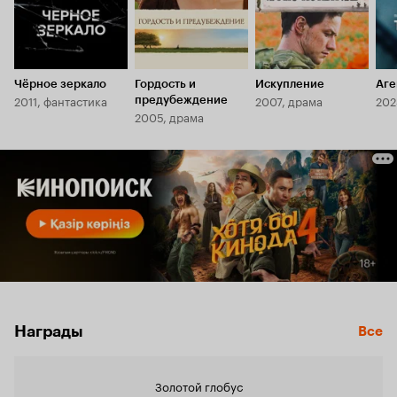
Чёрное зеркало
Гордость и
Искупление
Аге
2011, фантастика
2007, драма
202
предубеждение
2005, драма
Награды
Все
Золотой глобус