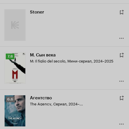
Stoner
М. Сын века
Рейтинг
7.8
M: Il figlio del secolo
,
Мини-сериал, 2024–2025
Кинопоиска
7.8
Агентство
Рейтинг
6.6
The Agency
,
Сериал, 2024–...
Кинопоиска
6.6