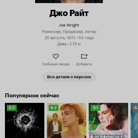
Джо Райт
Joe Wright
Режиссер, Продюсер, Актер
25 августа, 1972
•
53 года
Дева
•
1.75 м
Любимая звезда
Добавить
Все детали о персоне
Популярное сейчас
Рейтинг
Рейтинг
Рейтинг
Р
8.5
8.2
8.1
6
Кинопоиска
Кинопоиска
Кинопоиска
К
8.5
8.2
8.1
6.