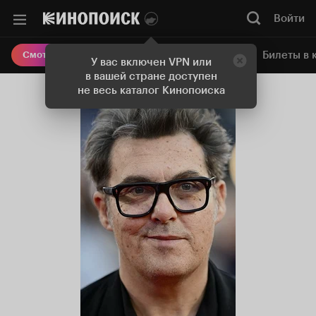
Войти
Онлайн-кинотеатр
Билеты в 
Смотреть кино
У вас включен VPN или
в вашей стране доступен
не весь каталог Кинопоиска