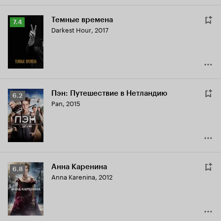
Темные времена
Рейтинг
7.4
Darkest Hour
,
2017
Кинопоиска
7.4
Пэн: Путешествие в Нетландию
Рейтинг
6.2
Pan
,
2015
Кинопоиска
6.2
Анна Каренина
Рейтинг
6.8
Anna Karenina
,
2012
Кинопоиска
6.8