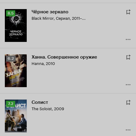
Чёрное зеркало
Рейтинг
8.5
Black Mirror
,
Сериал, 2011–...
Кинопоиска
8.5
Ханна. Совершенное оружие
Рейтинг
6.2
Hanna
,
2010
Кинопоиска
6.2
Солист
Рейтинг
7.2
The Soloist
,
2009
Кинопоиска
7.2