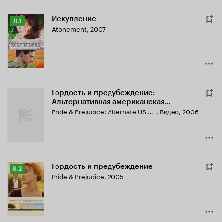
Искупление
Рейтинг
8.1
Atonement
,
2007
Кинопоиска
8.1
Гордость и предубеждение:
Альтернативная американская
концовка
Pride & Prejudice: Alternate US Ending
,
Видео, 2006
Гордость и предубеждение
Рейтинг
8.2
Pride & Prejudice
,
2005
Кинопоиска
8.2