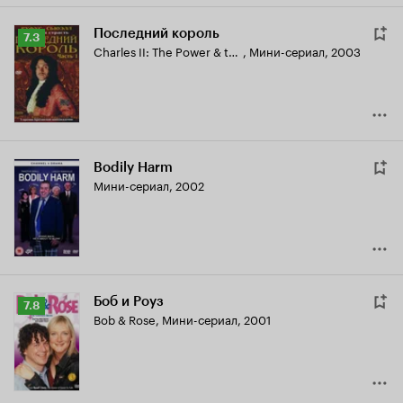
Последний король
Рейтинг
7.3
Charles II: The Power & the Passion
,
Мини-сериал, 2003
Кинопоиска
7.3
Bodily Harm
Мини-сериал, 2002
Боб и Роуз
Рейтинг
7.8
Bob & Rose
,
Мини-сериал, 2001
Кинопоиска
7.8