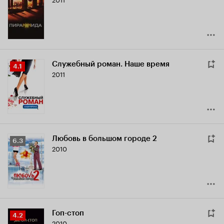
Кинопоиска
6.9
Служебный роман. Наше время
Рейтинг
4.1
2011
Кинопоиска
4.1
Любовь в большом городе 2
Рейтинг
6.3
2010
Кинопоиска
6.3
Гоп-стоп
Рейтинг
4.2
2010