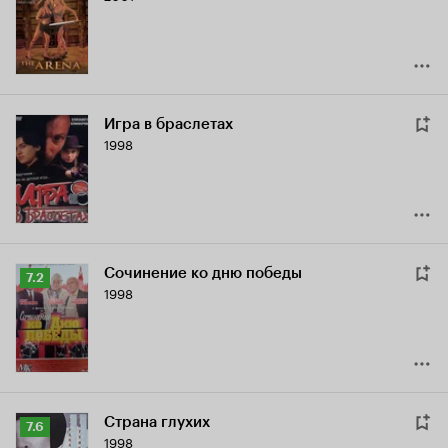
2.7
Игра в браслетах
1998
Сочинение ко дню победы
Рейтинг
7.2
1998
Кинопоиска
7.2
Страна глухих
Рейтинг
7.6
1998
Кинопоиска