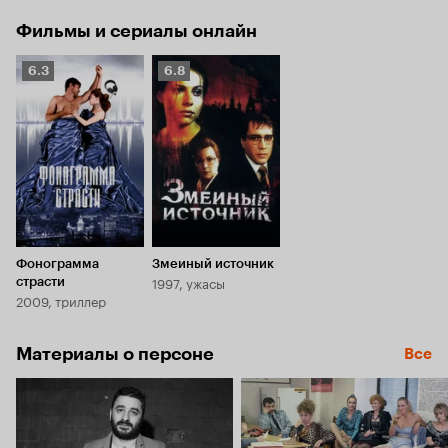
Фильмы и сериалы онлайн
Рейтинг
Рейтинг
6.3
6.8
Кинопоиска
Кинопоиска
6.3
6.8
Фонограмма
Змеиный источник
1997, ужасы
страсти
2009, триллер
Материалы о персоне
Все