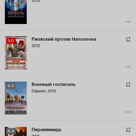
Кинопоиска
6.1
Ржевский против Наполеона
Рейтинг
3.0
2012
Кинопоиска
3.0
Военный госпиталь
Рейтинг
6.2
Сериал, 2012
Кинопоиска
6.2
Пирамммида
Рейтинг
6.9
2011