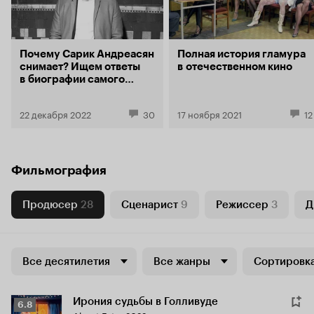
Почему Сарик Андреасян
Полная история гламура
снимает? Ищем ответы
в отечественном кино
в биографии самого
неостановимого
режиссера России
22 декабря 2022
30
17 ноября 2021
12
Фильмография
Продюсер
28
Сценарист
9
Режиссер
3
Д
Все десятилетия
Все жанры
Сортировка
Ирония судьбы в Голливуде
Рейтинг
6.8