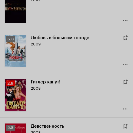
Кинопоиска
4.2
Любовь в большом городе
Рейтинг
6.3
2009
Кинопоиска
6.3
Гитлер капут!
Рейтинг
2.6
2008
Кинопоиска
2.6
Девственность
Рейтинг
5.8
2008