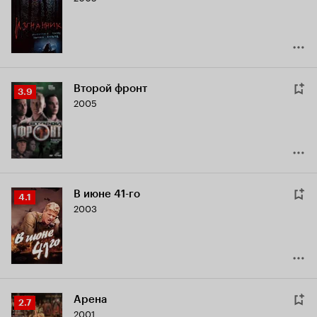
5.0
Второй фронт
Рейтинг
3.9
2005
Кинопоиска
3.9
В июне 41-го
Рейтинг
4.1
2003
Кинопоиска
4.1
Арена
Рейтинг
2.7
2001
Кинопоиска