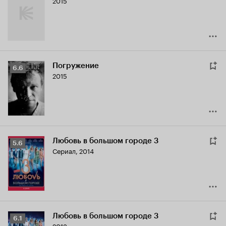
2015
Погружение
Рейтинг
6.6
2015
Кинопоиска
6.6
Любовь в большом городе 3
Рейтинг
5.6
Сериал, 2014
Кинопоиска
5.6
Любовь в большом городе 3
Рейтинг
6.1
2013