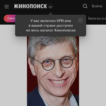
Войти
Онлайн-кинотеатр
Билеты в 
Смотреть кино
У вас включен VPN или
в вашей стране доступен
не весь каталог Кинопоиска