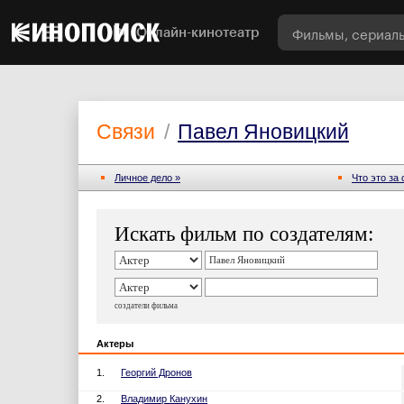
Онлайн-кинотеатр
Связи
/
Павел Яновицкий
Личное дело »
Что это за
Искать фильм по создателям:
создатели фильма
Актеры
1.
Георгий Дронов
2.
Владимир Канухин