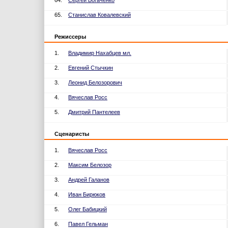
64.
Сергей Богаченко
65.
Станислав Ковалевский
Режиссеры
1.
Владимир Нахабцев мл.
2.
Евгений Стычкин
3.
Леонид Белозорович
4.
Вячеслав Росс
5.
Дмитрий Пантелеев
Сценаристы
1.
Вячеслав Росс
2.
Максим Белозор
3.
Андрей Галанов
4.
Иван Бирюков
5.
Олег Бабицкий
6.
Павел Гельман