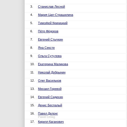
3.
Станислав Лесной
4.
Мария Цап-Страшилина
5.
Тимофей Криницкий
6.
Пётр Фёдоров
7.
Евгений Стычкин
8.
Яна Сексте
9.
Ольга Сутулова
10.
Екатерина Маликова
11.
Николай Добрынин
12.
Олег Васильков
13.
Михаил Горевой
14.
Евгений Сидихин
15.
Денис Беспалый
16.
Павел Делонг
Pawel Delag
17.
Кирилл Каганович