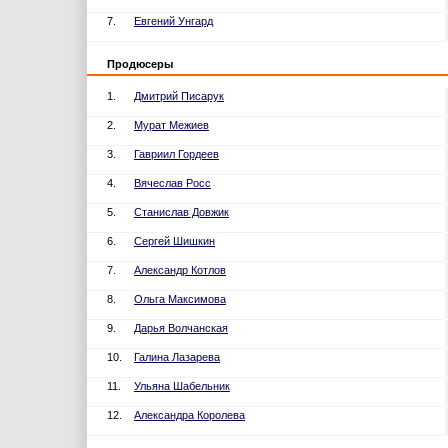
7.
Евгений Унгард
Продюсеры
1.
Дмитрий Писарук
2.
Мурат Межиев
3.
Гавриил Гордеев
4.
Вячеслав Росс
5.
Станислав Довжик
6.
Сергей Шишкин
7.
Александр Котлов
8.
Ольга Максимова
9.
Дарья Волчанская
10.
Галина Лазарева
11.
Ульяна Шабельник
12.
Александра Королева