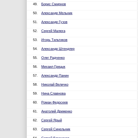
49.
Борис Смирнов
50.
Александр Мельник
51.
Александр Гузов
52.
Сергей Малюга
53.
Игорь Тильтиков
54.
Александр Штендлер
55.
Олег Радченко
56.
Михаил Грицык
57.
Александр Панин
58.
Николай Величко
59.
Нина Славнова
60.
Роман Федосеев
61.
Анатолий Дриженко
62.
Сергей Ярый
63.
Сергей Синельник