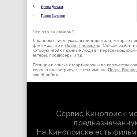
3.
Ирина Долмат
4.
Павел Залесов
Что это за список?
В данном списке указаны кинодеятели, которые пр
фильмах, что и
Павел Яновицкий
. Список разбит н
которую играют данные люди в «пересекающихся
актеры, продюсеры и т.д.
Позиции в списке отсортированы по количеству со
хорошо иллюстрирует, с кем именно
Павел Яновиц
своей работе.
Сервис Кинопоиск м
предназначенну
На Кинопоиске есть фильм