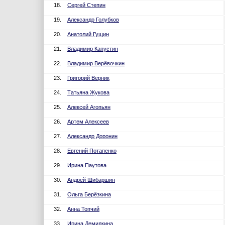
18.
Сергей Степин
19.
Александр Голубков
20.
Анатолий Гущин
21.
Владимир Капустин
22.
Владимир Верёвочкин
23.
Григорий Верник
24.
Татьяна Жукова
25.
Алексей Агопьян
26.
Артем Алексеев
27.
Александр Доронин
28.
Евгений Потапенко
29.
Ирина Паутова
30.
Андрей Шибаршин
31.
Ольга Берёзкина
32.
Анна Топчий
33.
Ирина Демидкина