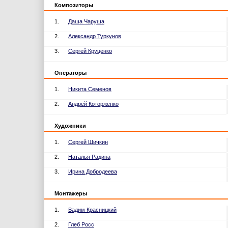
Композиторы
1.
Даша Чаруша
2.
Александр Туркунов
3.
Сергей Круценко
Операторы
1.
Никита Семенов
2.
Андрей Которженко
Художники
1.
Сергей Шичкин
2.
Наталья Радина
3.
Ирина Добродеева
Монтажеры
1.
Вадим Красницкий
2.
Глеб Росс