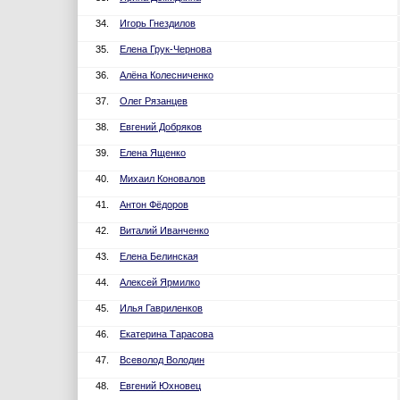
34.
Игорь Гнездилов
35.
Елена Грук-Чернова
36.
Алёна Колесниченко
37.
Олег Рязанцев
38.
Евгений Добряков
39.
Елена Ященко
40.
Михаил Коновалов
41.
Антон Фёдоров
42.
Виталий Иванченко
43.
Елена Белинская
44.
Алексей Ярмилко
45.
Илья Гавриленков
46.
Екатерина Тарасова
47.
Всеволод Володин
48.
Евгений Юхновец