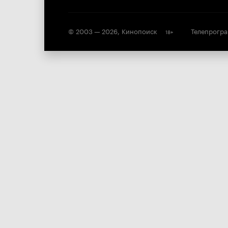
© 2003 —
2026
,
Кинопоиск
Телепрогр
18
+