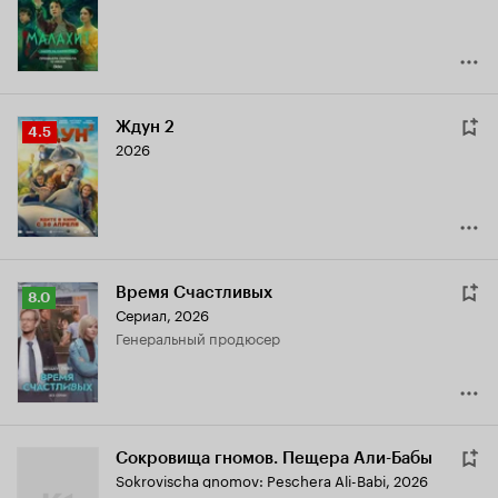
6.9
Ждун 2
Рейтинг
4.5
2026
Кинопоиска
4.5
Время Счастливых
Рейтинг
8.0
Сериал, 2026
Кинопоиска
генеральный продюсер
8.0
Сокровища гномов. Пещера Али-Бабы
Sokrovischa gnomov: Peschera Ali-Babi
,
2026