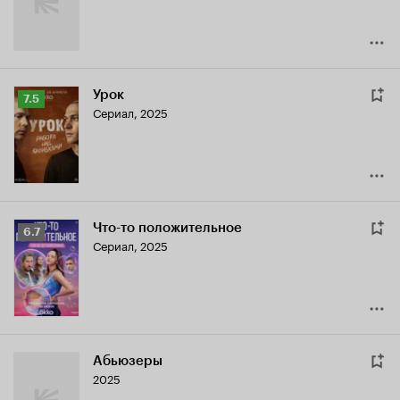
Урок
Рейтинг
7.5
Сериал, 2025
Кинопоиска
7.5
Что-то положительное
Рейтинг
6.7
Сериал, 2025
Кинопоиска
6.7
Абьюзеры
2025