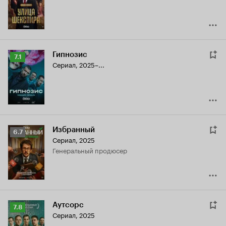
7.6
Гипнозис
Рейтинг
7.1
Сериал, 2025–...
Кинопоиска
7.1
Избранный
Рейтинг
6.7
Сериал, 2025
Кинопоиска
генеральный продюсер
6.7
Аутсорс
Рейтинг
7.8
Сериал, 2025
Кинопоиска