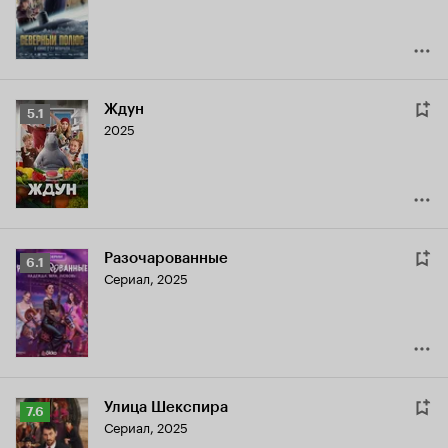
6.9
Ждун
Рейтинг
5.1
2025
Кинопоиска
5.1
Разочарованные
Рейтинг
6.1
Сериал, 2025
Кинопоиска
6.1
Улица Шекспира
Рейтинг
7.6
Сериал, 2025
Кинопоиска