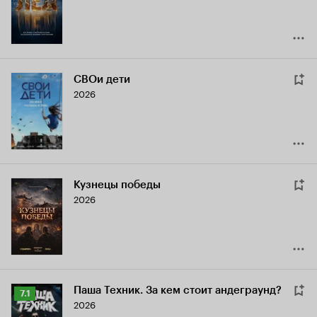
8.5
СВОи дети
2026
Кузнецы победы
2026
Паша Техник. За кем стоит андеграунд?
Рейтинг
7.1
2026
Кинопоиска