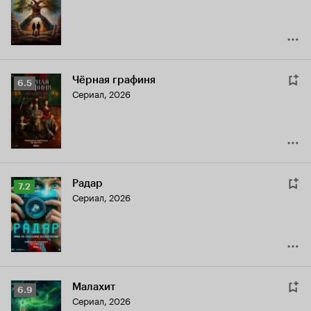
Чёрная графиня
Рейтинг
6.5
Сериал, 2026
Кинопоиска
6.5
Радар
Рейтинг
7.2
Сериал, 2026
Кинопоиска
7.2
Малахит
Рейтинг
6.9
Сериал, 2026
Кинопоиска