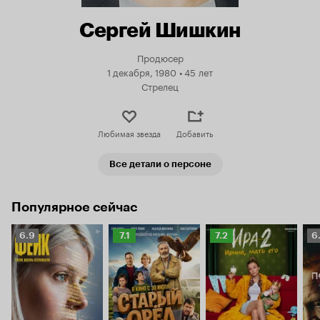
Сергей Шишкин
Продюсер
1 декабря, 1980
•
45 лет
Стрелец
Любимая звезда
Добавить
Все детали о персоне
Популярное сейчас
Рейтинг
Рейтинг
Рейтинг
Р
6.9
7.1
7.2
6
Кинопоиска
Кинопоиска
Кинопоиска
К
6.9
7.1
7.2
6.