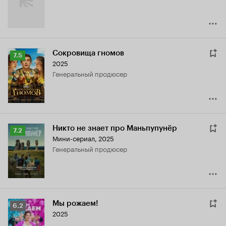
Сокровища гномов
Рейтинг
7.5
2025
Кинопоиска
генеральный продюсер
7.5
Никто не знает про Маньпупунёр
Рейтинг
7.2
Мини-сериал, 2025
Кинопоиска
генеральный продюсер
7.2
Мы рожаем!
Рейтинг
6.2
2025
Кинопоиска
6.2