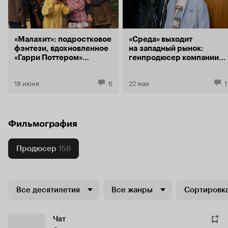
«Малахит»: подростковое
«Среда» выходит
фэнтези, вдохновленное
на западный рынок:
«Гарри Поттером»
генпродюсер компании
и уральским фольклором
Иван Самохвалов
рассказал про планы
18 июня
6
22 мая
1
на копродукцию
и дистрибьюцию
российского
и иностранного кино
Фильмография
Продюсер
158
Все десятилетия
Все жанры
Сортировка
Чат