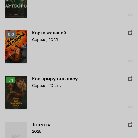
7.8
Карта желаний
Рейтинг
6.6
Сериал, 2025
Кинопоиска
6.6
Как приручить лису
Рейтинг
7.1
Сериал, 2025–...
Кинопоиска
7.1
Тормоза
2025