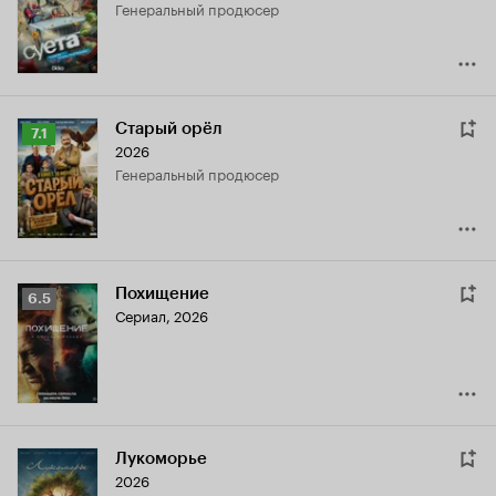
генеральный продюсер
6.2
Старый орёл
Рейтинг
7.1
2026
Кинопоиска
генеральный продюсер
7.1
Похищение
Рейтинг
6.5
Сериал, 2026
Кинопоиска
6.5
Лукоморье
2026