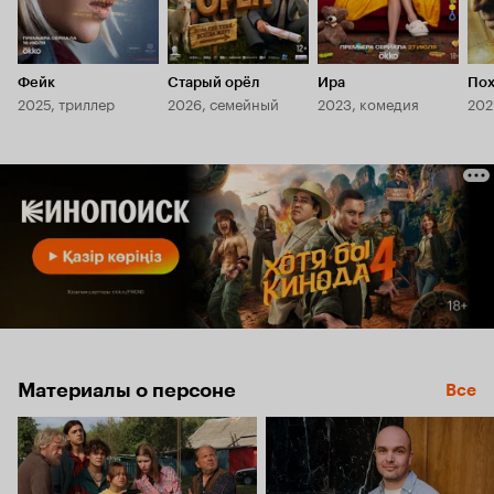
Фейк
Старый орёл
Ира
По
2025, триллер
2026, семейный
2023, комедия
202
Материалы о персоне
Все