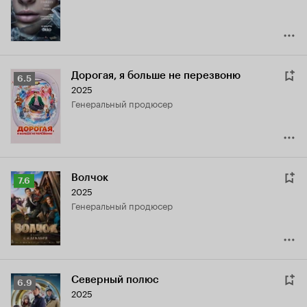
6.5
Дорогая, я больше не перезвоню
Рейтинг
6.5
2025
Кинопоиска
генеральный продюсер
6.5
Волчок
Рейтинг
7.6
2025
Кинопоиска
генеральный продюсер
7.6
Северный полюс
Рейтинг
6.9
2025
Кинопоиска