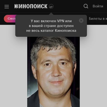
Войти
Онлайн-кинотеатр
Билеты в 
Смотреть кино
У вас включен VPN или
в вашей стране доступен
не весь каталог Кинопоиска