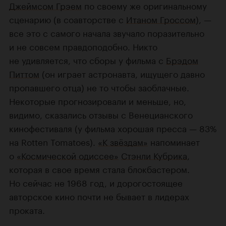
Джеймсом Грэем
по своему же оригинальному
сценарию (в соавторстве с
Итаном Гроссом
), —
все это с самого начала звучало поразительно
и не совсем правдоподобно. Никто
не удивляется, что сборы у фильма с
Брэдом
Питтом
(он играет астронавта, ищущего давно
пропавшего отца) не то чтобы заоблачные.
Некоторые прогнозировали и меньше, но,
видимо, сказались отзывы с Венецианского
кинофестиваля (у фильма хорошая пресса — 83%
на Rotten Tomatoes).
«К звёздам»
напоминает
о
«Космической одиссее»
Стэнли Кубрика
,
которая в свое время стала блокбастером.
Но сейчас не 1968 год, и дорогостоящее
авторское кино почти не бывает в лидерах
проката.