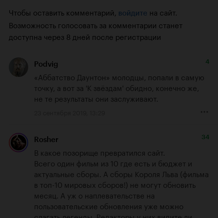
Чтобы оставить комментарий,
на сайт.
войдите
Возможность голосовать за комментарии станет
доступна через 8 дней после регистрации
4
Podvig
«Аббатство Даунтон» молодцы, попали в самую 
точку, а вот за 'К звёздам' обидно, конечно же, 
не те результаты они заслуживают.
23 сентября 2019, 13:29
34
Rosher
В какое позорище превратился сайт. 

Всего один фильм из 10 где есть и бюджет и 
актуальные сборы. А сборы Короля Льва (фильма 
в топ-10 мировых сборов!) не могут обновить 
месяц. А уж о наплевательстве на 
пользовательские обновления уже можно 
слагать легенды. Редакторы у них видите ли 