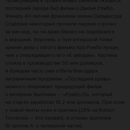
последний (вроде бы) фильм о Джоне Рэмбо.
Финалу 40-летней франшизы имени
Сильвестра
Сталлоне
некоторые прочили первую строчку
за уик-энд, но он даже близко не подобрался
к вершине. Впрочем, с бухгалтерской точки
зрения дела у пятого фильма про Рэмбо лучше,
чем у опередившего его «К звёздам». Картина
стоила в производстве 50 млн долларов,
и большая часть уже отбита благодаря
заграничным продажам.
«Последняя кровь»
немного опережает предыдущий фильм
о ветеране Вьетнама —
«Рэмбо IV»
, который
на старте заработал 18,2 млн долларов. При этом
у новой ленты хуже и критика (28% на Rotten
Tomatoes — это провал), и отзывы зрителей
(B против A- у четвертой части).