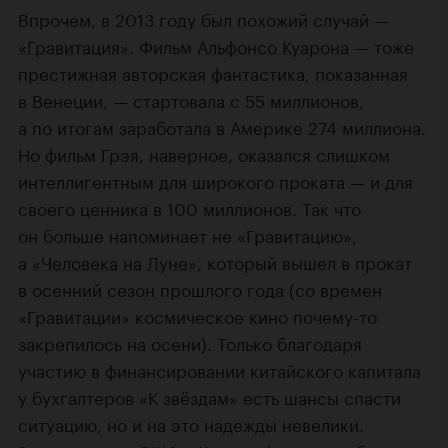
Впрочем, в 2013 году был похожий случай —
«Гравитация»
. Фильм
Альфонсо Куарона
— тоже
престижная авторская фантастика, показанная
в Венеции, — стартовала с 55 миллионов,
а по итогам заработала в Америке 274 миллиона.
Но фильм Грэя, наверное, оказался слишком
интеллигентным для широкого проката — и для
своего ценника в 100 миллионов. Так что
он больше напоминает не «Гравитацию»,
а
«Человека на Луне»
, который вышел в прокат
в осенний сезон прошлого года (со времен
«Гравитации» космическое кино почему-то
закрепилось на осени). Только благодаря
участию в финансировании китайского капитала
у бухгалтеров «К звёздам» есть шансы спасти
ситуацию, но и на это надежды невелики.