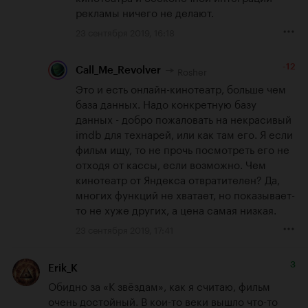
рекламы ничего не делают.
23 сентября 2019, 16:18
-12
Rosher
Call_Me_Revolver
Это и есть онлайн-кинотеатр, больше чем 
база данных. Надо конкретную базу 
данных - добро пожаловать на некрасивый 
imdb для технарей, или как там его. Я если 
фильм ищу, то не прочь посмотреть его не 
отходя от кассы, если возможно. Чем 
кинотеатр от Яндекса отвратителен? Да, 
многих функций не хватает, но показывает-
то не хуже других, а цена самая низкая.
23 сентября 2019, 17:41
3
Erik_K
Обидно за «К звёздам», как я считаю, фильм 
очень достойный. В кои-то веки вышло что-то 