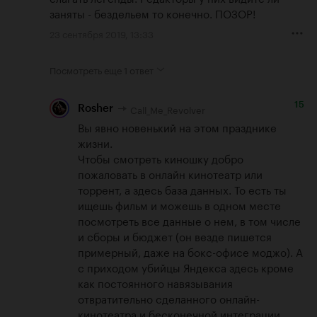
заняты - бездельем то конечно. ПОЗОР!
23 сентября 2019, 13:33
Посмотреть еще
1 ответ
15
Call_Me_Revolver
Rosher
Вы явно новенький на этом празднике 
жизни. 

Чтобы смотреть киношку добро 
пожаловать в онлайн кинотеатр или 
торрент, а здесь база данных. То есть ты 
ищешь фильм и можешь в одном месте 
посмотреть все данные о нем, в том числе 
и сборы и бюджет (он везде пишется 
примерный, даже на бокс-офисе моджо). А 
с приходом убийцы Яндекса здесь кроме 
как постоянного навязывания 
отвратительно сделанного онлайн-
кинотеатра и бесконечной интеграции 