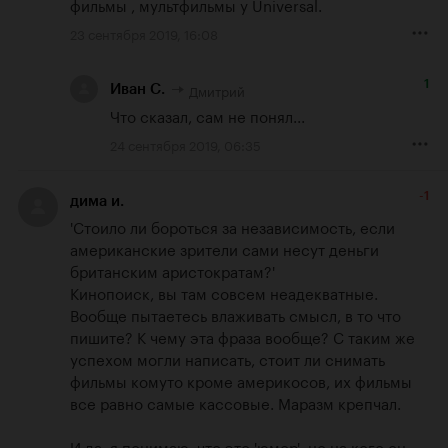
фильмы , мультфильмы у Universal.
23 сентября 2019, 16:08
1
Дмитрий
Иван С.
Что сказал, сам не понял...
24 сентября 2019, 06:35
-1
дима и.
'Стоило ли бороться за независимость, если 
американские зрители сами несут деньги 
британским аристократам?'

Кинопоиск, вы там совсем неадекватные. 
Вообще пытаетесь влаживать смысл, в то что 
пишите? К чему эта фраза вообще? С таким же 
успехом могли написать, стоит ли снимать 
фильмы комуто кроме америкосов, их фильмы 
все равно самые кассовые. Маразм крепчал.

И да, я понимаю, что это 'юмор', но на кого он 