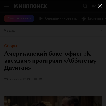
Войти
Онлайн-кинотеатр
Билеты в 
Смотреть кино
Медиа
Сборы
Американский бокс-офис: «К
звездам» проиграли «Аббатству
Даунтон»
23 сентября 2019
10