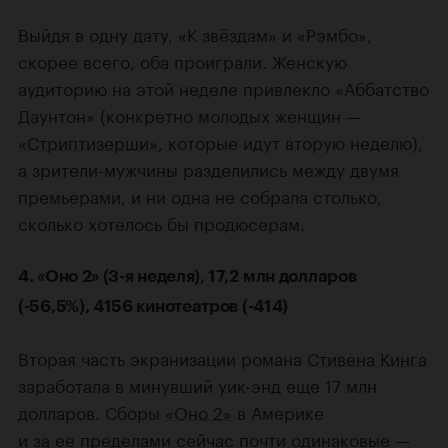
Выйдя в одну дату, «К звёздам» и «Рэмбо»,
скорее всего, оба проиграли. Женскую
аудиторию на этой неделе привлекло «Аббатство
Даунтон» (конкретно молодых женщин —
«Стриптизерши»
, которые идут вторую неделю),
а зрители-мужчины разделились между двумя
премьерами, и ни одна не собрала столько,
сколько хотелось бы продюсерам.
4. «Оно 2» (3-я неделя), 17,2 млн долларов
(-56,5%), 4156 кинотеатров (-414)
Вторая часть экранизации романа
Стивена Кинга
заработала в минувший уик-энд еще 17 млн
долларов. Сборы
«Оно 2»
в Америке
и за ее пределами сейчас почти одинаковые —