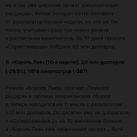
ее и так уже широкий прокат дополнительно
расширен. Фильм потерял почти половину
от результатов первой недели, но это не так
плохо, учитывая сразу три новых релиза
в расписании кинотеатров. За 10 дней проката
«Стриптизерши» собрали 62 млн долларов.
6. «Король Лев» (10-я неделя), 2,6 млн долларов
(-29,5%), 1978 кинотеатров (-387)
Ремейк
«Короля Льва»
обогнал
«Темного
рыцаря»
в таблице американских сборов
и теперь находится на 11 месте с результатом
537 млн долларов. До десятки ему не добраться:
у
«Суперсемейки 2»
на 70 миллионов больше,
а «Король Лев» уже заканчивает прокат… Хотя
об этом говорить преждевременно: на десятой