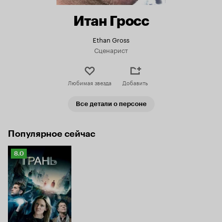
Итан Гросс
Ethan Gross
Сценарист
Любимая звезда
Добавить
Все детали о персоне
Популярное сейчас
Рейтинг
8.0
Кинопоиска
8.0