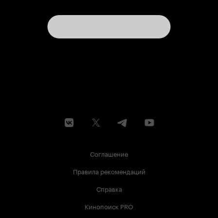
Соглашение
Правила рекомендаций
Справка
Кинопоиск PRO