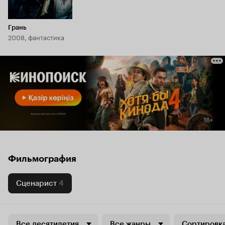
Грань
2008, фантастика
Фильмография
Сценарист
4
Все десятилетия
Все жанры
Сортировка