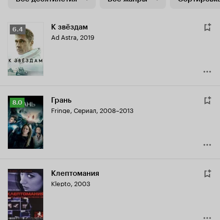
К звёздам
Рейтинг
6.4
Ad Astra
,
2019
Кинопоиска
6.4
Грань
Рейтинг
8.0
Fringe
,
Сериал, 2008–2013
Кинопоиска
8.0
Клептомания
Klepto
,
2003