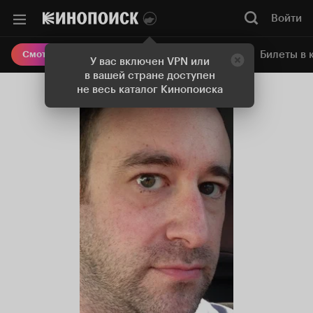
Войти
Онлайн-кинотеатр
Билеты в 
Смотреть кино
У вас включен VPN или
в вашей стране доступен
не весь каталог Кинопоиска