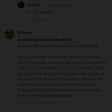
1
Denis Valer'evich
Verpin
А... ну ладно))
27 февраля 2016, 11:02
-1
d13mon
всеобщем любимце Бамблби.
Ахахаха, КП забыл уточнить, что у школоты))

А по франшизе: у парамаунт явные проблемы 
после перехода марвел к дисней, а dreamworks 
- к Fox. 2012 -7-е место, 2013 -7-е, 2014-6-е, 2015 - 
6-е с жалкими 674 лямами. А ведь это студия из 
большой 5-ки. Вот она и истерит с Трансиками 
,потому что кроме них и не менее унылых 
Стартреков с Миссиями-невыполнимыми ей 
больше нечем срубать бабла)
16 февраля 2016, 08:32