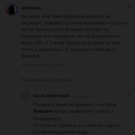
-4
alexronin
Не знаю, мне Трансформеры никогда не 
надоедят. Каждый год пересматриваю по одной 
части. Конечно, кто фильмы смотрит на 
планшете или телефоне, тот не оценит всего 
масштаба. А у меня проэктор и экран на всю 
стену и аккустика 7.2, поэтому я кайфую от 
Трансоф.
16 февраля 2016, 08:29
Посмотреть еще
10 ответов
-1
Verpin
Denis Valer'evich
Почемуто меня не удивляет, что Ваша 
 сатира существует только в 
Толстая
Эгоформате. 

Ни кого не судить и ни о ком не судить - 
это весьма разные вещи.
