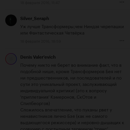
18 февраля 2016, 11:47
Silver_Seraph
Уж лучше Трансформеры,чем Ниндзя черепашки 
или Фантастическая Четвёрка
18 февраля 2016, 18:59
Denis Valer'evich
Почему никто не берет во внимание факт, что в 
подобной нише, кроме Трансформеров Бея нет 
ни предшественников, ни последователей и по 
сути это уникальный проект, заслуживающий 
индивидуальной критики! (это к вопросу 
'приплетания' Кэмеронов, СкОтов и 
Спилбеоргов)

Сложилось впечатление, что пуканы рвет у 
ненавистников лично Бэя (как не самого 
выдающегося режиссера) и неровно-дышащих к 
созвучию с постыдным термином 'транс'. 
