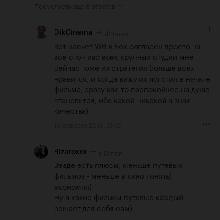
Посмотреть еще
8 ответов
1
d13mon
DikCinema
Вот насчет WB и Fox согласен просто на 
все сто - изо всех крупных студий мне 
сейчас тоже их стратегия больше всех 
нравится, и когда вижу их логотип в начале 
фильма, сразу как-то поспокойнее на душе 
становится, ибо какой-никакой а знак 
качества)
16 февраля 2016, 15:10
d13mon
Bizaroxxx
Везде есть плюсы, меньше путёвых 
фильмов - меньше в кино гонять) 
экономия)

Ну а какие фильмы путёвые каждый 
решает для себя сам)