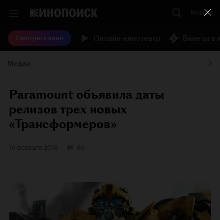
Войти
Онлайн-кинотеатр
Билеты в 
Смотреть кино
Медиа
Paramount объявила даты
релизов трех новых
«Трансформеров»
16 февраля 2016
86