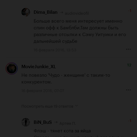
-1
audiovideofil
Dima_Bilan
Больше всего меня интересует именно 
спин офф к Бамблби.Там должны быть 
различные отсылки к Сэму Уитуики и его 
дальнейшей судьбе
16 февраля 2016, 13:53
12
MovieJunkie_XL
Не повезло 'Чудо - женщине' с таким-то 
конкурентом.
16 февраля 2016, 07:07
Посмотреть еще
19 ответов
-1
Артем П.
BiN_BuS
Флэш - тянет кота за яйца

Стрела - уже тошнит, каждый раз одно и 