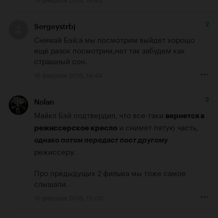
2
Sergeystrbj
Снимай Бэй,а мы посмотрим выйдет хорошо 
ещё разок посмотрим,нет так забудем как 
страшный сон.
16 февраля 2016, 14:44
2
Nolan
Майкл Бэй подтвердил, что все-таки 
вернется в 
 и снимет пятую часть, 
режиссерское кресло
однако потом передаст пост другому
режиссеру. 

Про предыдущих 2 фильма мы тоже самое 
слышали.
16 февраля 2016, 15:00