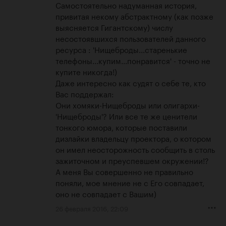
Самостоятельно надуманная история, 
привитая некому абстрактному (как позже 
выясняется Гигантскому) числу 
несостоявшихся пользователей данного 
ресурса : 'Нищеброды...старенькие 
телефоны...купим...понравится' - точно не 
купите никогда!) 

Даже интересно как судят о себе те, кто 
Вас поддержал:

Они хомяки-Нищеброды или олигархи-
'Нищеброды'? Или все те же ценители 
тонкого юмора, которые поставили 
дизлайки владельцу проектора, о котором 
он имел неосторожность сообщить в столь 
зажиточном и преуспевшем окружении!? 

А меня Вы совершенно не правильно 
поняли, мое мнение не с Его совпадает, 
оно не совпадает с Вашим)
26 февраля 2016, 22:09