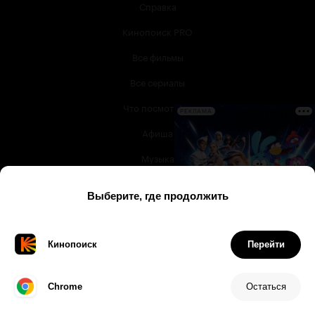
Справка
Кинопоиск PRO
Все фильмы
Все сериалы
Что посмотреть
РЕКЛАМА
Афиша
Музыка
Телепрограмма
Книги
Служба поддержки
© 2003 —
2026
,
Кинопоиск
18
+
Проект компании