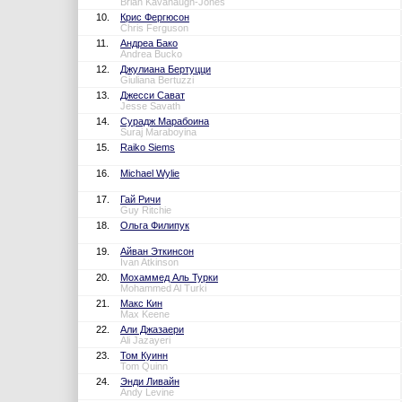
Brian Kavanaugh-Jones
10.
Крис Фергюсон
Chris Ferguson
11.
Андреа Бако
Andrea Bucko
12.
Джулиана Бертуцци
Giuliana Bertuzzi
13.
Джесси Сават
Jesse Savath
14.
Сурадж Марабоина
Suraj Maraboyina
15.
Raiko Siems
16.
Michael Wylie
17.
Гай Ричи
Guy Ritchie
18.
Ольга Филипук
19.
Айван Эткинсон
Ivan Atkinson
20.
Мохаммед Аль Турки
Mohammed Al Turki
21.
Макс Кин
Max Keene
22.
Али Джазаери
Ali Jazayeri
23.
Том Куинн
Tom Quinn
24.
Энди Ливайн
Andy Levine