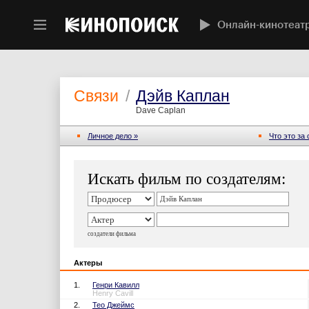
Онлайн-кинотеат
Связи
/
Дэйв Каплан
Dave Caplan
Личное дело »
Что это за
Искать фильм по создателям:
создатели фильма
Актеры
1.
Генри Кавилл
Henry Cavill
2.
Тео Джеймс