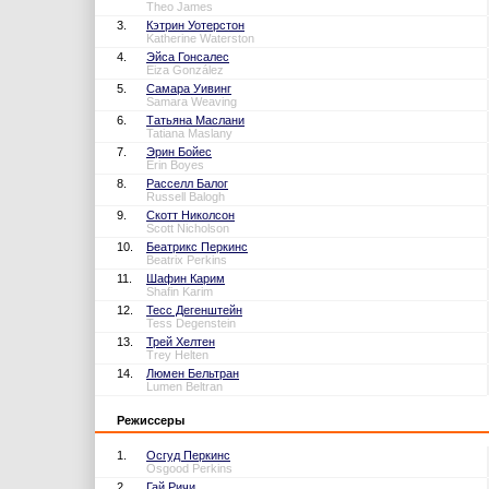
Theo James
3.
Кэтрин Уотерстон
Katherine Waterston
4.
Эйса Гонсалес
Eiza González
5.
Самара Уивинг
Samara Weaving
6.
Татьяна Маслани
Tatiana Maslany
7.
Эрин Бойес
Erin Boyes
8.
Расселл Балог
Russell Balogh
9.
Скотт Николсон
Scott Nicholson
10.
Беатрикс Перкинс
Beatrix Perkins
11.
Шафин Карим
Shafin Karim
12.
Тесс Дегенштейн
Tess Degenstein
13.
Трей Хелтен
Trey Helten
14.
Люмен Бельтран
Lumen Beltran
Режиссеры
1.
Осгуд Перкинс
Osgood Perkins
2.
Гай Ричи