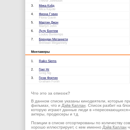
Trevor Johnston
3.
Мика Кэйд
Mica Kayde
4.
Фиона Гэвин
Fiona Gavin
5.
Мартин Джон
Martyn John
6.
Лулу Бонтем
Loulou Bontemps
7.
Брендан Меганнети
Brendan Megannety
Монтажеры
1.
Raiko Siems
2.
Грег Нг
Greg Ng
3.
Грэм Фортин
Graham Fortin
Что это за список?
В данном списке указаны кинодеятели, которые пр
фильмах, что и
Дэйв Каплан
. Список разбит на бло
которую играют данные люди в «пересекающихся
актеры, продюсеры и т.д.
Позиции в списке отсортированы по количеству со
хорошо иллюстрирует, с кем именно
Дэйв Каплан
ч