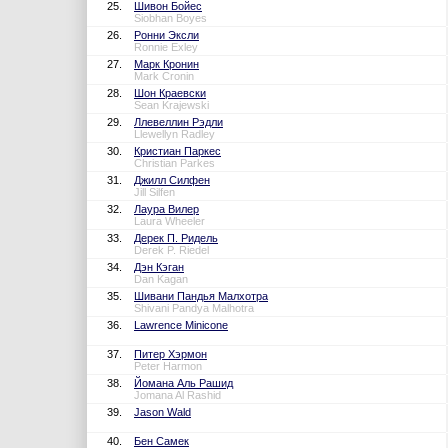
25.
Шивон Бойес
Siobhan Boyes
26.
Ронни Эксли
Ronnie Exley
27.
Марк Кронин
Mark Cronin
28.
Шон Краевски
Sean Krajewski
29.
Ллевеллин Рэдли
Llewellyn Radley
30.
Кристиан Паркес
Christian Parkes
31.
Джилл Силфен
Jill Silfen
32.
Лаура Вилер
Laura Wheeler
33.
Дерек П. Ридель
Derek P. Riedel
34.
Дэн Кэган
Dan Kagan
35.
Шивани Пандья Малхотра
Shivani Pandya Malhotra
36.
Lawrence Minicone
37.
Питер Хэрмон
Peter Harmon
38.
Йомана Аль Рашид
Jomana Al Rashid
39.
Jason Wald
40.
Бен Самек