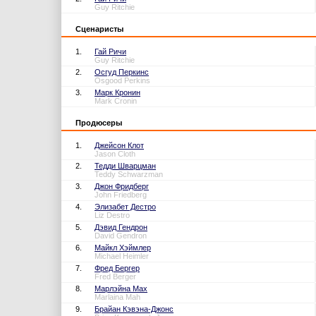
Guy Ritchie
Сценаристы
1.
Гай Ричи
Guy Ritchie
2.
Осгуд Перкинс
Osgood Perkins
3.
Марк Кронин
Mark Cronin
Продюсеры
1.
Джейсон Клот
Jason Cloth
2.
Тедди Шварцман
Teddy Schwarzman
3.
Джон Фридберг
John Friedberg
4.
Элизабет Дестро
Liz Destro
5.
Дэвид Гендрон
David Gendron
6.
Майкл Хэймлер
Michael Heimler
7.
Фред Бергер
Fred Berger
8.
Марлэйна Мах
Marlaina Mah
9.
Брайан Кэвэна-Джонс