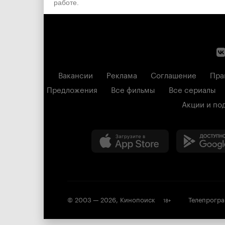
работе.
Вакансии
Реклама
Соглашение
Пра
Предложения
Все фильмы
Все сериалы
Акции и по
© 2003 —
2026
,
Кинопоиск
Телепрогр
18
+