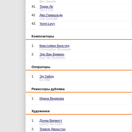
Ben Samek
41.
Терри Ли
Terry Lee
42.
Джо Гримальди
Joe Grimaldi
43.
Yonni Levy
Композиторы
1.
Кристофер Бенстед
Christopher Benstead
2.
Эдо Ван Бримен
Edo Van Breemen
Операторы
1.
Эд Уайлд
Ed Wild
Режиссеры дубляжа
1.
Ирина Веникова
Художники
1.
Дэнни Верметт
Danny Vermette
2.
Тревор Джонстон