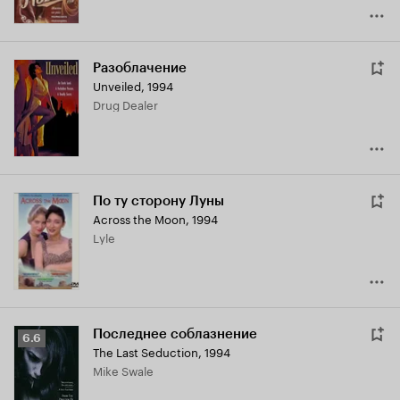
Разоблачение
Unveiled
,
1994
Drug Dealer
По ту сторону Луны
Across the Moon
,
1994
Lyle
Последнее соблазнение
Рейтинг
6.6
The Last Seduction
,
1994
Кинопоиска
Mike Swale
6.6