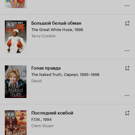
Большой белый обман
Рейтинг
6.2
The Great White Hype
,
1996
Кинопоиска
Terry Conklin
6.2
Голая правда
The Naked Truth
,
Сериал, 1995–1998
David
Последний ковбой
Рейтинг
6.6
F.T.W.
,
1994
Кинопоиска
Clem Stuart
6.6