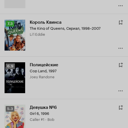
Король Квинса
Рейтинг
7.3
The King of Queens
,
Сериал, 1998–2007
Кинопоиска
Li'l Eddie
7.3
Полицейские
Рейтинг
6.9
Cop Land
,
1997
Кинопоиска
Joey Randone
6.9
Девушка №6
Рейтинг
5.3
Girl 6
,
1996
Кинопоиска
Caller #1 - Bob
5.3