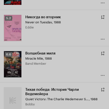
Никогда во вторник
Рейтинг
5.2
Never on Tuesday
,
1988
Кинопоиска
Eddie
5.2
Волшебная миля
Рейтинг
6.6
Miracle Mile
,
1988
Кинопоиска
Band Member
6.6
Тихая победа: История Чарли
Ведемейера
Quiet Victory: The Charlie Wedemeyer Story
,
1988
Bobby