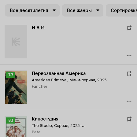
Все десятилетия
Все жанры
Сортировка
N.A.R.
Первозданная Америка
Рейтинг
7.7
American Primeval
,
Мини-сериал, 2025
Кинопоиска
Fancher
7.7
Киностудия
Рейтинг
8.1
The Studio
,
Сериал, 2025–...
Кинопоиска
Pete
8.1