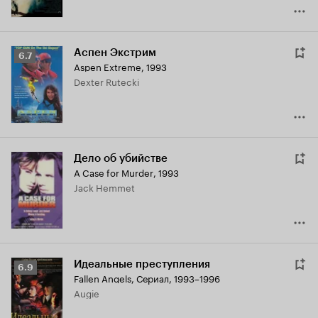
Аспен Экстрим
Рейтинг
6.7
Aspen Extreme
,
1993
Кинопоиска
Dexter Rutecki
6.7
Дело об убийстве
A Case for Murder
,
1993
Jack Hemmet
Идеальные преступления
Рейтинг
6.9
Fallen Angels
,
Сериал, 1993–1996
Кинопоиска
Augie
6.9