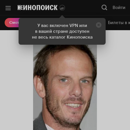
Войти
Онлайн-кинотеатр
Билеты в 
Смотреть кино
У вас включен VPN или
в вашей стране доступен
не весь каталог Кинопоиска