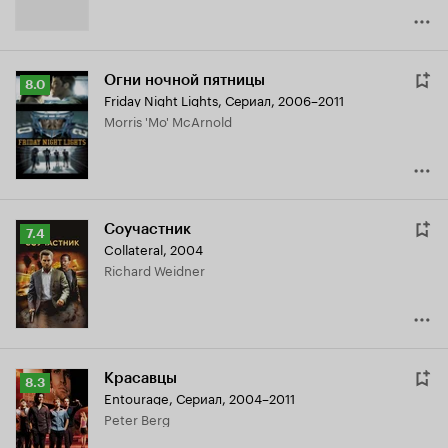
Огни ночной пятницы
Рейтинг
8.0
Friday Night Lights
,
Сериал, 2006–2011
Кинопоиска
Morris 'Mo' McArnold
8.0
Соучастник
Рейтинг
7.4
Collateral
,
2004
Кинопоиска
Richard Weidner
7.4
Красавцы
Рейтинг
8.3
Entourage
,
Сериал, 2004–2011
Кинопоиска
Peter Berg
8.3