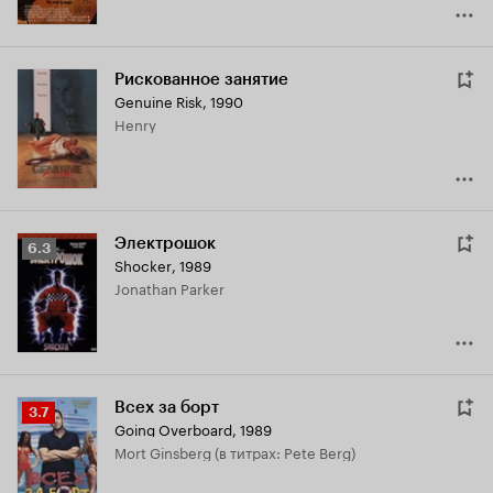
Рискованное занятие
Genuine Risk
,
1990
Henry
Электрошок
Рейтинг
6.3
Shocker
,
1989
Кинопоиска
Jonathan Parker
6.3
Всех за борт
Рейтинг
3.7
Going Overboard
,
1989
Кинопоиска
Mort Ginsberg (в титрах: Pete Berg)
3.7