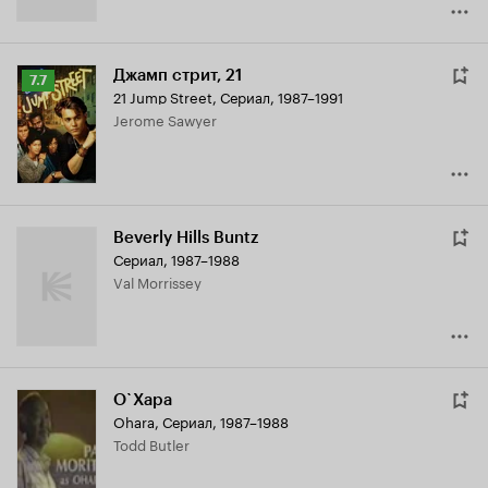
Джамп стрит, 21
Рейтинг
7.7
21 Jump Street
,
Сериал, 1987–1991
Кинопоиска
Jerome Sawyer
7.7
Beverly Hills Buntz
Сериал, 1987–1988
Val Morrissey
О`Хара
Ohara
,
Сериал, 1987–1988
Todd Butler