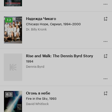
Надежда Чикаго
Рейтинг
7.2
Chicago Hope
,
Сериал, 1994–2000
Кинопоиска
Dr. Billy Kronk
7.2
Rise and Walk: The Dennis Byrd Story
1994
Dennis Byrd
Огонь в небе
Рейтинг
6.3
Fire in the Sky
,
1993
Кинопоиска
David Whitlock
6.3