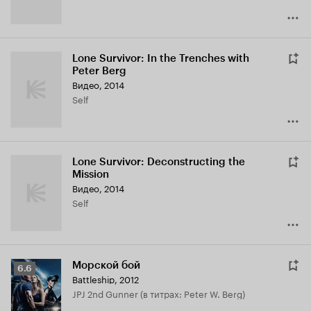
Lone Survivor: In the Trenches with
Peter Berg
Видео, 2014
Self
Lone Survivor: Deconstructing the
Mission
Видео, 2014
Self
Морской бой
Рейтинг
6.6
Battleship
,
2012
Кинопоиска
JPJ 2nd Gunner (в титрах: Peter W. Berg)
6.6