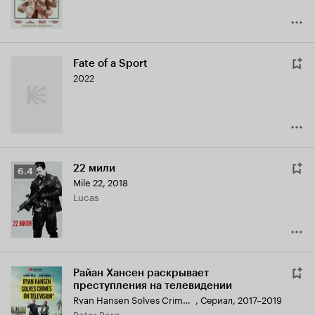
Fate of a Sport
2022
22 мили
Рейтинг
6.4
Mile 22
,
2018
Кинопоиска
Lucas
6.4
Райан Хансен раскрывает
преступления на телевидении
Ryan Hansen Solves Crimes on Television
,
Сериал, 2017–2019
Peter Berg