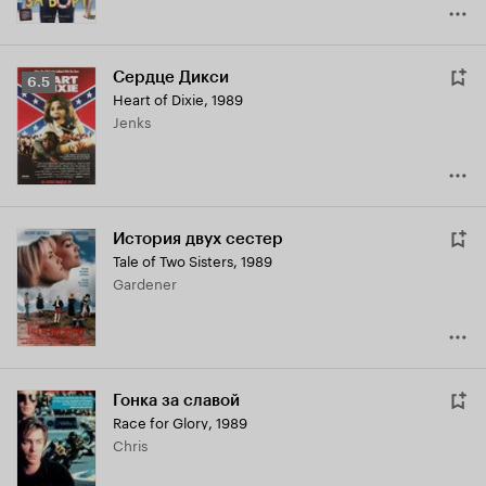
Сердце Дикси
Рейтинг
6.5
Heart of Dixie
,
1989
Кинопоиска
Jenks
6.5
История двух сестер
Tale of Two Sisters
,
1989
Gardener
Гонка за славой
Race for Glory
,
1989
Chris