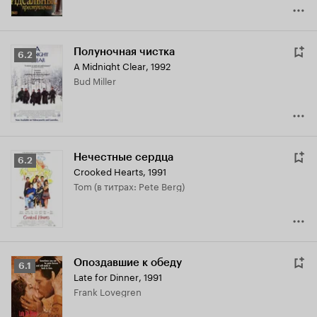
Полуночная чистка
Рейтинг
6.2
A Midnight Clear
,
1992
Кинопоиска
Bud Miller
6.2
Нечестные сердца
Рейтинг
6.2
Crooked Hearts
,
1991
Кинопоиска
Tom (в титрах: Pete Berg)
6.2
Опоздавшие к обеду
Рейтинг
6.1
Late for Dinner
,
1991
Кинопоиска
Frank Lovegren
6.1