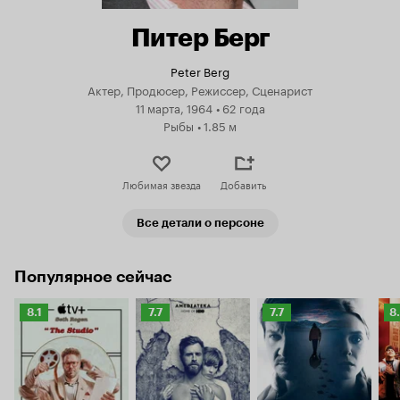
Питер Берг
Peter Berg
Актер, Продюсер, Режиссер, Сценарист
11 марта, 1964
•
62 года
Рыбы
•
1.85 м
Любимая звезда
Добавить
Все детали о персоне
Популярное сейчас
Рейтинг
Рейтинг
Рейтинг
Р
8.1
7.7
7.7
8
Кинопоиска
Кинопоиска
Кинопоиска
К
8.1
7.7
7.7
8.