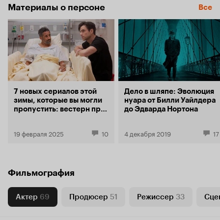
Материалы о персоне
Все
7 новых сериалов этой
Дело в шляпе: Эволюция
зимы, которые вы могли
нуара от Билли Уайлдера
пропустить: вестерн про
до Эдварда Нортона
мормонов, байопик
Муссолини и драма с
19 февраля 2025
10
4 декабря 2019
17
Колином Фёртом
Фильмография
Актер
69
Продюсер
51
Режиссер
33
Сце