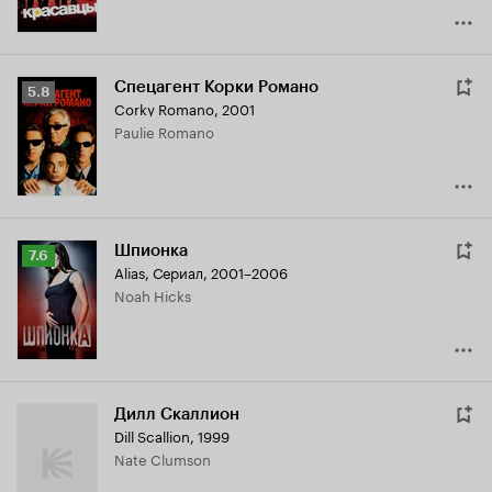
Спецагент Корки Романо
Рейтинг
5.8
Corky Romano
,
2001
Кинопоиска
Paulie Romano
5.8
Шпионка
Рейтинг
7.6
Alias
,
Сериал, 2001–2006
Кинопоиска
Noah Hicks
7.6
Дилл Скаллион
Dill Scallion
,
1999
Nate Clumson