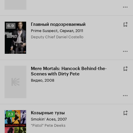
Главный подозреваемый
Рейтинг
6.9
Prime Suspect
,
Сериал, 2011
Кинопоиска
Deputy Chief Daniel Costello
6.9
Mere Mortals: Hancock Behind-the-
Scenes with Dirty Pete
Видео, 2008
Козырные тузы
Рейтинг
7.3
Smokin' Aces
,
2007
Кинопоиска
"Pistol" Pete Deeks
7.3