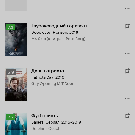
Глубоководный горизонт
Рейтинг
7.3
Deepwater Horizon
,
2016
Кинопоиска
Mr. Skip (в титрах: Pete Berg)
7.3
День патриота
Рейтинг
6.9
Patriots Day
,
2016
Кинопоиска
Guy Opening MIT Door
6.9
Футболисты
Рейтинг
7.6
Ballers
,
Сериал, 2015–2019
Кинопоиска
Dolphins Coach
7.6