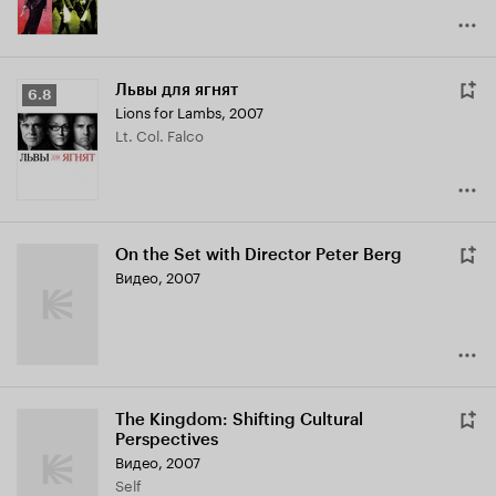
Львы для ягнят
Рейтинг
6.8
Lions for Lambs
,
2007
Кинопоиска
Lt. Col. Falco
6.8
On the Set with Director Peter Berg
Видео, 2007
The Kingdom: Shifting Cultural
Perspectives
Видео, 2007
Self