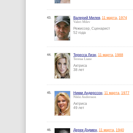
43.
Валерий Милев
,
11 марта
,
1974
Valeri Milev
Режиссер, Сценарист
52 года
44.
Тересса Лиэн
,
11 марта
,
1988
Teressa Liane
Актриса
38 лет
45.
Никки Андерссон
,
11 марта
,
1977
Nikki Andersson
Актриса
49 лет
46.
Дерек Дэдмен
,
11 марта
,
1940