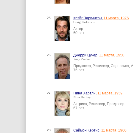
25.
Крэйг Паркинсон
,
11 марта
,
1976
Craig Parkinson
Актер
50 лет
26.
Джерри Цукер
,
11 марта
,
1950
Jerry Zucker
Продюсер, Режиссер, Сценарист, 
76 лет
27.
Нина Хартли
,
11 марта
,
1959
Nina Hartley
Актриса, Режиссер, Продюсер
67 лет
28.
Саймон Кёртис
,
11 марта
,
1960