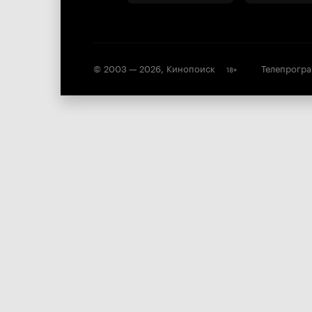
© 2003 —
2026
,
Кинопоиск
Телепрогр
18
+