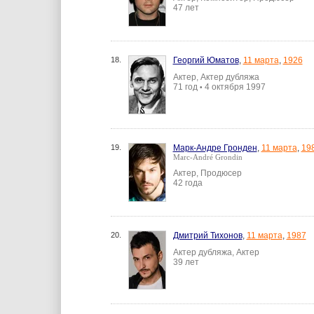
47 лет
18.
Георгий Юматов
,
11 марта
,
1926
Актер, Актер дубляжа
71 год
4 октября 1997
•
19.
Марк-Андре Гронден
,
11 марта
,
19
Marc-André Grondin
Актер, Продюсер
42 года
20.
Дмитрий Тихонов
,
11 марта
,
1987
Актер дубляжа, Актер
39 лет