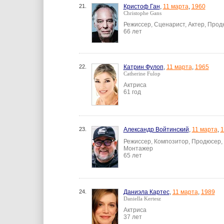
21.
Кристоф Ган
,
11 марта
,
1960
Christophe Gans
Режиссер, Сценарист, Актер, Про
66 лет
22.
Катрин Фулоп
,
11 марта
,
1965
Catherine Fulop
Актриса
61 год
23.
Александр Войтинский
,
11 марта
,
1
Режиссер, Композитор, Продюсер, 
Монтажер
65 лет
24.
Даниэла Картес
,
11 марта
,
1989
Daniella Kertesz
Актриса
37 лет