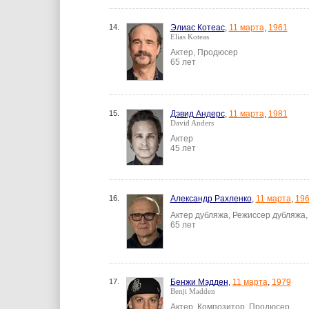
14.
Элиас Котеас
,
11 марта
,
1961
Elias Koteas
Актер, Продюсер
65 лет
15.
Дэвид Андерс
,
11 марта
,
1981
David Anders
Актер
45 лет
16.
Александр Рахленко
,
11 марта
,
19
Актер дубляжа, Режиссер дубляжа,
65 лет
17.
Бенжи Мэдден
,
11 марта
,
1979
Benji Madden
Актер, Композитор, Продюсер