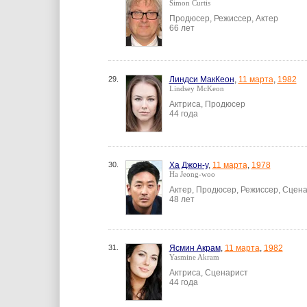
Simon Curtis
Продюсер, Режиссер, Актер
66 лет
29.
Линдси МакКеон
,
11 марта
,
1982
Lindsey McKeon
Актриса, Продюсер
44 года
30.
Ха Джон-у
,
11 марта
,
1978
Ha Jeong-woo
Актер, Продюсер, Режиссер, Сцен
48 лет
31.
Ясмин Акрам
,
11 марта
,
1982
Yasmine Akram
Актриса, Сценарист
44 года