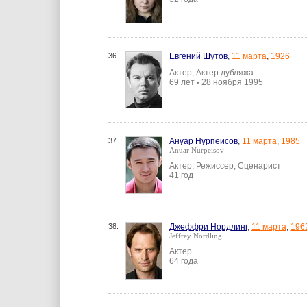
36.
Евгений Шутов
,
11 марта
,
1926
Актер, Актер дубляжа
69 лет
28 ноября 1995
•
37.
Ануар Нурпеисов
,
11 марта
,
1985
Anuar Nurpeisov
Актер, Режиссер, Сценарист
41 год
38.
Джеффри Нордлинг
,
11 марта
,
196
Jeffrey Nordling
Актер
64 года