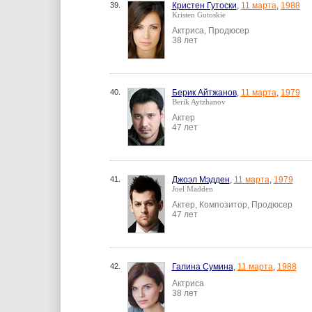
39.
Кристен Гутоски
,
11 марта
,
1988
Kristen Gutoskie
Актриса, Продюсер
38 лет
40.
Берик Айтжанов
,
11 марта
,
1979
Berik Aytzhanov
Актер
47 лет
41.
Джоэл Мэдден
,
11 марта
,
1979
Joel Madden
Актер, Композитор, Продюсер
47 лет
42.
Галина Сумина
,
11 марта
,
1988
Актриса
38 лет