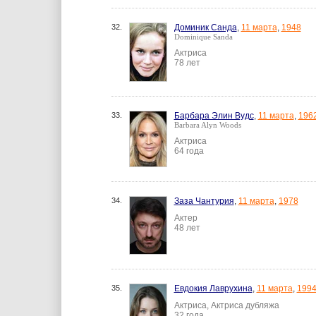
32.
Доминик Санда
,
11 марта
,
1948
Dominique Sanda
Актриса
78 лет
33.
Барбара Элин Вудс
,
11 марта
,
196
Barbara Alyn Woods
Актриса
64 года
34.
Заза Чантурия
,
11 марта
,
1978
Актер
48 лет
35.
Евдокия Лаврухина
,
11 марта
,
199
Актриса, Актриса дубляжа
32 года