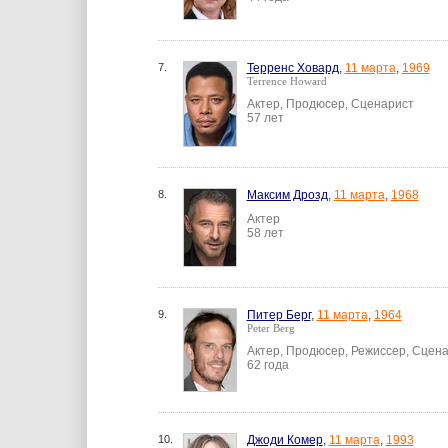
7.
Терренс Ховард
,
11 марта
,
1969
Terrence Howard
Актер, Продюсер, Сценарист
57 лет
8.
Максим Дрозд
,
11 марта
,
1968
Актер
58 лет
9.
Питер Берг
,
11 марта
,
1964
Peter Berg
Актер, Продюсер, Режиссер, Сцен
62 года
10.
Джоди Комер
,
11 марта
,
1993