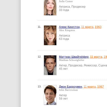
Jodie Comer
Актриса, Продюсер
33 года
11.
Алекс Кингстон
,
11 марта
,
1963
Alex Kingston
Актриса
63 года
12.
Маттиас Швайгхёфер
,
11 марта
,
19
Matthias Schweighöfer
Актер, Продюсер, Режиссер, Сцена
45 лет
13.
Джон Барроумен
,
11 марта
,
1967
John Barrowman
Актер
59 лет