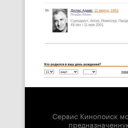
50.
Дуглас Адамс
,
11 марта
,
1952
Douglas Adams
Сценарист, Актер, Режиссер, Про
49 лет
11 мая 2001
•
Кто родился в ваш день рождения?
пока
Сервис Кинопоиск м
предназначенну