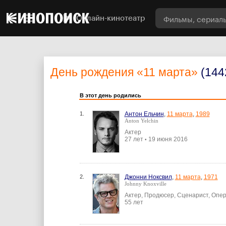
Онлайн-кинотеатр
День рождения
«11 марта»
(144
В этот день родились
1.
Антон Ельчин
,
11 марта
,
1989
Anton Yelchin
Актер
27 лет
19 июня 2016
•
2.
Джонни Ноксвил
,
11 марта
,
1971
Johnny Knoxville
Актер, Продюсер, Сценарист, Опе
55 лет