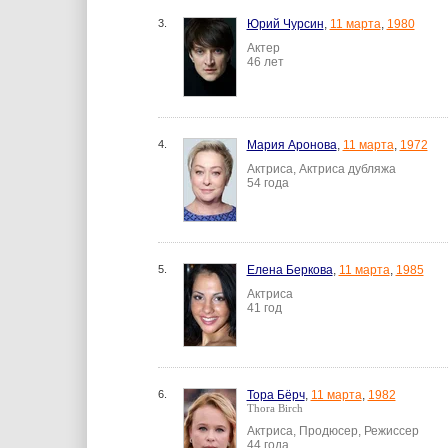
3.
Юрий Чурсин
,
11 марта
,
1980
Актер
46 лет
4.
Мария Аронова
,
11 марта
,
1972
Актриса, Актриса дубляжа
54 года
5.
Елена Беркова
,
11 марта
,
1985
Актриса
41 год
6.
Тора Бёрч
,
11 марта
,
1982
Thora Birch
Актриса, Продюсер, Режиссер
44 года