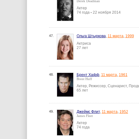
Derek Deadman
Актер
74 года
22 ноября 2014
•
47.
Ольга Штыркова
,
11 марта
,
1999
Актриса
27 лет
48.
Брент Хафф
,
11 марта
,
1961
Brent Huff
Актер, Режиссер, Сценарист, Про
65 лет
49.
Джеймс Флит
,
11 марта
,
1952
James Fleet
Актер
74 года