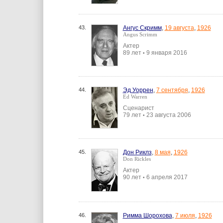
43.
Ангус Скримм
,
19 августа
,
1926
Angus Scrimm
Актер
89 лет
9 января 2016
•
44.
Эд Уоррен
,
7 сентября
,
1926
Ed Warren
Сценарист
79 лет
23 августа 2006
•
45.
Дон Риклз
,
8 мая
,
1926
Don Rickles
Актер
90 лет
6 апреля 2017
•
46.
Римма Шорохова
,
7 июля
,
1926