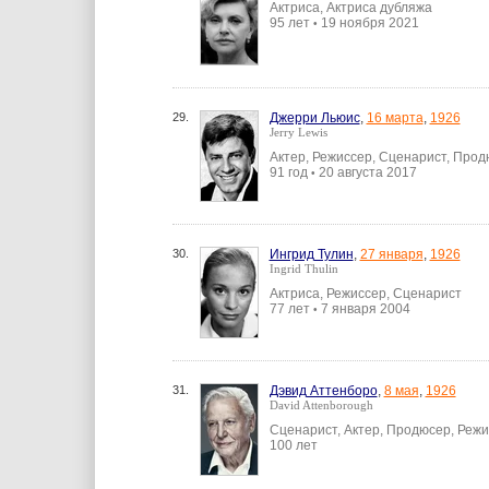
Актриса, Актриса дубляжа
95 лет
19 ноября 2021
•
29.
Джерри Льюис
,
16 марта
,
1926
Jerry Lewis
Актер, Режиссер, Сценарист, Про
91 год
20 августа 2017
•
30.
Ингрид Тулин
,
27 января
,
1926
Ingrid Thulin
Актриса, Режиссер, Сценарист
77 лет
7 января 2004
•
31.
Дэвид Аттенборо
,
8 мая
,
1926
David Attenborough
Сценарист, Актер, Продюсер, Реж
100 лет