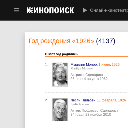
Онлайн-кинотеат
Год рождения
«1926»
(4137)
В этот год родились
1.
Мэрилин Монро
,
1 июня
,
1926
Marilyn Monroe
Актриса, Сценарист
36 лет
4 августа 1962
•
2.
Лесли Нильсен
,
11 февраля
,
1926
Leslie Nielsen
Актер, Продюсер, Сценарист
84 года
28 ноября 2010
•