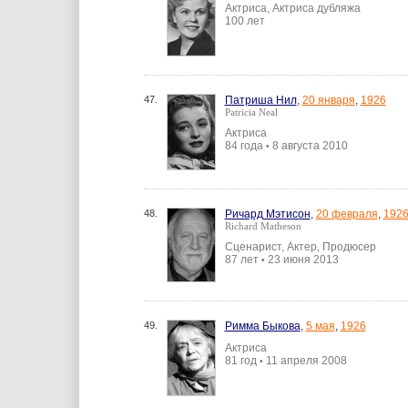
Актриса, Актриса дубляжа
100 лет
47.
Патриша Нил
,
20 января
,
1926
Patricia Neal
Актриса
84 года
8 августа 2010
•
48.
Ричард Мэтисон
,
20 февраля
,
192
Richard Matheson
Сценарист, Актер, Продюсер
87 лет
23 июня 2013
•
49.
Римма Быкова
,
5 мая
,
1926
Актриса
81 год
11 апреля 2008
•