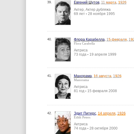
39.
Евгений Шутов
,
11 марта
,
1926
Актер, Актер дубляжа
69 лет
28 ноября 1995
•
40.
Флора Карабелла
,
15 февраля
,
19
Flora Carabella
Актриса
73 года
19 апреля 1999
•
41.
Манорама
,
16 августа
,
1926
Manorama
Актриса
81 год
15 февраля 2008
•
42.
Эдит Питерс
,
14 апреля
,
1926
Edith Peters
Актриса
74 года
28 октября 2000
•