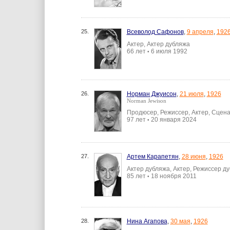
25.
Всеволод Сафонов
,
9 апреля
,
192
Актер, Актер дубляжа
66 лет
6 июля 1992
•
26.
Норман Джуисон
,
21 июля
,
1926
Norman Jewison
Продюсер, Режиссер, Актер, Сцен
97 лет
20 января 2024
•
27.
Артем Карапетян
,
28 июня
,
1926
Актер дубляжа, Актер, Режиссер д
85 лет
18 ноября 2011
•
28.
Нина Агапова
,
30 мая
,
1926