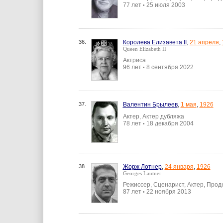
77 лет
25 июля 2003
•
36.
Королева Елизавета II
,
21 апреля
,
Queen Elizabeth II
Актриса
96 лет
8 сентября 2022
•
37.
Валентин Брылеев
,
1 мая
,
1926
Актер, Актер дубляжа
78 лет
18 декабря 2004
•
38.
Жорж Лотнер
,
24 января
,
1926
Georges Lautner
Режиссер, Сценарист, Актер, Про
87 лет
22 ноября 2013
•