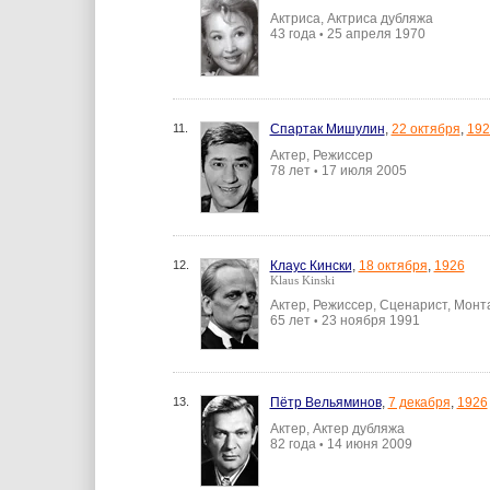
Актриса, Актриса дубляжа
43 года
25 апреля 1970
•
11.
Спартак Мишулин
,
22 октября
,
192
Актер, Режиссер
78 лет
17 июля 2005
•
12.
Клаус Кински
,
18 октября
,
1926
Klaus Kinski
Актер, Режиссер, Сценарист, Мон
65 лет
23 ноября 1991
•
13.
Пётр Вельяминов
,
7 декабря
,
1926
Актер, Актер дубляжа
82 года
14 июня 2009
•