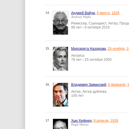
14.
Анджей Вайда
,
6 марта
,
1926
Andrzej Wajda
Режиссер, Сценарист, Актер, Прод
90 лет
9 октября 2016
•
15.
Маргарита Назарова
,
26 ноября
,
1
Актриса
78 лет
25 октября 2005
•
16.
Владимир Заманский
,
6 февраля
,
Актер, Актер дубляжа
100 лет
17.
Хью Хефнер
,
9 апреля
,
1926
Hugh Hefner