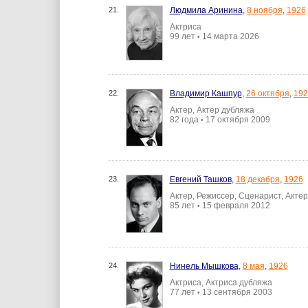
21.
Людмила Аринина
,
8 ноября
,
1926
Актриса
99 лет
14 марта 2026
•
22.
Владимир Кашпур
,
26 октября
,
192
Актер, Актер дубляжа
82 года
17 октября 2009
•
23.
Евгений Ташков
,
18 декабря
,
1926
Актер, Режиссер, Сценарист, Акте
85 лет
15 февраля 2012
•
24.
Нинель Мышкова
,
8 мая
,
1926
Актриса, Актриса дубляжа
77 лет
13 сентября 2003
•