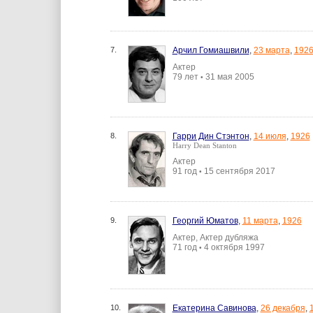
7.
Арчил Гомиашвили
,
23 марта
,
192
Актер
79 лет
31 мая 2005
•
8.
Гарри Дин Стэнтон
,
14 июля
,
1926
Harry Dean Stanton
Актер
91 год
15 сентября 2017
•
9.
Георгий Юматов
,
11 марта
,
1926
Актер, Актер дубляжа
71 год
4 октября 1997
•
10.
Екатерина Савинова
,
26 декабря
,