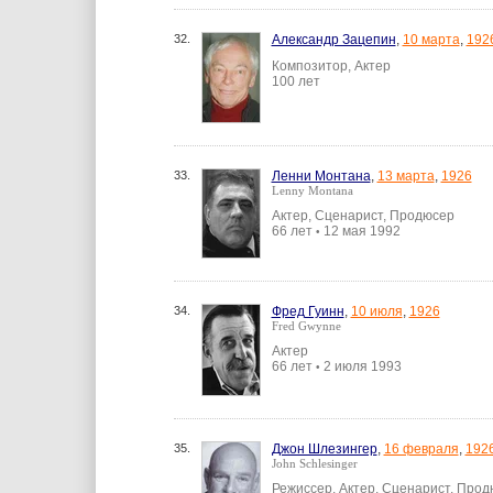
32.
Александр Зацепин
,
10 марта
,
192
Композитор, Актер
100 лет
33.
Ленни Монтана
,
13 марта
,
1926
Lenny Montana
Актер, Сценарист, Продюсер
66 лет
12 мая 1992
•
34.
Фред Гуинн
,
10 июля
,
1926
Fred Gwynne
Актер
66 лет
2 июля 1993
•
35.
Джон Шлезингер
,
16 февраля
,
192
John Schlesinger
Режиссер, Актер, Сценарист, Про