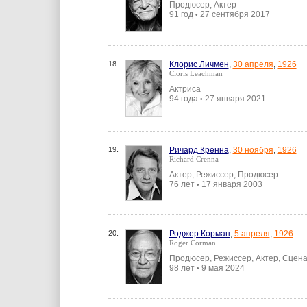
Продюсер, Актер
91 год
27 сентября 2017
•
18.
Клорис Личмен
,
30 апреля
,
1926
Cloris Leachman
Актриса
94 года
27 января 2021
•
19.
Ричард Кренна
,
30 ноября
,
1926
Richard Crenna
Актер, Режиссер, Продюсер
76 лет
17 января 2003
•
20.
Роджер Корман
,
5 апреля
,
1926
Roger Corman
Продюсер, Режиссер, Актер, Сцен
98 лет
9 мая 2024
•