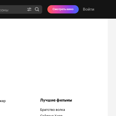
Войти
Смотреть кино
жер
Лучшие фильмы
Братство волка
Сайлент Хилл