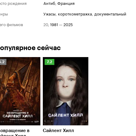
сто рождения
Антиб
,
Франция
анры
ужасы
,
короткометражка
,
документальный
его фильмов
20
,
1981
—
2025
опулярное сейчас
Рейтинг
Рейтинг
5.2
7.2
Кинопоиска
Кинопоиска
.2
7.2
озвращение в
Сайлент Хилл