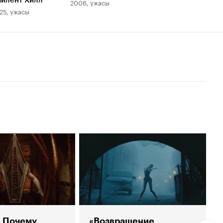
айлент Хилл
2006, ужасы
25, ужасы
Почему
«Возвращение