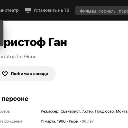
инотеатр
Установить на ТВ
Кристоф Ган
hristophe Gans
Любимая звезда
 персоне
рьера
Режиссер
,
Сценарист
,
Актер
,
Продюсер
,
Монта
та рождения
11 марта
,
1960
•
Рыбы
•
66 лет