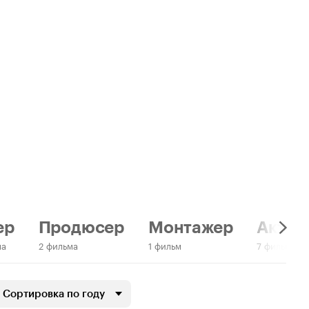
ер
Продюсер
Монтажер
Актер:
ма
2 фильма
1 фильм
7 фильмов
Сортировка по году