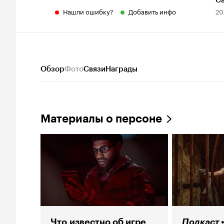
С
Нашли ошибку?
Добавить инфо
20
Обзор
Фото
Связи
Награды
Материалы о персоне
Что известно об игре
Подкаст