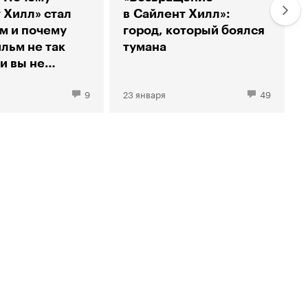
 Хилл» стал
в Сайлент Хилл»:
м и почему
город, который боялся
льм не так
тумана
и вы не
9
23 января
49