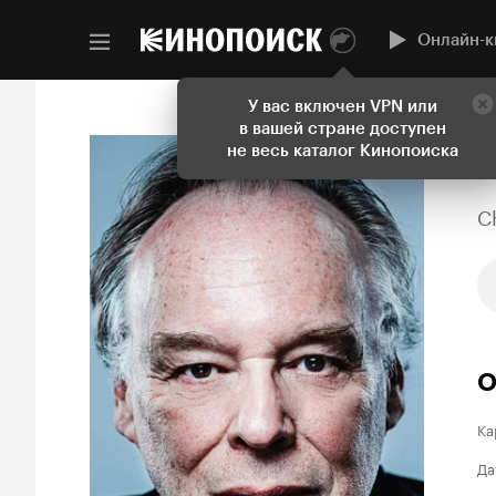
Онлайн-к
У вас включен VPN или
в вашей стране доступен
не весь каталог Кинопоиска
C
О
Ка
Да