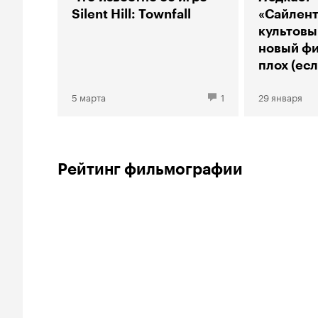
Silent Hill: Townfall
«Сайлент
культовы
новый фи
плох (есл
геймер)
5 марта
1
29 января
Рейтинг фильмографии