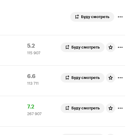
Буду смотреть
Рейтинг
115
5.2
Буду смотреть
115 907
Кинопоиска
907
5.2
оценок
Рейтинг
113
6.6
Буду смотреть
113 711
Кинопоиска
711
6.6
оценок
Рейтинг
267
7.2
Буду смотреть
267 907
Кинопоиска
907
7.2
оценок