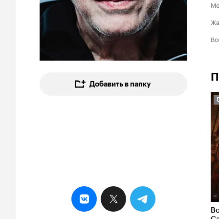
Ме
Ж
Вс
П
Добавить в папку
5
В