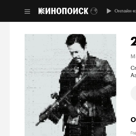
Онлайн-к
Mi
С
А
О
Го