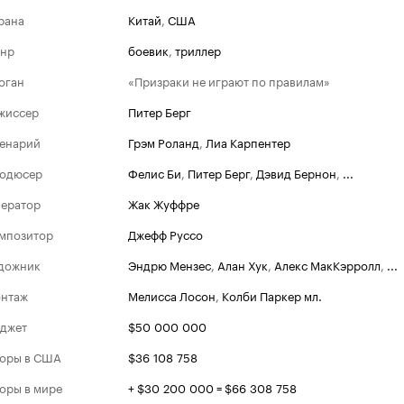
рана
Китай
,
США
нр
боевик
,
триллер
оган
«Призраки не играют по правилам»
жиссер
Питер Берг
енарий
Грэм Роланд
,
Лиа Карпентер
одюсер
Фелис Би
,
Питер Берг
,
Дэвид Бернон
,
...
ератор
Жак Жуффре
мпозитор
Джефф Руссо
дожник
Эндрю Мензес
,
Алан Хук
,
Алекс МакКэрролл
,
...
нтаж
Мелисса Лосон
,
Колби Паркер мл.
джет
$50 000 000
оры в США
$36 108 758
оры в мире
+ $30 200 000 = $66 308 758