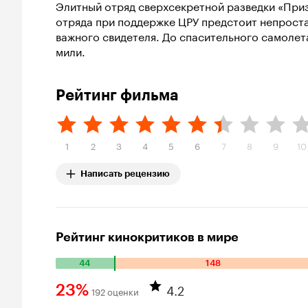
Элитный отряд сверхсекретной разведки «Приз
отряда при поддержке ЦРУ предстоит непроста
важного свидетеля. До спасительного самолет
мили.
Рейтинг фильма
1
2
3
4
5
6
7
8
9
10
Написать рецензию
Рейтинг кинокритиков в мире
44
148
Количество
положительных
4.2
23%
192 оценки
оценок: