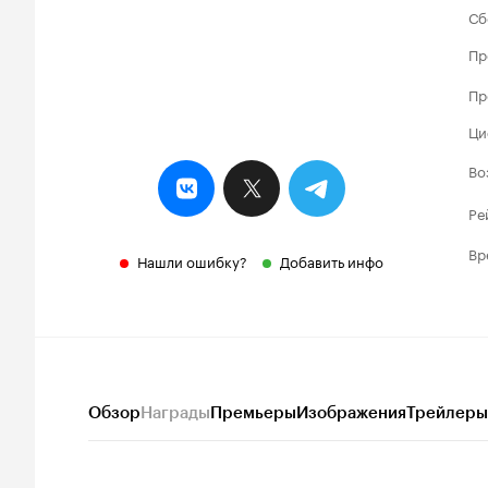
Сб
Пр
Пр
Ци
Во
Ре
Вр
Нашли ошибку?
Добавить инфо
Обзор
Награды
Премьеры
Изображения
Трейлеры