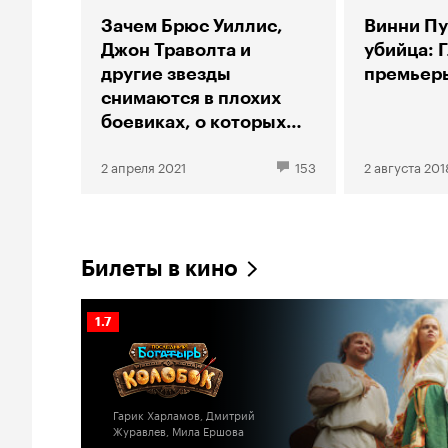
Зачем Брюс Уиллис,
Винни Пу
Джон Траволта и
убийца: 
другие звезды
премьеры
снимаются в плохих
боевиках, о которых
никто не знает?
2 апреля 2021
153
2 августа 201
Билеты в кино
Рейтинг
1.7
Кинопоиска
1.7
Гарик Харламов, Дмитрий
Журавлев, Мила Ершова