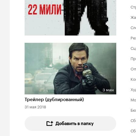
Ст
Жа
Сл
Ре
Сц
Пр
Оп
Ко
Ху
3 мин
Длительность 3 мин
Мо
Трейлер (дублированный)
31 мая 2018
Бю
Сб
Добавить в папку
Сб