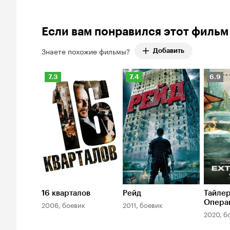
Рейтинг
44.
Количество
Кинопоиска
отрицательных
23%
Если вам понравился этот фильм
оценок:
148.
Знаете похожие фильмы?
Добавить
Рейтинг
Рейтинг
Рейти
7.3
7.4
6.9
Кинопоиска
Кинопоиска
Киноп
7.3
7.4
6.9
16 кварталов
Рейд
Тайлер
Опера
2006, боевик
2011, боевик
спасе
2020, б