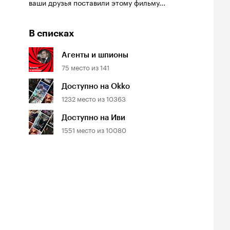
ваши друзья поставили этому фильму...
В списках
Агенты и шпионы
75
место из
141
Доступно на Okko
1232
место из
10363
Доступно на Иви
1551
место из
10080