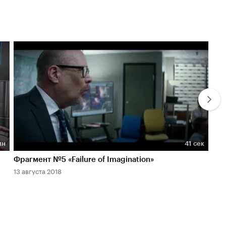
ин
41 сек
Длительность 41 сек
Дл
Фрагмент №5 «Failure of Imagination»
О с
13 августа 2018
7 ав