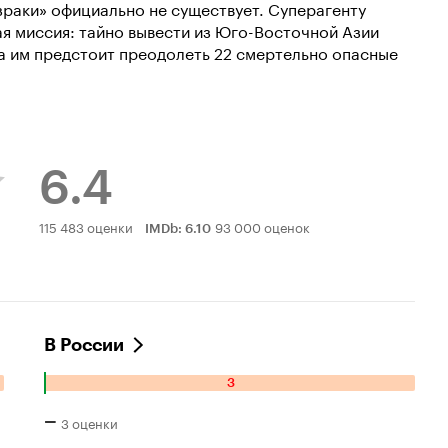
раки» официально не существует. Суперагенту
я миссия: тайно вывести из Юго-Восточной Азии
а им предстоит преодолеть 22 смертельно опасные
6.4
Рейтинг
115 483 оценки
93 000 оценок
IMDb
:
6.10
Кинопоиска
6.4
В России
3
Количество
отрицательных
–
3 оценки
оценок: