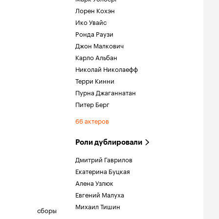
Лорен Кохэн
Ико Увайс
Ронда Раузи
Джон Малкович
Карло Альбан
Николай Николаефф
Терри Кинни
Пурна Джаганнатан
Питер Берг
66 актеров
Роли дублировали
Дмитрий Гаврилов
Екатерина Буцкая
Алена Узлюк
Евгений Малуха
Михаил Тишин
сборы