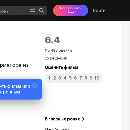
Попробовать
Войти
Плюс
6.4
Рейтинг
115 483 оценки
26 рецензий
Кинопоиска
рматора из
Оценить фильм
6.4
1
2
3
4
5
6
7
8
9
10
ить фильм или
отренным
В главных ролях
Марк Уолберг