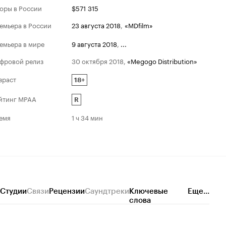
оры в России
$571 315
емьера в России
23 августа 2018
,
«MDfilm»
емьера в мире
9 августа 2018
,
...
фровой релиз
30 октября 2018
,
«Megogo Distribution»
зраст
18+
йтинг MPAA
R
емя
1 ч 34 мин
Студии
Связи
Рецензии
Саундтреки
Ключевые
Еще...
слова