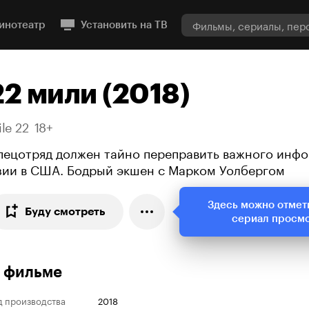
инотеатр
Установить на ТВ
22 мили (2018)
le 22
18+
пецотряд должен тайно переправить важного инфо
зии в США. Бодрый экшен с Марком Уолбергом
Здесь можно отмет
Буду смотреть
сериал просм
 фильме
д производства
2018