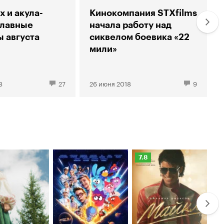
х и акула-
Кинокомпания STXfilms
Главные
начала работу над
 августа
сиквелом боевика «22
мили»
8
27
26 июня 2018
9
Рейтинг
Ре
7.8
6.
Кинопоиска
Ки
7.8
6.