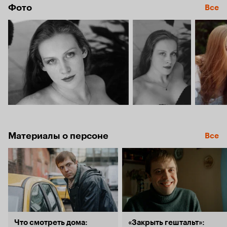
(мастерская
И.М. Квирикадзе
и
Фото
Все
А.М. Добровольского
).
Материалы о персоне
Все
Что смотреть дома:
«Закрыть гештальт»: