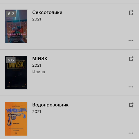
Сексоголики
Рейтинг
6.2
2021
Кинопоиска
6.2
MINSK
Рейтинг
5.6
2021
Кинопоиска
Ирина
5.6
Водопроводчик
2021