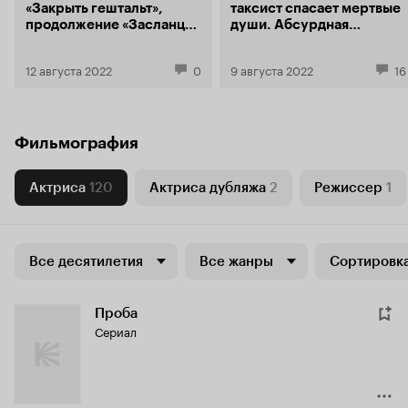
«Закрыть гештальт»,
таксист спасает мертвые
продолжение «Засланца
души. Абсурдная
из космоса» и матч
комедия от создателей
«Зенит» — ЦСКА
«Интернов»
12 августа 2022
0
9 августа 2022
16
Фильмография
Актриса
120
Актриса дубляжа
2
Режиссер
1
Все десятилетия
Все жанры
Сортировка
Проба
Сериал