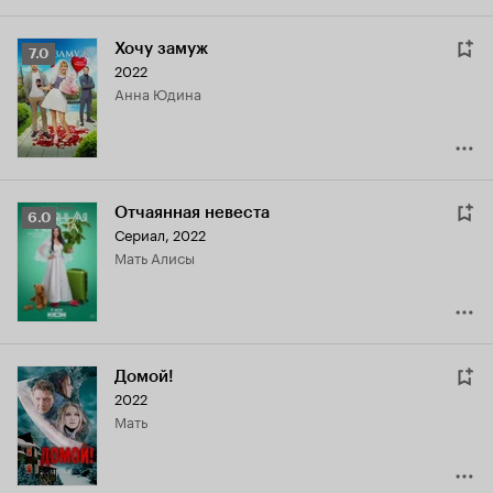
Хочу замуж
Рейтинг
7.0
2022
Кинопоиска
Анна Юдина
7.0
Отчаянная невеста
Рейтинг
6.0
Сериал, 2022
Кинопоиска
мать Алисы
6.0
Домой!
2022
мать