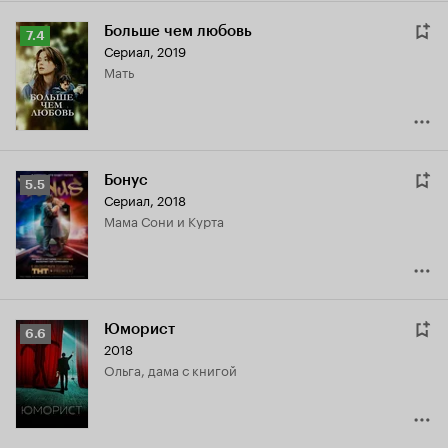
Больше чем любовь
Рейтинг
7.4
Сериал, 2019
Кинопоиска
мать
7.4
Бонус
Рейтинг
5.5
Сериал, 2018
Кинопоиска
мама Сони и Курта
5.5
Юморист
Рейтинг
6.6
2018
Кинопоиска
Ольга, дама с книгой
6.6