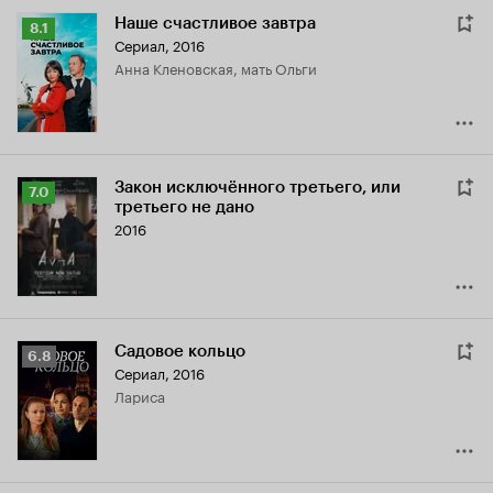
Наше счастливое завтра
Рейтинг
8.1
Сериал, 2016
Кинопоиска
Анна Кленовская, мать Ольги
8.1
Закон исключённого третьего, или
Рейтинг
7.0
третьего не дано
Кинопоиска
2016
7.0
Садовое кольцо
Рейтинг
6.8
Сериал, 2016
Кинопоиска
Лариса
6.8