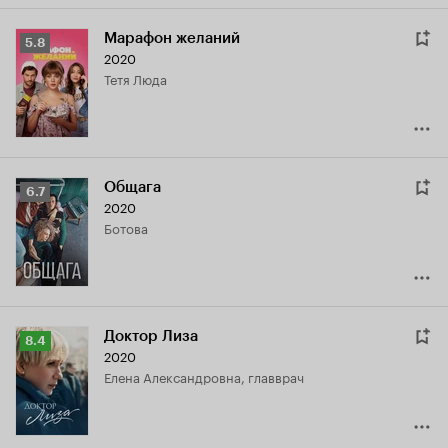
Марафон желаний
Рейтинг
5.8
2020
Кинопоиска
тетя Люда
5.8
Общага
Рейтинг
6.7
2020
Кинопоиска
Ботова
6.7
Доктор Лиза
Рейтинг
8.4
2020
Кинопоиска
Елена Александровна, главврач
8.4