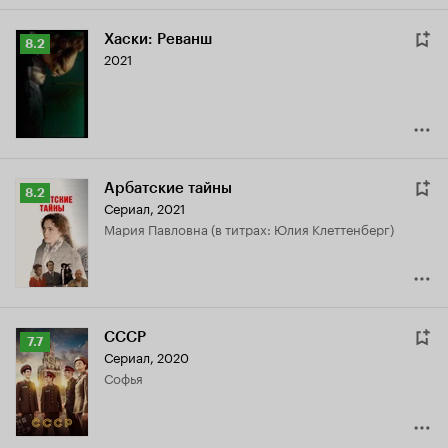
Хаски: Реванш
Рейтинг
8.2
2021
Кинопоиска
8.2
Арбатские тайны
Рейтинг
8.2
Сериал, 2021
Кинопоиска
Мария Павловна (в титрах: Юлия Клеттенберг)
8.2
СССР
Рейтинг
7.7
Сериал, 2020
Кинопоиска
Софья
7.7