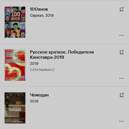
100янов
Рейтинг
6.2
Сериал, 2019
Кинопоиска
6.2
Русское краткое. Победители
Кинотавра-2019
2019
(«Интервью»)
Чемодан
2019