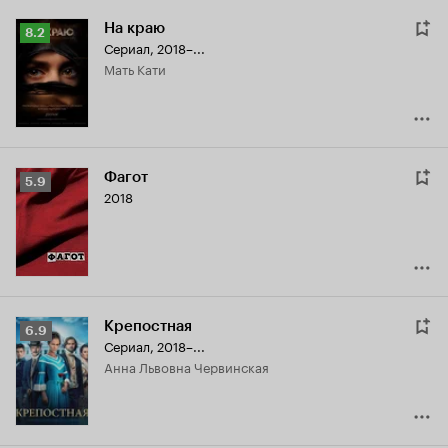
На краю
Рейтинг
8.2
Сериал, 2018–...
Кинопоиска
мать Кати
8.2
Фагот
Рейтинг
5.9
2018
Кинопоиска
5.9
Крепостная
Рейтинг
6.9
Сериал, 2018–...
Кинопоиска
Анна Львовна Червинская
6.9