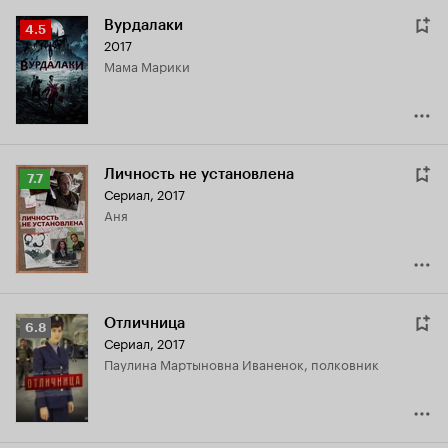
Вурдалаки
Рейтинг
4.5
2017
Кинопоиска
мама Марики
4.5
Личность не установлена
Рейтинг
7.7
Сериал, 2017
Кинопоиска
Аня
7.7
Отличница
Рейтинг
6.8
Сериал, 2017
Кинопоиска
Паулина Мартыновна Иваненок, полковник
6.8