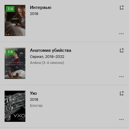
Интервью
Рейтинг
7.4
2018
Кинопоиска
7.4
Анатомия убийства
Рейтинг
7.8
Сериал, 2018–2022
Кинопоиска
Алёна (3-4 сезоны)
7.8
Ухо
2018
блогер