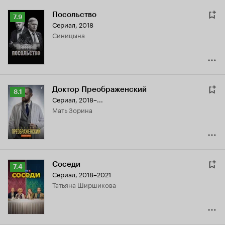
Посольство
Рейтинг
7.9
Сериал, 2018
Кинопоиска
Синицына
7.9
Доктор Преображенский
Рейтинг
8.1
Сериал, 2018–...
Кинопоиска
мать Зорина
8.1
Соседи
Рейтинг
7.4
Сериал, 2018–2021
Кинопоиска
Татьяна Ширшикова
7.4