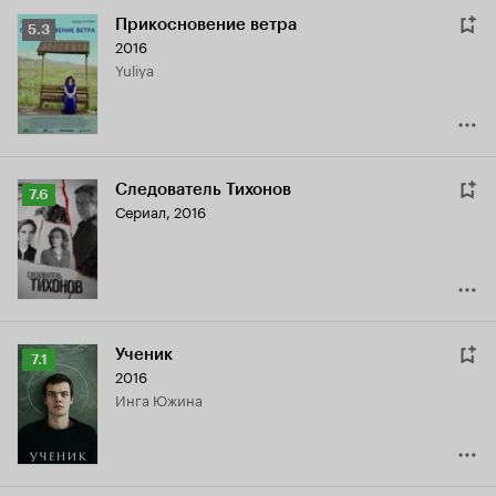
Прикосновение ветра
Рейтинг
5.3
2016
Кинопоиска
Yuliya
5.3
Следователь Тихонов
Рейтинг
7.6
Сериал, 2016
Кинопоиска
7.6
Ученик
Рейтинг
7.1
2016
Кинопоиска
Инга Южина
7.1