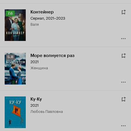
Контейнер
Рейтинг
7.6
Сериал, 2021–2023
Кинопоиска
Валя
7.6
Море волнуется раз
Рейтинг
5.8
2021
Кинопоиска
Женщина
5.8
Ку-Ку
2021
Любовь Павловна