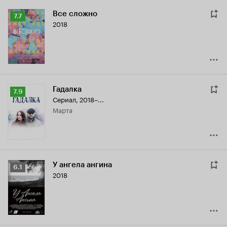
Все сложно
Рейтинг
7.7
2018
Кинопоиска
7.7
Гадалка
Рейтинг
7.9
Сериал, 2018–...
Кинопоиска
Марта
7.9
У ангела ангина
Рейтинг
6.1
2018
Кинопоиска
6.1