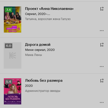
Проект «Анна Николаевна»
Рейтинг
7.4
Сериал, 2020–...
Кинопоиска
Татьяна, взрослая жена Галузо
7.4
Дорога домой
Рейтинг
6.0
Мини-сериал, 2020
Кинопоиска
мама Лены
6.0
Любовь без размера
Рейтинг
5.4
2020
Кинопоиска
администратор звезды
5.4