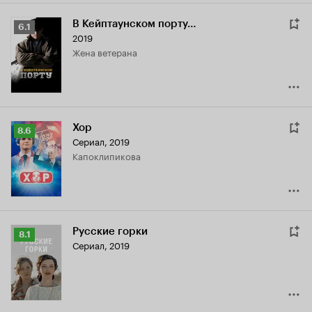
В Кейптаунском порту…
Рейтинг
6.1
2019
Кинопоиска
жена ветерана
6.1
Хор
Рейтинг
8.6
Сериал, 2019
Кинопоиска
Капоклипикова
8.6
Русские горки
Рейтинг
8.1
Сериал, 2019
Кинопоиска
8.1