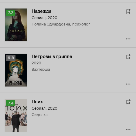
Надежда
Рейтинг
7.2
Сериал, 2020
Кинопоиска
Полина Эдуардовна, психолог
7.2
Петровы в гриппе
Рейтинг
6.8
2020
Кинопоиска
вахтерша
6.8
Псих
Рейтинг
7.4
Сериал, 2020
Кинопоиска
сиделка
7.4