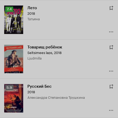
Лето
Рейтинг
7.4
2018
Кинопоиска
Татьяна
7.4
Товарищ ребёнок
Seltsimees laps
,
2018
Ljudmilla
Русский Бес
Рейтинг
5.9
2018
Кинопоиска
Александра Степановна Трушкина
5.9