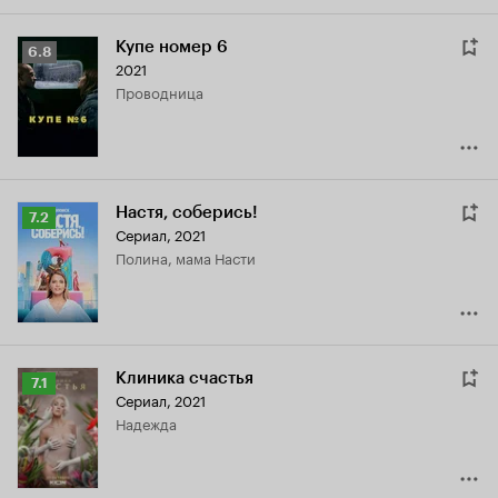
Купе номер 6
Рейтинг
6.8
2021
Кинопоиска
проводница
6.8
Настя, соберись!
Рейтинг
7.2
Сериал, 2021
Кинопоиска
Полина, мама Насти
7.2
Клиника счастья
Рейтинг
7.1
Сериал, 2021
Кинопоиска
Надежда
7.1