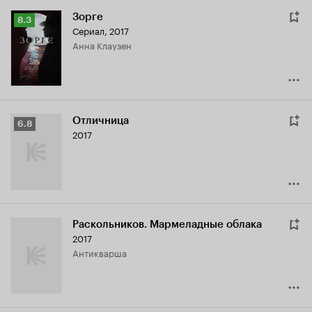
Зорге
Рейтинг
8.3
Сериал, 2017
Кинопоиска
Анна Клаузен
8.3
Отличница
Рейтинг
6.8
2017
Кинопоиска
6.8
Раскольников. Мармеладные облака
2017
Антикварша