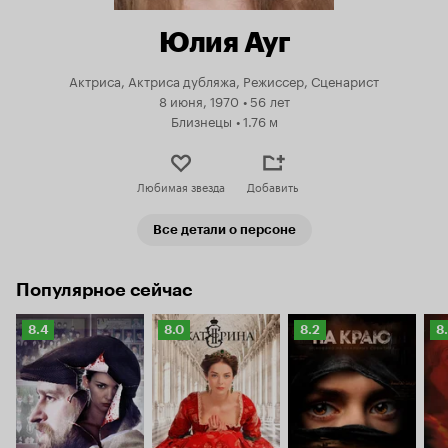
Юлия Ауг
Актриса, Актриса дубляжа, Режиссер, Сценарист
8 июня, 1970
•
56 лет
Близнецы
•
1.76 м
Любимая звезда
Добавить
Все детали о персоне
Популярное сейчас
Рейтинг
Рейтинг
Рейтинг
Р
8.4
8.0
8.2
8
Кинопоиска
Кинопоиска
Кинопоиска
К
8.4
8.0
8.2
8.