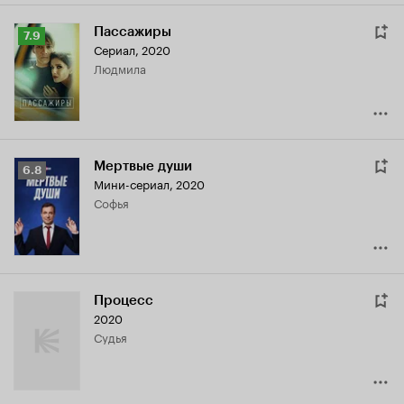
Пассажиры
Рейтинг
7.9
Сериал, 2020
Кинопоиска
Людмила
7.9
Мертвые души
Рейтинг
6.8
Мини-сериал, 2020
Кинопоиска
Софья
6.8
Процесс
2020
судья