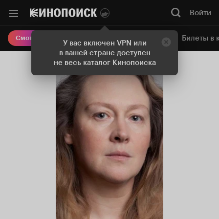
Войти
Онлайн-кинотеатр
Билеты в 
Смотреть кино
У вас включен VPN или
в вашей стране доступен
не весь каталог Кинопоиска