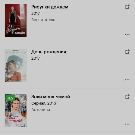
Рисунки дождем
2017
воспитатель
День рождения
2017
Зови меня мамой
Рейтинг
8.2
Сериал, 2016
Кинопоиска
Антонина
8.2