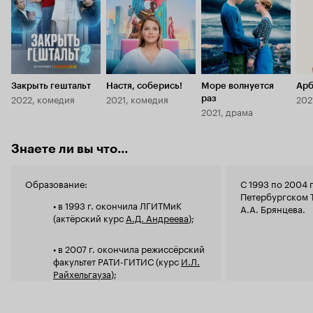
Закрыть гештальт
Настя, соберись!
Море волнуется
Арб
2022, комедия
2021, комедия
202
раз
2021, драма
Знаете ли вы что...
Образование:
С 1993 по 2004 
Петербургском Т
• в 1993 г. окончила ЛГИТМиК
А.А. Брянцева.
(актёрский курс
А.Д. Андреева
);
• в 2007 г. окончила режиссёрский
факультет РАТИ-ГИТИС (курс
И.Л.
Райхельгауза
);
• в 2013 г. окончила ВКСР