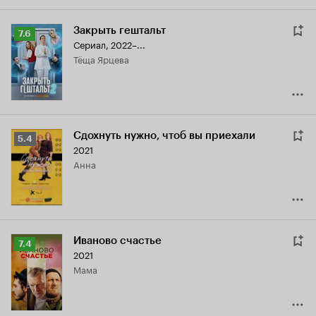
Закрыть гештальт
Рейтинг
7.6
Сериал, 2022–...
Кинопоиска
тёща Ярцева
7.6
Сдохнуть нужно, чтоб вы приехали
Рейтинг
5.4
2021
Кинопоиска
Анна
5.4
Иваново счастье
Рейтинг
7.4
2021
Кинопоиска
мама
7.4