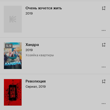
Очень хочется жить
2019
Хандра
Рейтинг
5.9
2019
Кинопоиска
хозяйка квартиры
5.9
Революция
Сериал, 2019