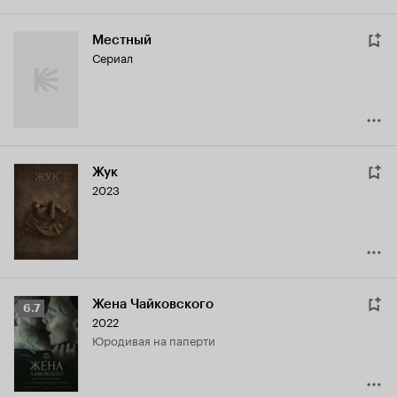
Местный
Сериал
Жук
2023
Жена Чайковского
Рейтинг
6.7
2022
Кинопоиска
Юродивая на паперти
6.7