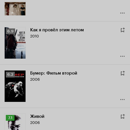
Как я провёл этим летом
Рейтинг
6.9
2010
Кинопоиска
6.9
Бумер: Фильм второй
Рейтинг
6.2
2006
Кинопоиска
6.2
Живой
Рейтинг
7.1
2006
Кинопоиска
7.1