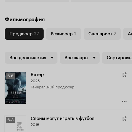
Фильмография
Продюсер
27
Режиссер
2
Сценарист
2
А
Все десятилетия
Все жанры
Сортировка
Ветер
Рейтинг
6.6
2025
Кинопоиска
генеральный продюсер
6.6
Слоны могут играть в футбол
Рейтинг
6.3
2018
Кинопоиска
6.3