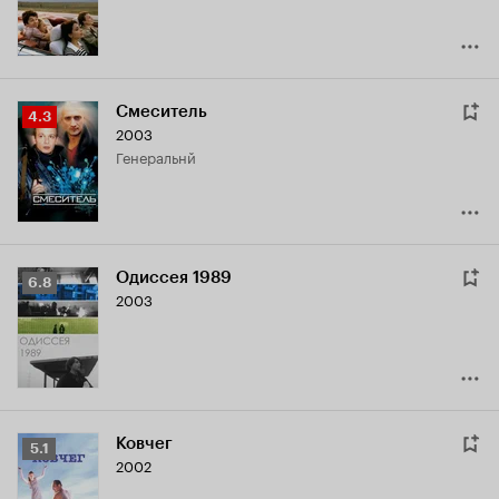
Смеситель
Рейтинг
4.3
2003
Кинопоиска
генеральнй
4.3
Одиссея 1989
Рейтинг
6.8
2003
Кинопоиска
6.8
Ковчег
Рейтинг
5.1
2002
Кинопоиска
5.1