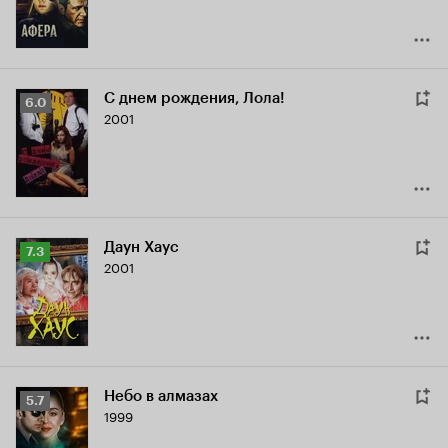
С днем рождения, Лола!
Рейтинг
6.0
2001
Кинопоиска
6.0
Даун Хаус
Рейтинг
7.3
2001
Кинопоиска
7.3
Небо в алмазах
Рейтинг
5.7
1999
Кинопоиска
5.7