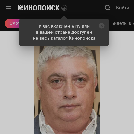
Войти
Онлайн-кинотеатр
Билеты в 
Смотреть кино
У вас включен VPN или
в вашей стране доступен
не весь каталог Кинопоиска