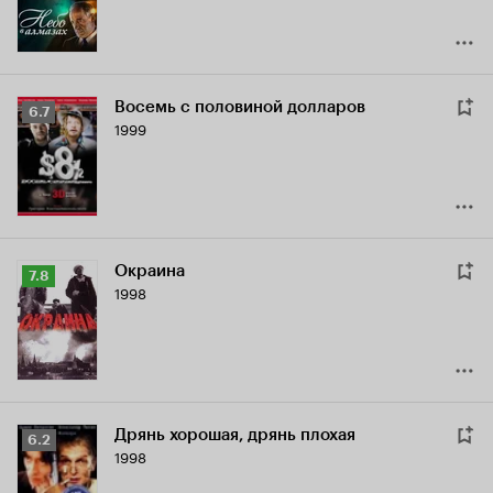
Восемь с половиной долларов
Рейтинг
6.7
1999
Кинопоиска
6.7
Окраина
Рейтинг
7.8
1998
Кинопоиска
7.8
Дрянь хорошая, дрянь плохая
Рейтинг
6.2
1998
Кинопоиска
6.2