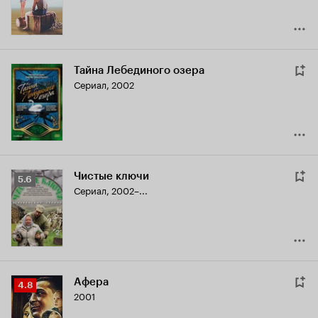
Тайна Лебединого озера
Сериал, 2002
Чистые ключи
Рейтинг
5.6
Сериал, 2002–...
Кинопоиска
5.6
Афера
Рейтинг
4.8
2001
Кинопоиска
4.8