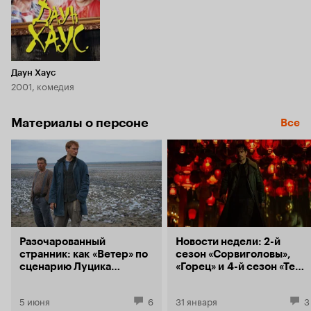
Даун Хаус
2001, комедия
Материалы о персоне
Все
Разочарованный
Новости недели: 2-й
странник: как «Ветер» по
сезон «Сорвиголовы»,
сценарию Луцика
«Горец» и 4-й сезон «Теда
и Саморядова пустил
Лассо»
пыль в глаза российской
5 июня
6
31 января
3
критике