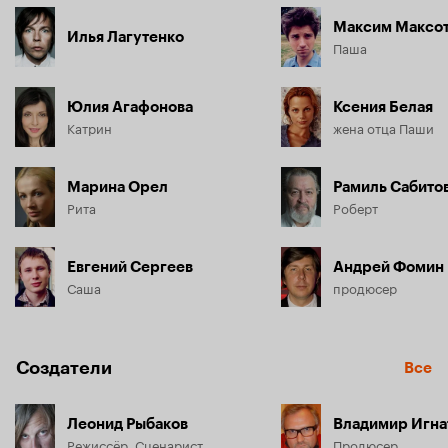
Максим Максо
Илья Лагутенко
Паша
Юлия Агафонова
Ксения Белая
Катрин
жена отца Паши
Марина Орел
Рамиль Сабито
Рита
Роберт
Евгений Сергеев
Андрей Фомин
Саша
продюсер
Создатели
Все
Леонид Рыбаков
Владимир Игна
Режиссёр, Сценарист
Продюсер