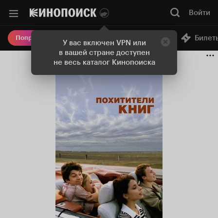
Войти
Онлайн-кинотеатр
Билет
Попробовать Плюс
У вас включен VPN или
в вашей стране доступен
не весь каталог Кинопоиска