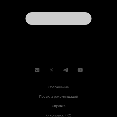
Соглашение
Правила рекомендаций
Справка
Кинопоиск PRO