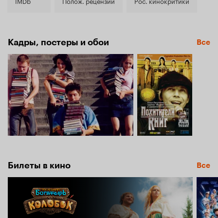
6.7
IMDb
Полож. рецензии
Рос. кинокритики
Кадры, постеры и обои
Все
Билеты в кино
Все