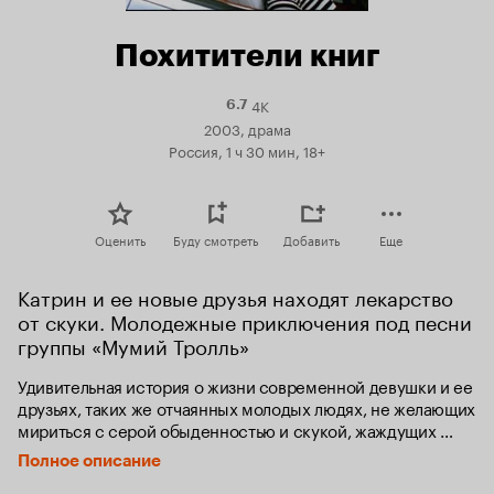
Похитители книг
4K
Рейтинг
6.7
Кинопоиска
2003, драма
6.7
Россия, 1 ч 30 мин, 18+
Оценить
Буду смотреть
Добавить
Еще
Катрин и ее новые друзья находят лекарство 
от скуки. Молодежные приключения под песни 
группы «Мумий Тролль»
Удивительная история о жизни современной девушки и ее 
друзьях, таких же отчаянных молодых людях, не желающих 
мириться с серой обыденностью и скукой, жаждущих 
вырваться из мира реального в мир своих грез и фантазий.
Полное описание