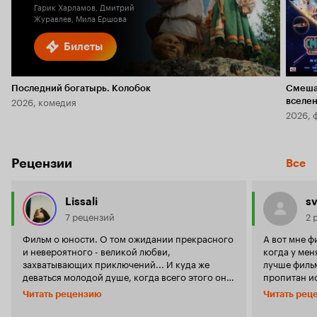
Гарик Харламов, Дмитрий
Журавлев, Мила Ершова
Билеты
Последний богатырь. Колобок
Смеша
2026, комедия
вселе
2026, 
Рецензии
Все
Lissali
s
7 рецензий
2 
Фильм о юности. О том ожидании прекрасного
А вот мне ф
и невероятного - великой любви,
когда у мен
захватывающих приключений... И куда же
лучше фильм
деваться молодой душе, когда всего этого она
пропитан и
не находит в реальном мире? Есть вариант
благодарно
Читать рецензию
Читать рец
погрузиться в чужую фантазию: книги, фильмы.
восхитител
Можно переступить через себя и 'превратиться