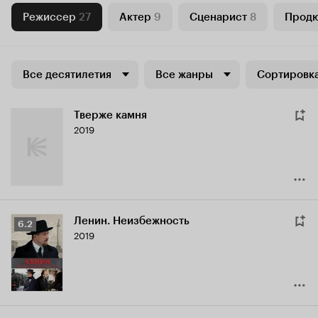
Режиссер
27
Актер
9
Сценарист
8
Прод
Все десятилетия
Все жанры
Сортировка
Тверже камня
2019
Ленин. Неизбежность
Рейтинг
6.2
2019
Кинопоиска
6.2