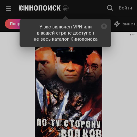
Войти
Онлайн-кинотеатр
Билет
Попробовать Плюс
У вас включен VPN или
в вашей стране доступен
не весь каталог Кинопоиска