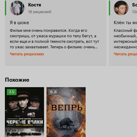
Костя
S
16 рецензий
13
Я в шоке
Клён ты м
Фильм мне очень понравился. Когда его
Классный ф
смотришь, от ужаса мурашки по телу бегут, а
необычный,
если еще и в полной темноте смотреть, вот тут
интересный 
то ужас захватывает. Теперь о фильме: очень
неожиданнос
мне понравилось в фильме его кровожадность,
буду смотре
Читать рецензию
Читать рец
неожиданность, особенно то, что очень
Клён ты мой
правдоподобные спецэффекты. Фильм просто
заставит ос
само воплощение оригинальной смеси
пустить слезу. А от меня - низкий
блокбастера с ужастиком. А что еще очень
важно, так это то, что там очень закрученный
Похожие
сюжет. Вообщем могу сказать лишь одно...
Этому фильму нет равных!
Рейтинг
Рейтинг
7.5
6.8
Кинопоиска
Кинопоиска
7.5
6.8