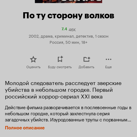
По ту сторону волков
46K
Рейтинг
7.4
Кинопоиска
2002, драма, криминал, детектив, 1 сезон
7.4
Россия, 50 мин, 18+
Оценить
Буду смотреть
Добавить
Еще
Молодой следователь расследует зверские 
убийства в небольшом городке. Первый 
российский хоррор-сериал ХХI века
Действие фильма разворачивается в послевоенные годы в 
небольшом городке, который захлестнула серия 
загадочных убийств. Изуродованные трупы с порванным 
горлом и кровавые следы волчьих лап ввергли местных 
Полное описание
жителей в панику. Молодой начальник местного УГРО 