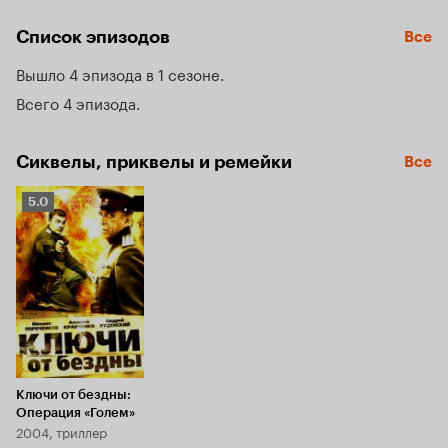
Высик, пытается разобраться в происходящих событиях и 
понять, кому выгодна атмосфера страха и суеверий, 
Список эпизодов
Все
которая сложилась среди работников трофейного склада 
и элитного конезавода.
Вышло 4 эпизода в 1 сезоне
Всего 4 эпизода
Сиквелы, приквелы и ремейки
Все
Рейтинг
5.0
Кинопоиска
5.0
Ключи от бездны:
Операция «Голем»
2004, триллер