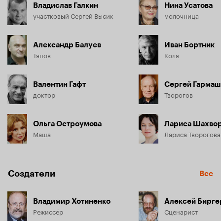
Владислав Галкин
Нина Усатова
участковый Сергей Высик
молочница
Александр Балуев
Иван Бортник
Тяпов
Коля
Валентин Гафт
Сергей Гармаш
доктор
Творогов
Ольга Остроумова
Лариса Шахвор
Маша
Лариса Творогова
Создатели
Все
Владимир Хотиненко
Алексей Бирге
Режиссёр
Сценарист