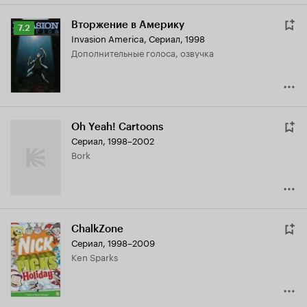
Вторжение в Америку
Рейтинг
7.2
Invasion America
,
Сериал, 1998
Кинопоиска
дополнительные голоса, озвучка
7.2
Oh Yeah! Cartoons
Сериал, 1998–2002
Bork
ChalkZone
Сериал, 1998–2009
Ken Sparks