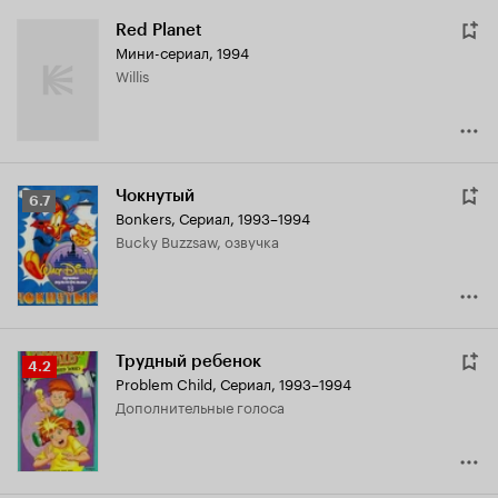
Red Planet
Мини-сериал, 1994
Willis
Чокнутый
Рейтинг
6.7
Bonkers
,
Сериал, 1993–1994
Кинопоиска
Bucky Buzzsaw, озвучка
6.7
Трудный ребенок
Рейтинг
4.2
Problem Child
,
Сериал, 1993–1994
Кинопоиска
дополнительные голоса
4.2