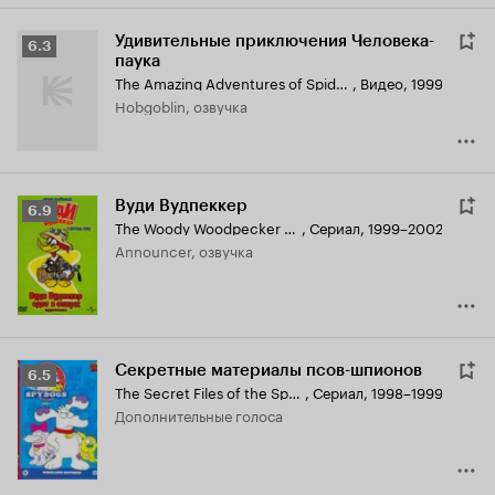
Удивительные приключения Человека-
Рейтинг
6.3
паука
Кинопоиска
The Amazing Adventures of Spider-Man
,
Видео, 1999
6.3
Hobgoblin, озвучка
Вуди Вудпеккер
Рейтинг
6.9
The Woody Woodpecker Show
,
Сериал, 1999–2002
Кинопоиска
Announcer, озвучка
6.9
Секретные материалы псов-шпионов
Рейтинг
6.5
The Secret Files of the SpyDogs
,
Сериал, 1998–1999
Кинопоиска
дополнительные голоса
6.5