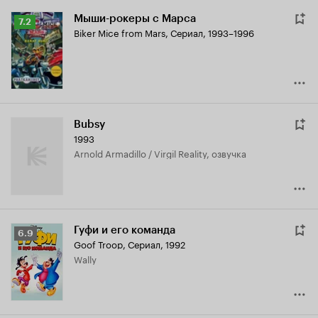
Мыши-рокеры с Марса
Рейтинг
7.2
Biker Mice from Mars
,
Сериал, 1993–1996
Кинопоиска
7.2
Bubsy
1993
Arnold Armadillo / Virgil Reality, озвучка
Гуфи и его команда
Рейтинг
6.9
Goof Troop
,
Сериал, 1992
Кинопоиска
Wally
6.9