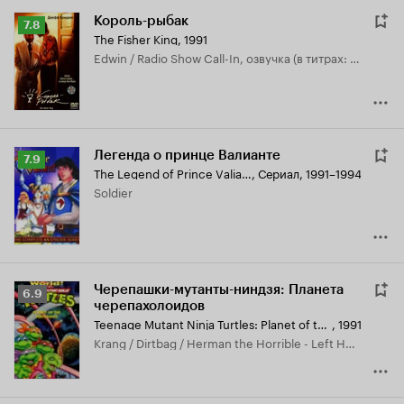
Король-рыбак
Рейтинг
7.8
The Fisher King
,
1991
Кинопоиска
Edwin / Radio Show Call-In, озвучка (в титрах: Patrick Fraley)
7.8
Легенда о принце Валианте
Рейтинг
7.9
The Legend of Prince Valiant
,
Сериал, 1991–1994
Кинопоиска
Soldier
7.9
Черепашки-мутанты-ниндзя: Планета
Рейтинг
6.9
черепахолоидов
Кинопоиска
Teenage Mutant Ninja Turtles: Planet of the Turtleoids
,
1991
6.9
Krang / Dirtbag / Herman the Horrible - Left Head, озвучка