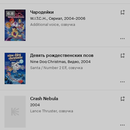
Чародейки
Рейтинг
6.8
W.I.T.C.H.
,
Сериал, 2004–2006
Кинопоиска
Additional voice, озвучка
6.8
Девять рождественских псов
Nine Dog Christmas
,
Видео, 2004
Santa / Number 2 Elf, озвучка
Crash Nebula
2004
Lance Thruster, озвучка