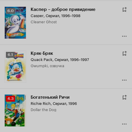
Каспер – доброе привидение
Рейтинг
6.0
Casper
,
Сериал, 1996–1998
Кинопоиска
Cleaner Ghost
6.0
Кряк-Бряк
Рейтинг
6.1
Quack Pack
,
Сериал, 1996–1997
Кинопоиска
Gwumpki, озвучка
6.1
Богатенький Ричи
Рейтинг
4.3
Richie Rich
,
Сериал, 1996
Кинопоиска
Dollar the Dog
4.3