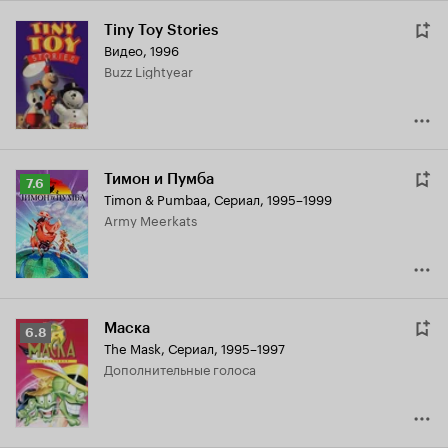
Tiny Toy Stories
Видео, 1996
Buzz Lightyear
Тимон и Пумба
Рейтинг
7.6
Timon & Pumbaa
,
Сериал, 1995–1999
Кинопоиска
Army Meerkats
7.6
Маска
Рейтинг
6.8
The Mask
,
Сериал, 1995–1997
Кинопоиска
дополнительные голоса
6.8