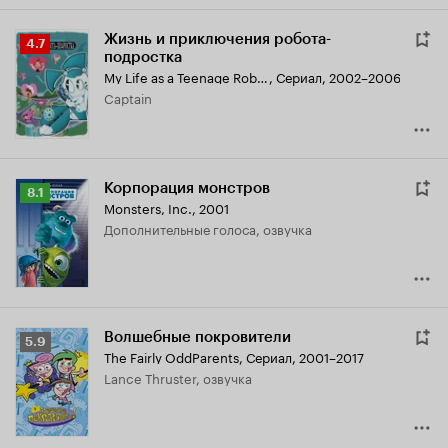
Жизнь и приключения робота-
Рейтинг
4.7
подростка
Кинопоиска
My Life as a Teenage Robot
,
Сериал, 2002–2006
4.7
Captain
Корпорация монстров
Рейтинг
8.1
Monsters, Inc.
,
2001
Кинопоиска
дополнительные голоса, озвучка
8.1
Волшебные покровители
Рейтинг
5.9
The Fairly OddParents
,
Сериал, 2001–2017
Кинопоиска
Lance Thruster, озвучка
5.9