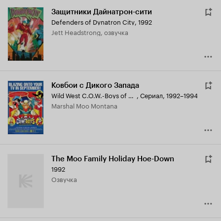
Защитники Дайнатрон-сити
Defenders of Dynatron City
,
1992
Jett Headstrong, озвучка
Ковбои с Дикого Запада
Wild West C.O.W.-Boys of Moo Mesa
,
Сериал, 1992–1994
Marshal Moo Montana
The Moo Family Holiday Hoe-Down
1992
озвучка