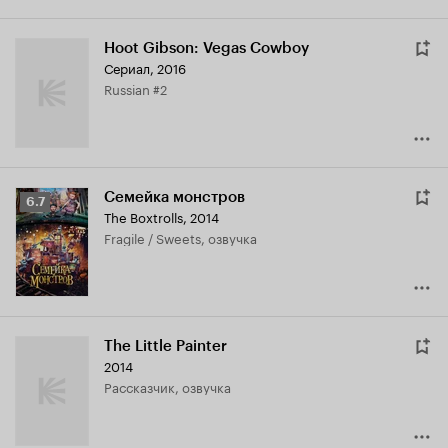
Hoot Gibson: Vegas Cowboy
Сериал, 2016
Russian #2
Семейка монстров
Рейтинг
6.7
The Boxtrolls
,
2014
Кинопоиска
Fragile / Sweets, озвучка
6.7
The Little Painter
2014
рассказчик, озвучка