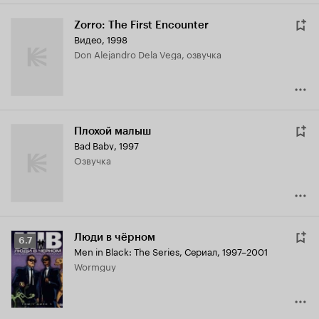
Zorro: The First Encounter
Видео, 1998
Don Alejandro Dela Vega, озвучка
Плохой малыш
Bad Baby
,
1997
озвучка
Люди в чёрном
Рейтинг
6.7
Men in Black: The Series
,
Сериал, 1997–2001
Кинопоиска
Wormguy
6.7