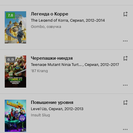
Легенда о Корре
Рейтинг
7.8
The Legend of Korra
,
Сериал, 2012–2014
Кинопоиска
Gombo, озвучка
7.8
Черепашки-ниндзя
Рейтинг
6.9
Teenage Mutant Ninja Turtles
,
Сериал, 2012–2017
Кинопоиска
'87 Krang
6.9
Повышение уровня
Level Up
,
Сериал, 2012–2013
Insult Slug