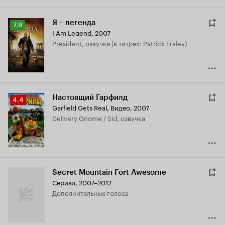
Я – легенда
Рейтинг
7.9
I Am Legend
,
2007
Кинопоиска
President, озвучка (в титрах: Patrick Fraley)
7.9
Настоящий Гарфилд
Рейтинг
4.4
Garfield Gets Real
,
Видео, 2007
Кинопоиска
Delivery Gnome / Sid, озвучка
4.4
Secret Mountain Fort Awesome
Сериал, 2007–2012
дополнительные голоса