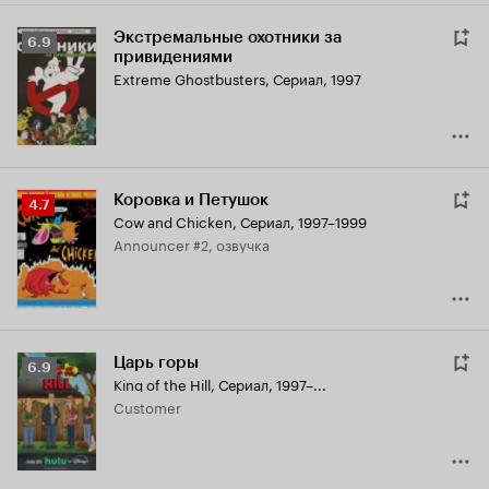
Экстремальные охотники за
Рейтинг
6.9
привидениями
Кинопоиска
Extreme Ghostbusters
,
Сериал, 1997
6.9
Коровка и Петушок
Рейтинг
4.7
Cow and Chicken
,
Сериал, 1997–1999
Кинопоиска
Announcer #2, озвучка
4.7
Царь горы
Рейтинг
6.9
King of the Hill
,
Сериал, 1997–...
Кинопоиска
Customer
6.9