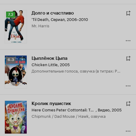
Долго и счастливо
Рейтинг
7.2
'Til Death
,
Сериал, 2006–2010
Кинопоиска
Mr. Harris
7.2
Цыплёнок Цыпа
Рейтинг
6.3
Chicken Little
,
2005
Кинопоиска
дополнительные голоса, озвучка (в титрах: Patrick Fraley)
6.3
Кролик пушистик
Here Comes Peter Cottontail: The Movie
,
Видео, 2005
Chipmunk / Dad Mouse / Hawk, озвучка