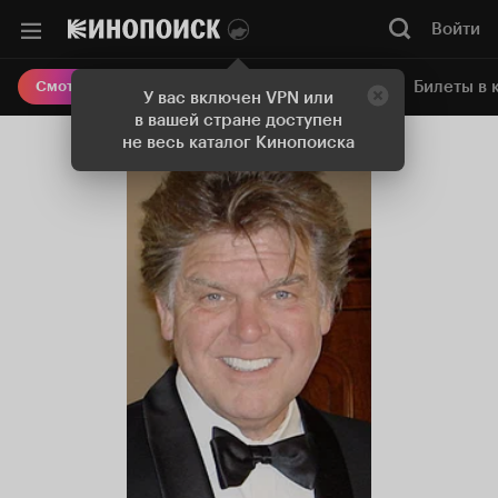
Войти
Онлайн-кинотеатр
Билеты в 
Смотреть кино
У вас включен VPN или
в вашей стране доступен
не весь каталог Кинопоиска