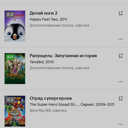
Делай ноги 2
Рейтинг
6.2
Happy Feet Two
,
2011
Кинопоиска
дополнительные голоса, озвучка
6.2
Рапунцель: Запутанная история
Рейтинг
8.0
Tangled
,
2010
Кинопоиска
дополнительные голоса, озвучка
8.0
Отряд супергероев
Рейтинг
6.2
The Super Hero Squad Show
,
Сериал, 2009–2011
Кинопоиска
Beta Ray Bill, озвучка
6.2