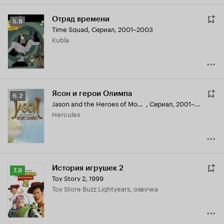
Отряд времени
Рейтинг
5.8
Time Squad
,
Сериал, 2001–2003
Кинопоиска
Kubla
5.8
Ясон и герои Олимпа
Рейтинг
6.2
Jason and the Heroes of Mount Olympus
,
Сериал, 2001–...
Кинопоиска
Hercules
6.2
История игрушек 2
Рейтинг
7.8
Toy Story 2
,
1999
Кинопоиска
Toy Store Buzz Lightyears, озвучка
7.8