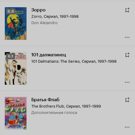
Зорро
Рейтинг
6.8
Zorro
,
Сериал, 1997–1998
Кинопоиска
Don Alejandro
6.8
101 далматинец
Рейтинг
6.1
101 Dalmatians: The Series
,
Сериал, 1997–1998
Кинопоиска
6.1
Братья Флаб
The Brothers Flub
,
Сериал, 1997–1999
дополнительные голоса