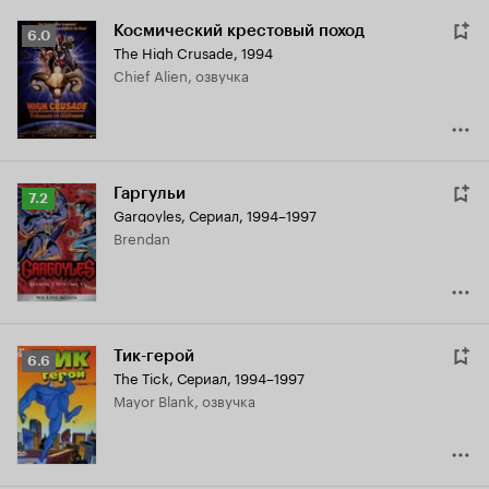
Космический крестовый поход
Рейтинг
6.0
The High Crusade
,
1994
Кинопоиска
Chief Alien, озвучка
6.0
Гаргульи
Рейтинг
7.2
Gargoyles
,
Сериал, 1994–1997
Кинопоиска
Brendan
7.2
Тик-герой
Рейтинг
6.6
The Tick
,
Сериал, 1994–1997
Кинопоиска
Mayor Blank, озвучка
6.6