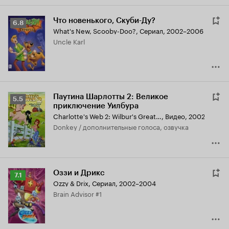
Что новенького, Скуби-Ду?
Рейтинг
6.8
What's New, Scooby-Doo?
,
Сериал, 2002–2006
Кинопоиска
Uncle Karl
6.8
Паутина Шарлотты 2: Великое
Рейтинг
5.5
приключение Уилбура
Кинопоиска
Charlotte's Web 2: Wilbur's Great Adventure
,
Видео, 2002
5.5
Donkey / дополнительные голоса, озвучка
Оззи и Дрикс
Рейтинг
7.1
Ozzy & Drix
,
Сериал, 2002–2004
Кинопоиска
Brain Advisor #1
7.1