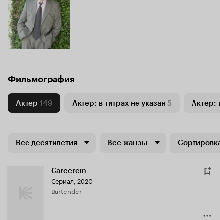
Фильмография
Актер
149
Актер: в титрах не указан
5
Актер: 
Все десятилетия
Все жанры
Сортировка
Carcerem
Сериал, 2020
Bartender