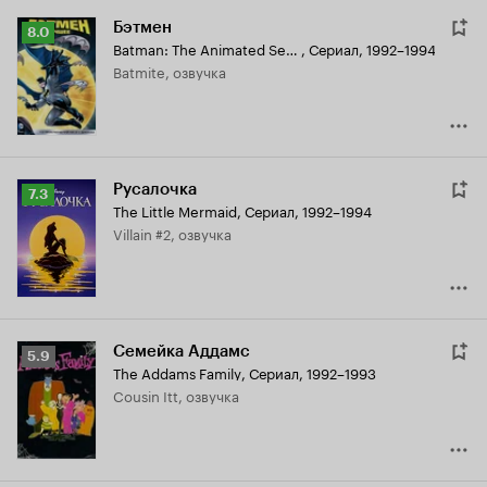
Бэтмен
Рейтинг
8.0
Batman: The Animated Series
,
Сериал, 1992–1994
Кинопоиска
Batmite, озвучка
8.0
Русалочка
Рейтинг
7.3
The Little Mermaid
,
Сериал, 1992–1994
Кинопоиска
Villain #2, озвучка
7.3
Семейка Аддамс
Рейтинг
5.9
The Addams Family
,
Сериал, 1992–1993
Кинопоиска
Cousin Itt, озвучка
5.9