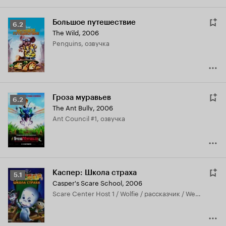
Большое путешествие
Рейтинг
6.2
The Wild
,
2006
Кинопоиска
Penguins, озвучка
6.2
Гроза муравьев
Рейтинг
6.2
The Ant Bully
,
2006
Кинопоиска
Ant Council #1, озвучка
6.2
Каспер: Школа страха
Рейтинг
5.1
Casper's Scare School
,
2006
Кинопоиска
Scare Center Host 1 / Wolfie / рассказчик / Werewolf / дополнительные голоса, озвучка
5.1