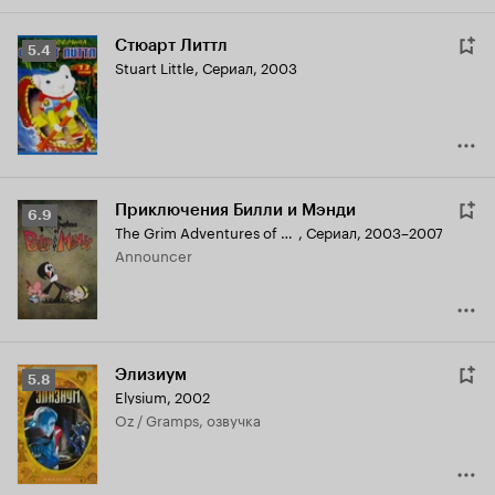
Стюарт Литтл
Рейтинг
5.4
Stuart Little
,
Сериал, 2003
Кинопоиска
5.4
Приключения Билли и Мэнди
Рейтинг
6.9
The Grim Adventures of Billy & Mandy
,
Сериал, 2003–2007
Кинопоиска
Announcer
6.9
Элизиум
Рейтинг
5.8
Elysium
,
2002
Кинопоиска
Oz / Gramps, озвучка
5.8