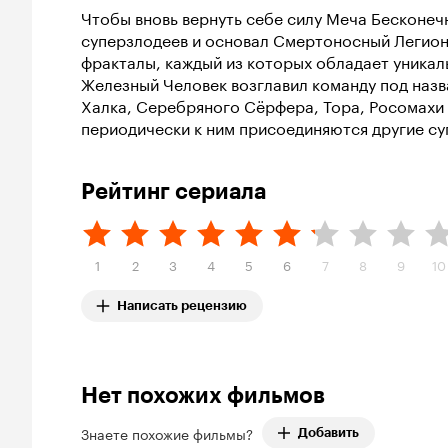
Чтобы вновь вернуть себе силу Меча Бесконеч
суперзлодеев и основал Смертоносный Легион,
фракталы, каждый из которых обладает уникал
Железный Человек возглавил команду под назв
Халка, Серебряного Сёрфера, Тора, Росомахи 
периодически к ним присоединяются другие суп
Рейтинг сериала
1
2
3
4
5
6
7
8
9
10
Написать рецензию
Нет похожих фильмов
Знаете похожие фильмы?
Добавить