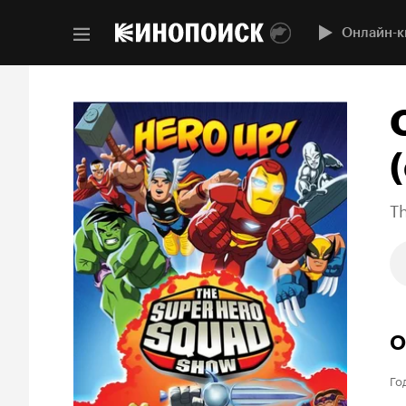
Онлайн-к
(
T
О
Го