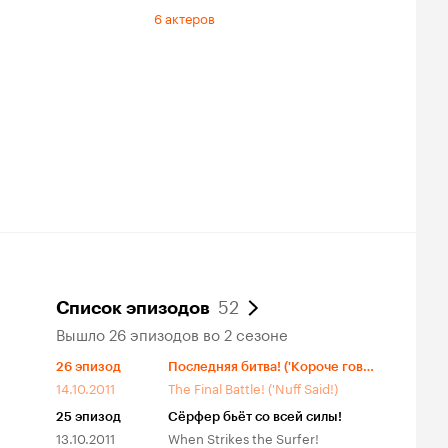
6 актеров
52
Список эпизодов
Вышло 26 эпизодов во 2 сезоне
26
эпизод
Последняя битва! ('Короче говоря!)
14.10.2011
The Final Battle! ('Nuff Said!)
25
эпизод
Сёрфер бьёт со всей силы!
13.10.2011
When Strikes the Surfer!