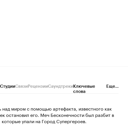
Студии
Связи
Рецензии
Саундтреки
Ключевые
Еще...
слова
ь над миром с помощью артефакта, известного как
к остановил его. Меч Бесконечности был разбит в
, которые упали на Город Супергероев.