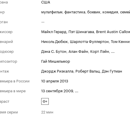
рана
США
нр
мультфильм
,
фантастика
,
боевик
,
комедия
,
семе
оган
—
жиссер
Майкл Герард
,
Пэт Шинагава
,
Brent Austin Callo
енарий
Николь Дюбюк
,
Шарлотта Фуллертон
,
Том Кенни
одюсер
Дэна С. Бутон
,
Алан Файн
,
Корт Лэйн
,
...
мпозитор
Гай Мишельмор
нтаж
Джордж Ризкалла
,
Роберт Вальц
,
Дэн Гутман
емьера в России
10 апреля 2013
емьера в мире
13 сентября 2009
,
...
зраст
0+
емя серии
22 мин