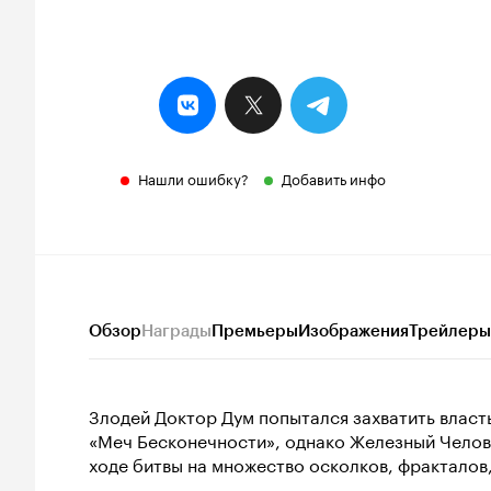
Нашли ошибку?
Добавить инфо
Обзор
Награды
Премьеры
Изображения
Трейлеры
Злодей Доктор Дум попытался захватить власт
«Меч Бесконечности», однако Железный Челове
ходе битвы на множество осколков, фракталов