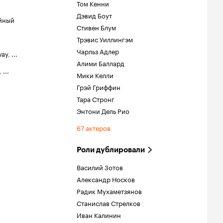
Том Кенни
Дэвид Боут
йный
Стивен Блум
Трэвис Уиллингэм
Чарльз Адлер
way
,
...
Алими Баллард
,
...
Мики Келли
Грэй Гриффин
Тара Стронг
Энтони Дель Рио
67 актеров
Роли дублировали
Василий Зотов
Александр Носков
Радик Мухаметзянов
Станислав Стрелков
Иван Калинин