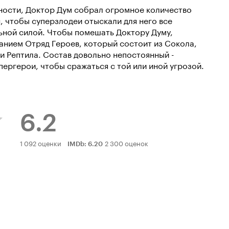
ности, Доктор Дум собрал огромное количество
 чтобы суперзлодеи отыскали для него все
ьной силой. Чтобы помешать Доктору Думу,
анием Отряд Героев, который состоит из Сокола,
и Рептила. Состав довольно непостоянный -
ергерои, чтобы сражаться с той или иной угрозой.
6.2
Рейтинг
1 092 оценки
2 300 оценок
IMDb
:
6.20
Кинопоиска
6.2