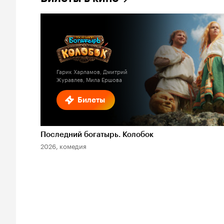
Гарик Харламов, Дмитрий
Журавлев, Мила Ершова
Билеты
Последний богатырь. Колобок
2026, комедия