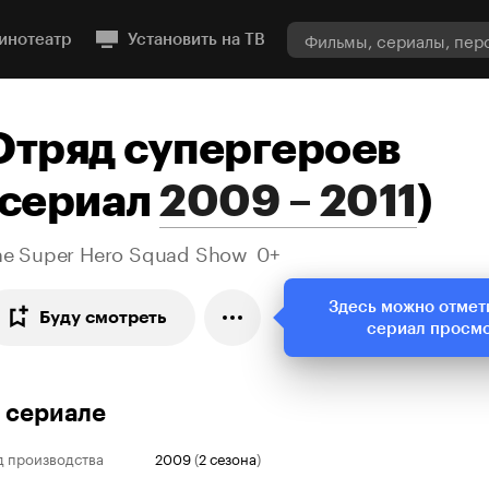
инотеатр
Установить на ТВ
Отряд супергероев
сериал
2009 – 2011
)
he Super Hero Squad Show
0+
Здесь можно отмет
Буду смотреть
сериал просм
 сериале
д производства
2009
(
2 сезона
)