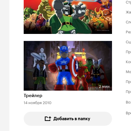
Ст
Жа
Сл
Ре
Сц
Пр
Ко
Мо
Пр
2 мин
Длительность 2 мин
Пр
Трейлер
Во
14 ноября 2010
Вр
Добавить в папку