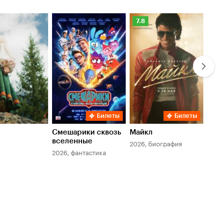
Рейтинг
Ре
7.8
6.
Кинопоиска
Ки
7.8
6.
Билеты
Билеты
Смешарики сквозь
Майкл
Зл
вселенные
мер
2026, биография
2026, фантастика
202