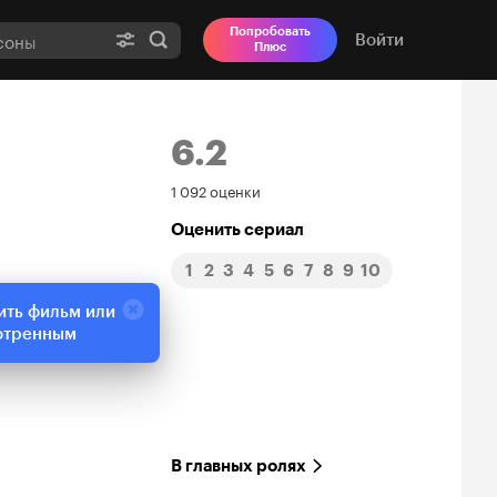
Попробовать
Войти
Плюс
6.2
Рейтинг
1 092 оценки
Кинопоиска
Оценить сериал
1
2
3
4
5
6
7
8
9
10
6.2
ить фильм или
отренным
В главных ролях