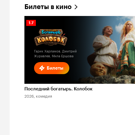
Билеты в кино
Рейтинг
1.7
Кинопоиска
1.7
Гарик Харламов, Дмитрий
Журавлев, Мила Ершова
Билеты
Последний богатырь. Колобок
2026, комедия