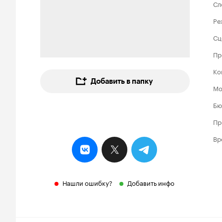
Сл
Ре
Сц
Пр
Ко
Добавить в папку
Мо
Бю
Пр
Вр
Нашли ошибку?
Добавить инфо