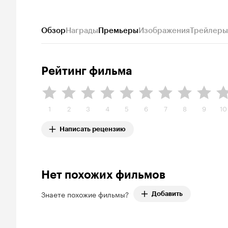
Обзор
Награды
Премьеры
Изображения
Трейлеры
Рейтинг фильма
1
2
3
4
5
6
7
8
9
10
Написать рецензию
Нет похожих фильмов
Знаете похожие фильмы?
Добавить