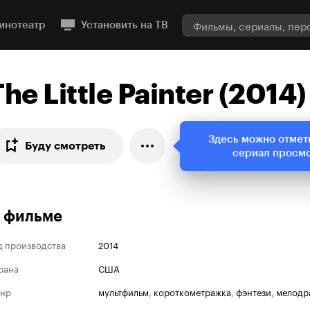
инотеатр
Установить на ТВ
The Little Painter (2014)
Здесь можно отмет
Буду смотреть
сериал просм
 фильме
д производства
2014
рана
США
нр
мультфильм
,
короткометражка
,
фэнтези
,
мелодр