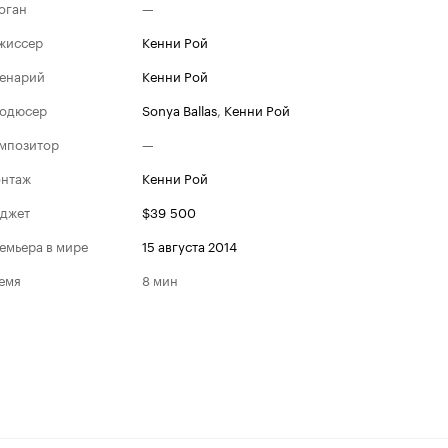
оган
—
жиссер
Кенни Рой
енарий
Кенни Рой
одюсер
Sonya Ballas
,
Кенни Рой
мпозитор
—
нтаж
Кенни Рой
джет
$39 500
емьера в мире
15 августа 2014
емя
8 мин