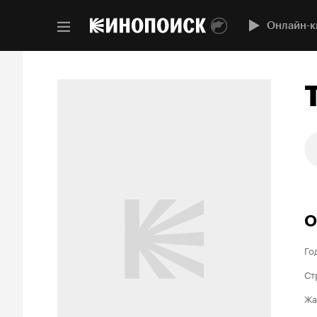
Онлайн-к
О
Го
Ст
Жа