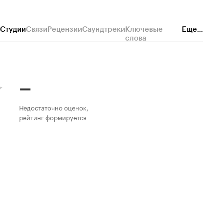
Студии
Связи
Рецензии
Саундтреки
Ключевые
Еще...
слова
–
Недостаточно оценок,
рейтинг формируется