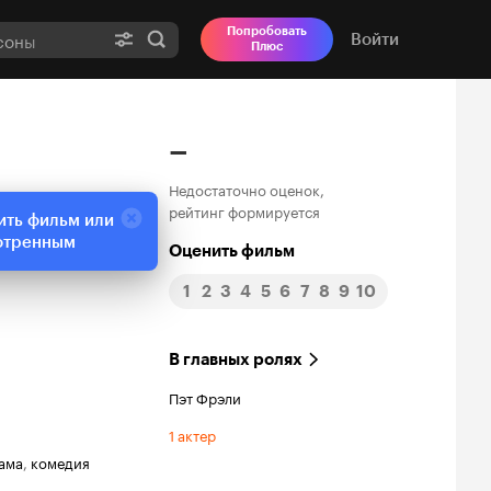
Попробовать
Войти
Плюс
–
Недостаточно оценок,
рейтинг формируется
ить фильм или
отренным
Оценить фильм
1
2
3
4
5
6
7
8
9
10
В главных ролях
Пэт Фрэли
1 актер
ама
,
комедия