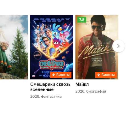
Рейтинг
Ре
7.8
6.
Кинопоиска
Ки
7.8
6.
Билеты
Билеты
Смешарики сквозь
Майкл
Зл
вселенные
мер
2026, биография
2026, фантастика
202