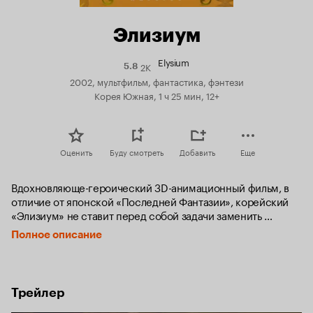
Элизиум
Elysium
2K
Рейтинг
5.8
Кинопоиска
2002, мультфильм, фантастика, фэнтези
5.8
Корея Южная, 1 ч 25 мин, 12+
Оценить
Буду смотреть
Добавить
Еще
Вдохновляюще-героический 3D-анимационный фильм, в 
отличие от японской «Последней Фантазии», корейский 
«Элизиум» не ставит перед собой задачи заменить 
реальных актёров.

Полное описание
Закономерное и обоснованное представление всех 
основных человеческих психотипов в качестве героев 
картины позволяет каждому зрителю выбрать персонажа, 
Трейлер
позицию и характер которого он разделяет. А общее 
фантастическое течение сюжета, с межпланетной войной 