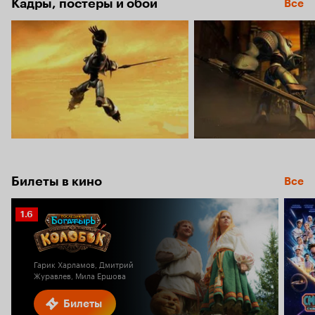
Кадры, постеры и обои
Все
Билеты в кино
Все
Рейтинг
1.6
Кинопоиска
1.6
Гарик Харламов, Дмитрий
Журавлев, Мила Ершова
Билеты