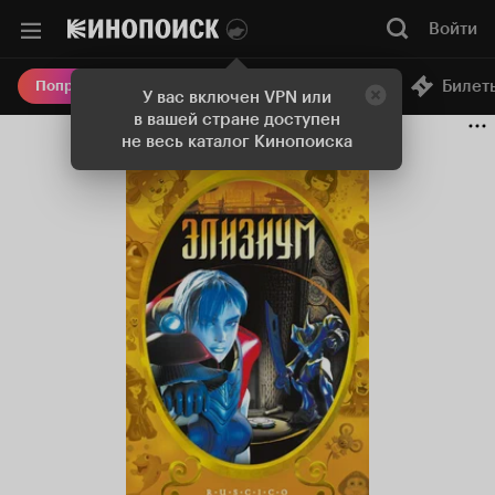
Войти
Онлайн-кинотеатр
Билет
Попробовать Плюс
У вас включен VPN или
в вашей стране доступен
не весь каталог Кинопоиска