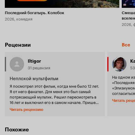
Последний богатырь. Колобок
Смеша
2026, комедия
вселе
2026, 
Рецензии
Все
Iltigor
K
31 рецензия
53
На одном из
Неплохой мультфильм
«Последняя
Я посмотрел этот фильм, когда мне было 12 лет.
«Элизиумом»
Я от него фанател. Для меня это был самый
согласиться
потрясающий мультик. Решил пересмотреть в
«Элизиум» 
Читать рец
16 лет и выключил его в самом начале. Пришел
(невольно в
к выводу: 'Фильм рассчитан на детей'. Не стоит
Во-первых, 
Читать рецензию
его сильно ругать, человеку которому 20 лет
там замороч
фильм не понравится точно, а вот позабавить
так на прот
детей - фильм подойдет как никогда. Для детей
рыцари сра
оценка 9 из 10. Для возраста 15+ 3 из 10
Похожие
батальных с