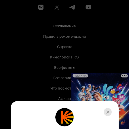
Соглашение
Правила рекомендаций
Справка
Кинопоиск PRO
Все фильмы
Все сериалы
РЕКЛАМА
Что посмотреть
Афиша
Музыка
Телепрограмма