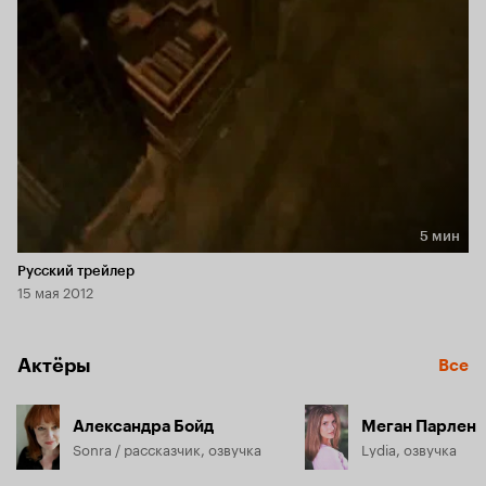
и боевыми роботами-биомеханоидами, трогательной 
молодёжной любовью, гонками на турбоциклах «джай-
алай» и осознанием непростой Правды, мальчишкой-
драчуном и присматривающим за ним уморительным 
роботом-нянькой, делает из него ненудный, по-честному и 
увлекательно, воспитывающий фильм.

Противостояние Добра и Зла, такова извечная дилемма, 
вокруг которой строятся все истории, будь то древние 
сказки или футуристическая фантастика.
5 мин
Длительность 5 мин
Русский трейлер
15 мая 2012
Актёры
Все
Александра Бойд
Меган Парлен
Sonra / рассказчик, озвучка
Lydia, озвучка