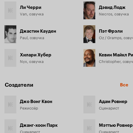
Ли Черри
Дэвид Лодж
Van, озвучка
Necros, озвучка
Джастин Кауден
Пэт Фрэли
Paul, озвучка
Oz / Gramps, озву
Хилари Хубер
Кевин Майкл Р
Nyx, озвучка
Christopher, озву
Создатели
Все
Джо Вонг Квон
Адам Ровнер
Режиссёр
Сценарист
Джанг-хоон Парк
Мэттью Ровнер
Сценарист
Сценарист