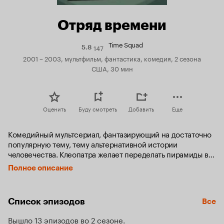
Отряд времени
Time Squad
147
Рейтинг
5.8
Кинопоиска
2001 – 2003, мультфильм, фантастика, комедия, 2 сезона
5.8
США, 30 мин
Оценить
Буду смотреть
Добавить
Еще
Комедийный мультсериал, фантазирующий на достаточно 
популярную тему, тему альтернативной истории 
человечества. Клеопатра желает переделать пирамиды в 
супермаркеты, Бетховен становится профессиональным 
Полное описание
борцом, Эли Витни вместо волокноотделителя изобретает 
плотоядных роботов…
Список эпизодов
Все
Вышло 13 эпизодов во 2 сезоне