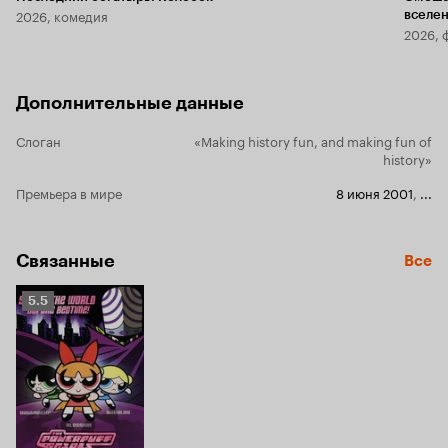
2026, комедия
вселе
2026, 
Дополнительные данные
Слоган
«Making history fun, and making fun of
history»
Премьера в мире
8 июня 2001
,
...
Связанные
Все
Рейтинг
5.5
Кинопоиска
5.5