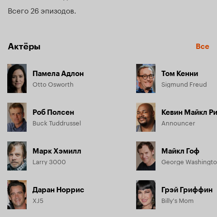
Всего 26 эпизодов
Актёры
Все
Памела Адлон
Том Кенни
Otto Osworth
Sigmund Freud
Роб Полсен
Кевин Майкл Р
Buck Tuddrussel
Announcer
Марк Хэмилл
Майкл Гоф
Larry 3000
George Washingt
Даран Норрис
Грэй Гриффин
XJ5
Billy's Mom