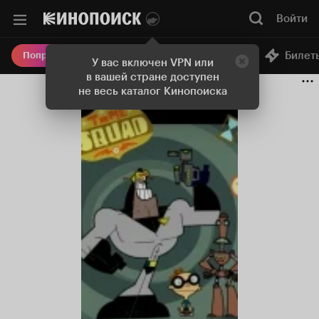
Войти
Онлайн-кинотеатр
Билет
Попробовать Плюс
У вас включен VPN или
в вашей стране доступен
не весь каталог Кинопоиска