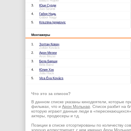
Balázs Hujber
3.
Юци Сурди
Juci Szurdi
4.
Габор Надь
Gábor Nagy
5.
Krisztina Ignjatovic
Монтажеры
1.
Золтан Ковач
Zoltán Kovács
2.
Арон Мезеи
Áron Mezei
3.
Бела Барши
Béla Barsi
4.
Юлия Хэк
Júlia Hack
5.
Vica Éva Kovács
Что это за список?
В данном списке указаны кинодеятели, которые пр
фильмах, что и
Арон Мольнар
. Список разбит на б
которую играют данные люди в «пересекающихся
актеры, продюсеры и т.д.
Позиции в списке отсортированы по количеству со
хорошо иллюстрирует, с кем именно
Арон Мольна