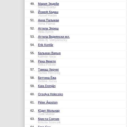
49.
Мария Эрдейи
Mária Erdélyi
50.
Йожеф Кадаш
József Kádas
51.
Анна Пальмаи
Anna Pálmai
52.
Аттила Эпреш
Attila Epres
53.
Аттила Виднянски мл.
Attila Ifj. Vidnyánszky
54.
Erik Konfár
55.
Кальман Варью
Kálmán Varju
56.
Река Фекете
Réka Fekete
57.
Тамаш Херчег
Tamás Herczeg
58.
Беттина Ёжа
Bettina Józsa
59.
Kata Domján
60.
Orsolya Holecsko
61.
Péter Ágoston
62.
Юдит Мольнар
Judit Molnár
63.
Криста Сорчик
Kriszta Szorcsik