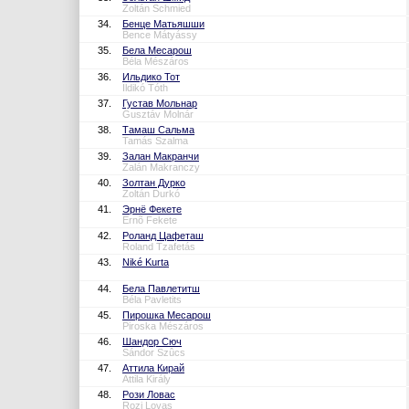
Zoltán Schmied
34.
Бенце Матьяшши
Bence Mátyássy
35.
Бела Месарош
Béla Mészáros
36.
Ильдико Тот
Ildikó Tóth
37.
Густав Мольнар
Gusztáv Molnár
38.
Тамаш Сальма
Tamás Szalma
39.
Залан Макранчи
Zalán Makranczy
40.
Золтан Дурко
Zoltán Durkó
41.
Эрнё Фекете
Ernõ Fekete
42.
Роланд Цафеташ
Roland Tzafetás
43.
Niké Kurta
44.
Бела Павлетитш
Béla Pavletits
45.
Пирошка Месарош
Piroska Mészáros
46.
Шандор Сюч
Sándor Szûcs
47.
Аттила Кирай
Attila Király
48.
Рози Ловас
Rozi Lovas