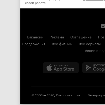
своей работе.
Вакансии
Реклама
Соглашение
Пра
Предложения
Все фильмы
Все сериалы
Акции и по
© 2003 —
2026
,
Кинопоиск
Телепрогр
18
+