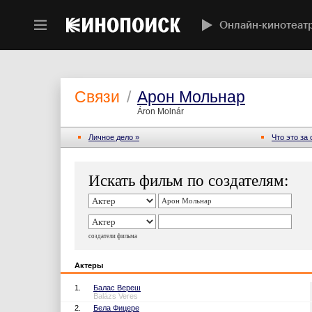
Онлайн-кинотеат
Связи
/
Арон Мольнар
Áron Molnár
Личное дело »
Что это за
Искать фильм по создателям:
создатели фильма
Актеры
1.
Балас Вереш
Balázs Veres
2.
Бела Фицере