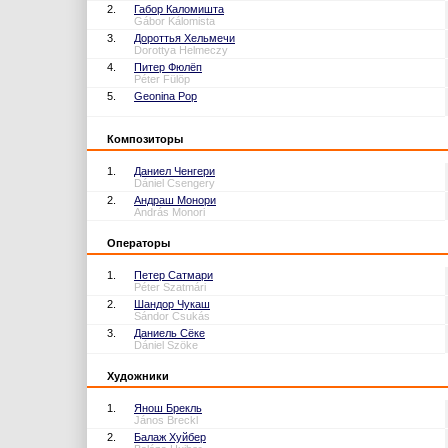
2.
Габор Каломишта
Gábor Kálomista
3.
Дороттья Хельмечи
Dorottya Helmeczy
4.
Питер Фюлёп
Péter Fülöp
5.
Geonina Pop
Композиторы
1.
Даниел Ченгери
Dániel Csengery
2.
Андраш Монори
András Monori
Операторы
1.
Петер Сатмари
Péter Szatmári
2.
Шандор Чукаш
Sándor Csukás
3.
Даниель Сёке
Dániel Szöke
Художники
1.
Янош Брекль
János Breckl
2.
Балаж Хуйбер