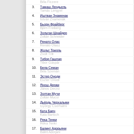
Béla Ficzere
3.
Тамаш Лендьель
Tamás Lengyel
4.
Иштван Знаменак
István Znamenák
5.
Бьорн Фрайберг
Björn Freiberg
6.
Зольтан Шнайдер
Zoltán Schneider
7.
Ренато Олас
Renátó Olasz
8.
Жольт Трилль
Zsolt Trill
9.
Тибор Гашпар
Tibor Gáspár
10.
Бела Семан
Béla Szemán
11.
Эстер Оноди
Eszter Ónodi
12.
Янош Держи
János Derzsi
13.
Золтан Мучи
Zoltán Mucsi
14.
Дьёрдь Черхальми
György Cserhalmi
15.
Ката Барч
Kata Bartsch
16.
Река Тенки
Réka Tenki
17.
Балинт Адорьяни
Bálint Adorjáni