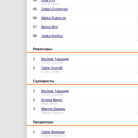
64.
Геза Суч
Geza Szucs
65.
Zoltán Gyöngyösi
66.
Márkó Rubóczki
67.
Bence Bíró
68.
Janka Kertész
Режиссеры
1.
Иштван Ташнади
István Tasnádi
2.
Габор Холтай
Gábor Holtai
Сценаристы
1.
Иштван Ташнади
István Tasnádi
2.
Аттила Верес
Attila Veres
3.
Мартон Барань
Márton Bárány
Продюсеры
1.
Габор Ференци
Gábor Ferenczy