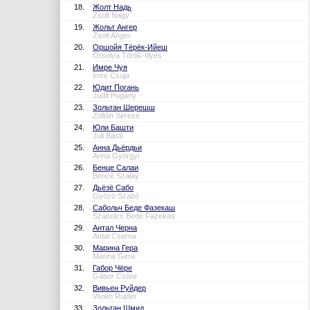
18.
Жолт Надь
Zsolt Nagy
19.
Жольт Ангер
Zsolt Anger
20.
Оршойя Тёрёк-Ийеш
Orsolya Török-Illyés
21.
Имре Чуя
Imre Csuja
22.
Юдит Погань
Judit Pogány
23.
Зольтан Шерешш
Zoltán Seress
24.
Юли Башти
Juli Básti
25.
Анна Дьёрдьи
Anna Györgyi
26.
Бенце Салаи
Bence Szalay
27.
Дьёзё Сабо
Gyözö Szabó
28.
Сабольч Беде Фазекаш
Szabolcs Bede Fazekas
29.
Антал Черна
Antal Cserna
30.
Марина Гера
Marina Gera
31.
Габор Чёре
Gábor Csöre
32.
Вивьен Руйдер
Vivien Rujder
33.
Зольтан Шмид