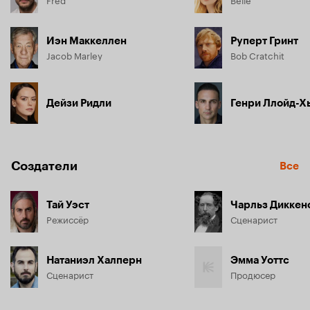
Иэн Маккеллен
Руперт Гринт
Jacob Marley
Bob Cratchit
Дейзи Ридли
Генри Ллойд-Х
Создатели
Все
Тай Уэст
Чарльз Диккен
Режиссёр
Сценарист
Натаниэл Халперн
Эмма Уоттс
Сценарист
Продюсер