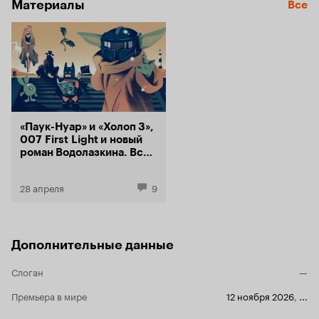
Материалы
Все
«Паук-Нуар» и «Холоп 3»,
007 First Light и новый
роман Водолазкина. Все
главные события 2026
года в одном месте
28 апреля
9
Дополнительные данные
Слоган
—
Премьера в мире
12 ноября 2026
,
...