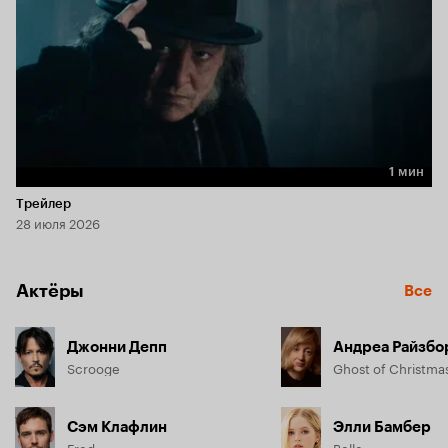
1 мин
Длительность 1 мин
Трейлер
28 июля 2026
Актёры
Все
Джонни Депп
Андреа Райзбо
Scrooge
Ghost of Christma
Сэм Клафлин
Элли Бамбер
Fred
Belle