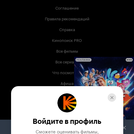
Соглашение
Правила рекомендаций
Справка
Кинопоиск PRO
Все фильмы
Все сериалы
РЕКЛАМА
Что посмотреть
Афиша
Музыка
Телепрограмма
Книги
Войдите в профиль
Служба поддержки
Сможете оценивать фильмы,
