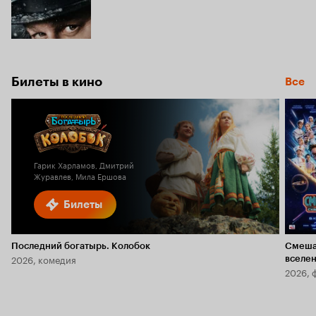
Билеты в кино
Все
Гарик Харламов, Дмитрий
Журавлев, Мила Ершова
Билеты
Последний богатырь. Колобок
Смеша
2026, комедия
вселе
2026, 