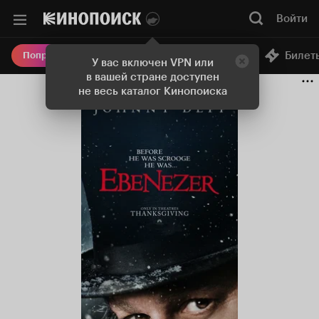
Войти
Онлайн-кинотеатр
Билет
Попробовать Плюс
У вас включен VPN или
в вашей стране доступен
не весь каталог Кинопоиска