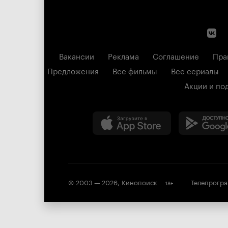
Вакансии
Реклама
Соглашение
Пра
Предложения
Все фильмы
Все сериалы
Акции и по
© 2003 —
2026
,
Кинопоиск
Телепрогр
18
+