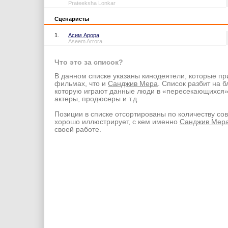
Prateeksha Lonkar
Сценаристы
1.
Асим Арора
Aseem Arrora
Что это за список?
В данном списке указаны кинодеятели, которые пр
фильмах, что и
Санджив Мера
. Список разбит на б
которую играют данные люди в «пересекающихся
актеры, продюсеры и т.д.
Позиции в списке отсортированы по количеству со
хорошо иллюстрирует, с кем именно
Санджив Мер
своей работе.