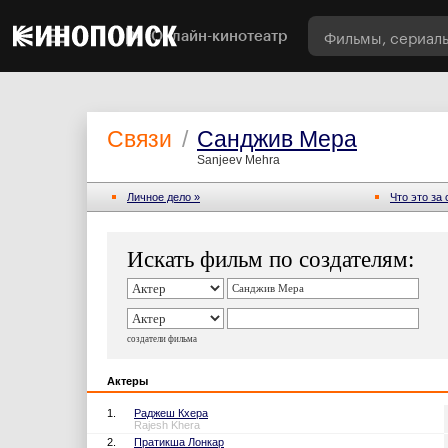
Онлайн-кинотеатр
Связи
/
Санджив Мера
Sanjeev Mehra
Личное дело »
Что это за
Искать фильм по создателям:
создатели фильма
Актеры
1.
Раджеш Кхера
Rajesh Khera
2.
Пратикша Лонкар