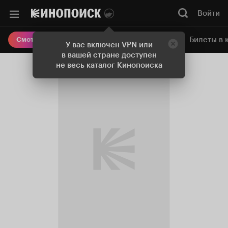
Войти
Онлайн-кинотеатр
Билеты в 
Смотреть кино
У вас включен VPN или
в вашей стране доступен
не весь каталог Кинопоиска