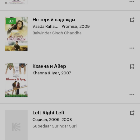
Не теряй надежды
Рейтинг
8.1
Vaada Raha... I Promise
,
2009
Кинопоиска
Balwinder Singh Chaddha
8.1
Кханна и Айер
Khanna & Iyer
,
2007
Left Right Left
Сериал, 2006–2008
Subedaar Surindar Suri