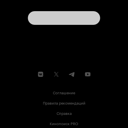
Соглашение
Правила рекомендаций
Справка
Кинопоиск PRO