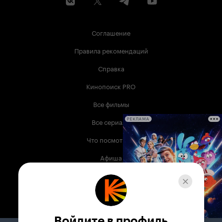
Соглашение
Правила рекомендаций
Справка
Кинопоиск PRO
Все фильмы
Все сериалы
РЕКЛАМА
Что посмотреть
Афиша
Музыка
Телепрограмма
Книги
Войдите в профиль