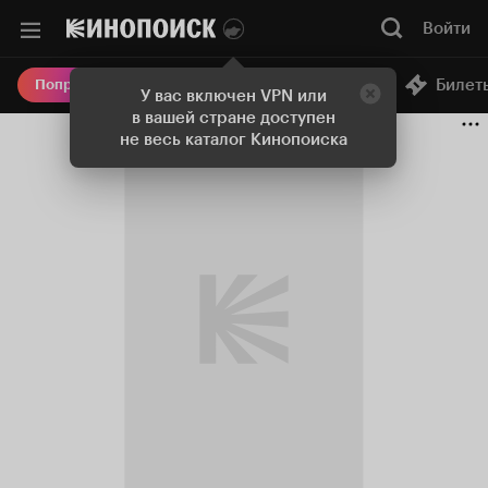
Войти
Онлайн-кинотеатр
Билет
Попробовать Плюс
У вас включен VPN или
в вашей стране доступен
не весь каталог Кинопоиска