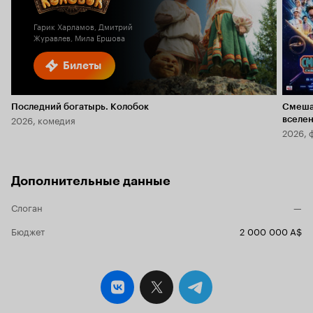
2.3
Гарик Харламов, Дмитрий
Журавлев, Мила Ершова
Билеты
Последний богатырь. Колобок
Смеша
2026, комедия
вселе
2026, 
Дополнительные данные
Слоган
—
Бюджет
2 000 000 A$