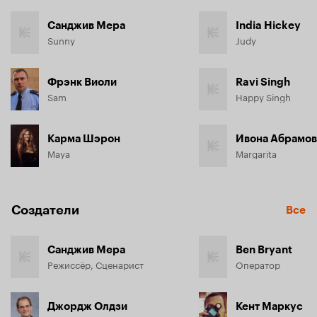
Санджив Мера
India Hickey
Sunny
Judy
Фрэнк Виоли
Ravi Singh
Sam
Happy Singh
Карма Шэрон
Ивона Абрамо
Maya
Margarita
Создатели
Все
Санджив Мера
Ben Bryant
Режиссёр, Сценарист
Оператор
Джордж Олдзи
Кент Маркус