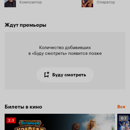
Композитор
Оператор
Ждут премьеры
Количество добавивших

в «Буду смотреть» появится позже
Буду смотреть
Билеты в кино
Все
Рейт
6.1
Рейтинг
2.3
Кино
Кинопоиска
6.1