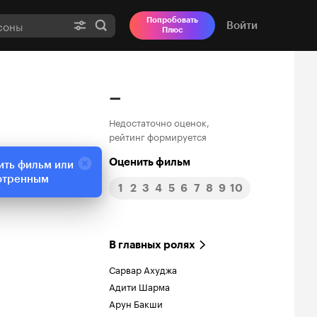
Попробовать
Войти
Плюс
–
Недостаточно оценок,
рейтинг формируется
Оценить фильм
ить фильм или
отренным
1
2
3
4
5
6
7
8
9
10
В главных ролях
Сарвар Ахуджа
Адити Шарма
Арун Бакши