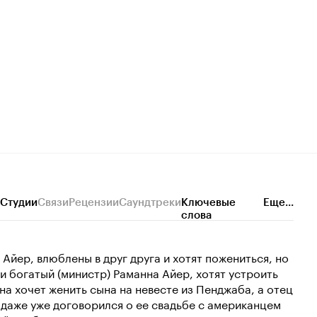
Студии
Связи
Рецензии
Саундтреки
Ключевые
Еще...
слова
Айер, влюблены в друг друга и хотят пожениться, но
 и богатый (министр) Раманна Айер, хотят устроить
на хочет женить сына на невесте из Пенджаба, а отец
 даже уже договорился о ее свадьбе с американцем