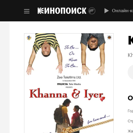
Онлайн-к
Kh
О
Го
Ст
Жа