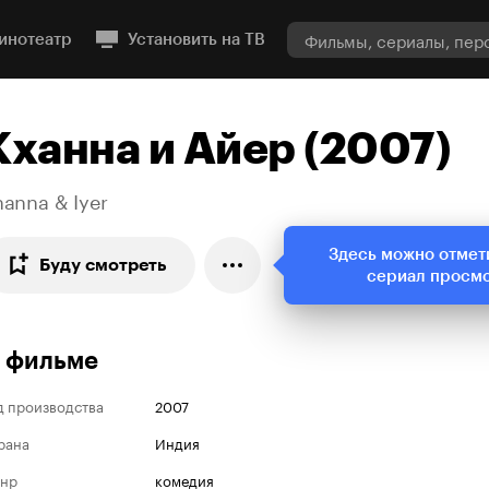
инотеатр
Установить на ТВ
Кханна и Айер (2007)
anna & Iyer
Здесь можно отмет
Буду смотреть
сериал просм
 фильме
д производства
2007
рана
Индия
нр
комедия