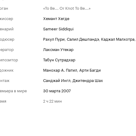
оган
«To Be... Or Knot To Be...»
жиссер
Хемант Хегде
енарий
Sameer Siddiqui
одюсер
Рахул Пури
,
Салил Дешпандэ
,
Каджал Малхотра
ератор
Лаксман Утекар
мпозитор
Табун Сутрадхар
дожник
Манохар А. Патил
,
Арти Багди
нтаж
Санджай Ингл
,
Джитендра Шах
емьера в мире
30 марта 2007
емя
2 ч 22 мин