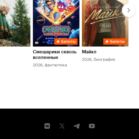
Билеты
Билеты
Смешарики сквозь
Майкл
Зл
вселенные
мер
2026, биография
2026, фантастика
202