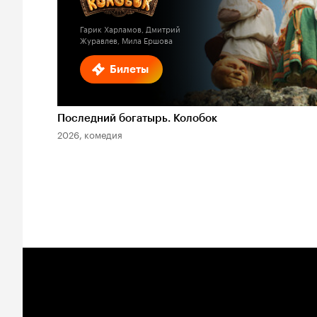
Гарик Харламов, Дмитрий
Журавлев, Мила Ершова
Билеты
Последний богатырь. Колобок
2026, комедия