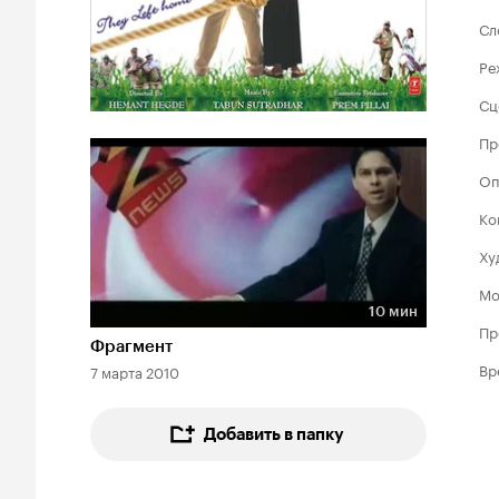
Сл
Ре
Сц
Пр
Оп
Ко
Ху
Мо
10 мин
Длительность 10 мин
Пр
Фрагмент
Вр
7 марта 2010
Добавить в папку