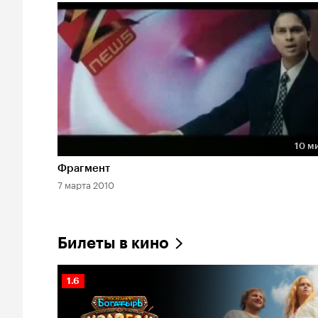
10 м
Длительность 10 мин
Фрагмент
7 марта 2010
Билеты в кино
Рейтинг
1.6
Кинопоиска
1.6