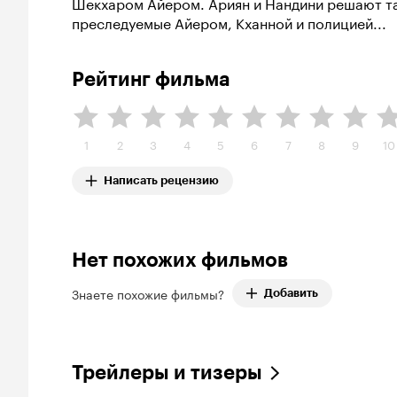
Шекхаром Айером. Ариян и Нандини решают та
преследуемые Айером, Кханной и полицией...
Рейтинг фильма
1
2
3
4
5
6
7
8
9
10
Написать рецензию
Нет похожих фильмов
Знаете похожие фильмы?
Добавить
Трейлеры и тизеры