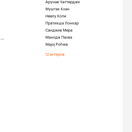
Арунав Чаттерджи
Муштак Кхан
Неелу Коли
Пратикша Лонкар
Санджив Мера
Манодж Пахва
,
...
Majoj Pohwa
12 актеров