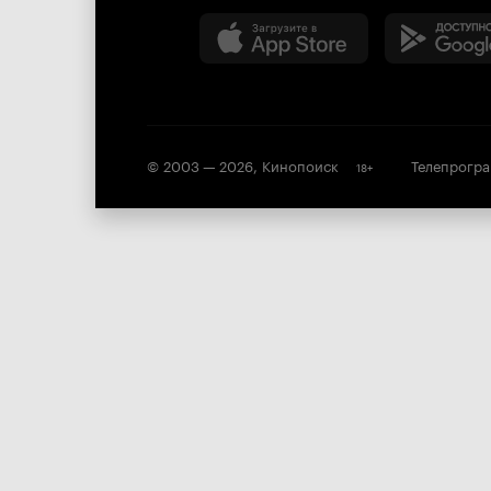
© 2003 —
2026
,
Кинопоиск
Телепрогр
18
+