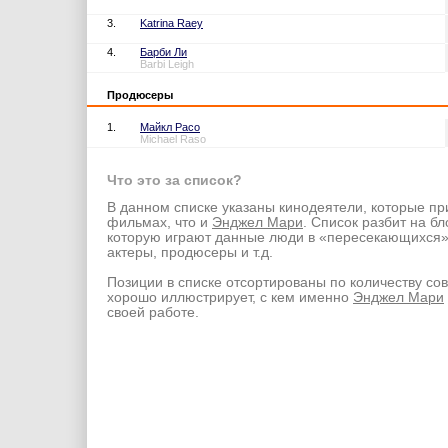
3.
Katrina Raey
4.
Барби Ли
Barbi Leigh
Продюсеры
1.
Майкл Расо
Michael Raso
Что это за список?
В данном списке указаны кинодеятели, которые пр
фильмах, что и
Энджел Мари
. Список разбит на бл
которую играют данные люди в «пересекающихся
актеры, продюсеры и т.д.
Позиции в списке отсортированы по количеству со
хорошо иллюстрирует, с кем именно
Энджел Мари
своей работе.