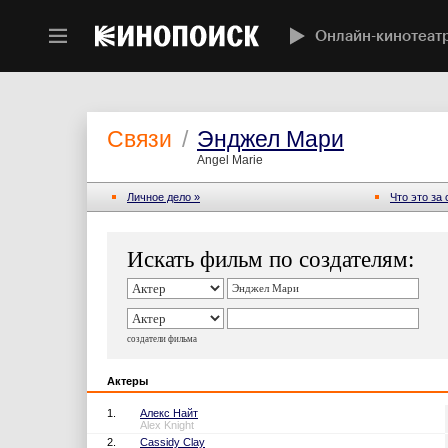
Онлайн-кинотеат
Связи
/
Энджел Мари
Angel Marie
Личное дело »
Что это за
Искать фильм по создателям:
создатели фильма
Актеры
1.
Алекс Найт
Alex Knight
2.
Cassidy Clay