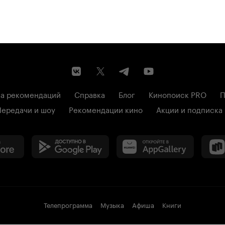
а рекомендаций
Справка
Блог
Кинопоиск PRO
П
Передачи и шоу
Рекомендации кино
Акции и подписка
Телепрограмма
Музыка
Афиша
Книги