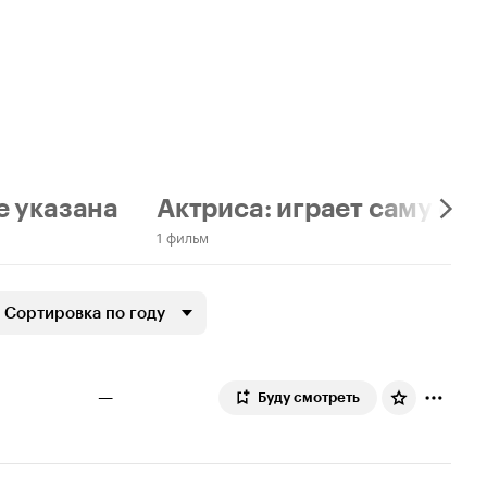
е указана
Актриса: играет саму себ
1 фильм
Сортировка по году
—
Буду смотреть