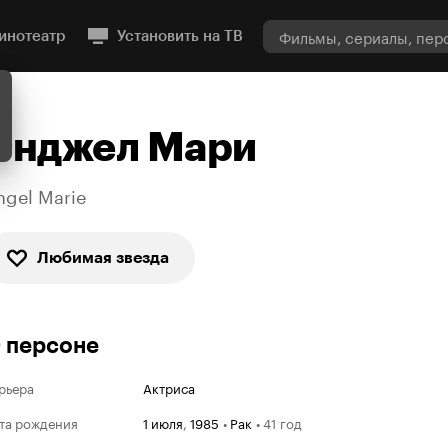
инотеатр
Установить на ТВ
Энджел Мари
ngel Marie
Любимая звезда
 персоне
рьера
Актриса
та рождения
1 июля
,
1985
•
Рак
•
41 год