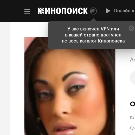
Онлайн-к
У вас включен VPN или
в вашей стране доступен
не весь каталог Кинопоиска
A
О
Ка
Да