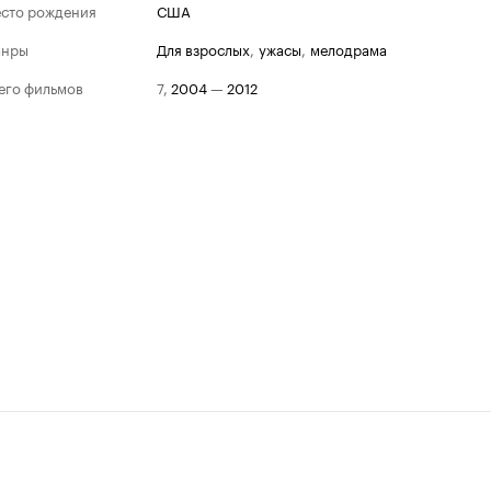
сто рождения
США
анры
для взрослых
,
ужасы
,
мелодрама
его фильмов
7
,
2004
—
2012