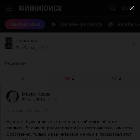
Войти
Онлайн-кинотеатр
Билеты в 
Смотреть кино
Посылка
The Package
2012
Рецензии
3
1
2
Master Konan
27 мая 2013
15:18
А что же в Посылке?
Ну что ж, буду первым кто оставит свой отзыв об этом
фильме. В главной роли играют две известные мне личности.
Собственно, только из-за интереса к ним я и посмотрел этот