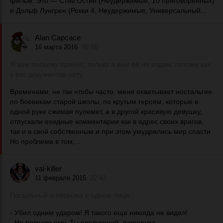
фильм. Это — Стив Остин (Неудержимые, 10 приговоренных)
и Дольф Лунгрен (Рокки 4, Неудержимые, Универсальный...
Alan Capcace
16 марта 2016
09:56
Я вам посылку принёс, только я вам её не отдам, потому как
у вас документов нету.
Временами, не так чтобы часто, меня охватывает ностальгия
по боевикам старой школы, по крутым героям, которые в
одной руке сжимая пулемет, а в другой красивую девушку,
отпускали ехидные комментарии как в адрес своих врагов,
так и в свой собственным и при этом умудрялись мир спасти.
Но проблема в том,...
val-killer
11 февраля 2015
22:43
Посыльный и посылка в одном лице.
- Убил одним ударом! Я такого еще никогда не видел!
- Не повезло ему. Ты следующий, парнишка.