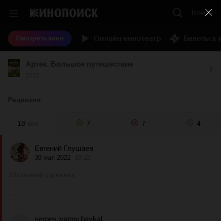
Войти
Онлайн-кинотеатр
Билеты в 
Смотреть кино
Артек. Большое путешествие
2021
Рецензии
18
7
7
4
50%
Евгений Глушаев
30 мая 2022
10:22
Школьный утренник
...
sergey.ivanov.baykal