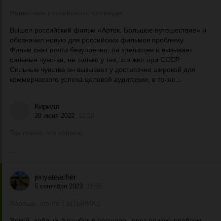
Нашествие российского голливуда
Вышел российский фильм «Артек. Большое путешествие» и
обозначил новую для российских фильмов проблему.
Фильм снят почти безупречно, он зрелищен и вызывает
сильные чувства, не только у тех, кто жил при СССР.
Сильные чувства он вызывает у достаточно широкой для
коммерческого успеха целевой аудитории, в точно...
Кирилл
28 июня 2022
12:18
Так плохо, что хорошо
...
jenyateacher
5 сентября 2023
11:55
Хорошо, что не ТЫТЫРИК;)
Яркий, добрый флэшбек в прошлое через призму проблем