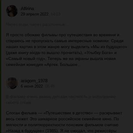
Alfirina
29 апреля 2022
14:03
Через годы, через расстоянья…
Я просто обожаю фильмы про путешествия во времени и
стараюсь не пропускать самые интересные новинки. Среди
наших картин в этом жанре могу выделить «Мы из будущего»
(даже книгу когда-то вышло прочитать), «Улыбку Бога» и
«Самый новый год». Теперь же на экраны вышла новая
семейная комедия «Артек. Большое...
aragorn_1978
6 июня 2022
06:48
В фильме очень важна детская честность и исполнение
своего слова
Слоган фильма — «Путешествие в детство» — раскрывает
весь сюжет. Это шикарное российское семейное кино. По
мягкости и политкорректности похожим фильмом считаю
«Назад в будущее» (1985). Я не ожидал, что режиссёры