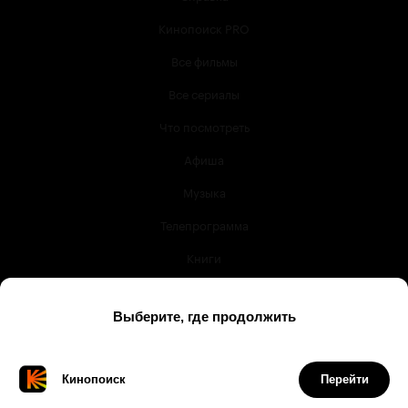
Кинопоиск PRO
Все фильмы
Все сериалы
Что посмотреть
Афиша
Музыка
Телепрограмма
Книги
Служба поддержки
© 2003 —
2026
,
Кинопоиск
18
+
Проект компании