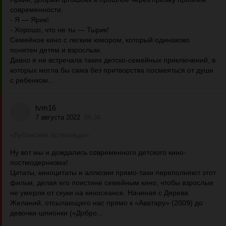
современности.
- Я — Ярик!
- Хорошо, что не ты — Тырик!
Семейное кино с легким юмором, который одинаково
понятен детям и взрослым.
Давно я не встречала таких детско-семейных приключений, в
которых могла бы сама без притворства посмеяться от души
с ребенком...
tvm16
7 августа 2022
09:34
«Кубанские артековцы»
Ну вот мы и дождались современного детского кино-
постмодернизма!
Цитаты, киноцитаты и аллюзии прямо-таки переполняют этот
фильм, делая его поистине семейным кино, чтобы взрослые
не умерли от скуки на киносеансе. Начиная с Дерева
Желаний, отсылающего нас прямо к «Аватару» (2009) до
девочки-шпионки («Добро...