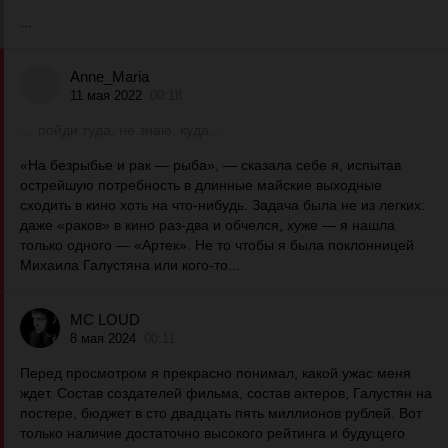
...
Anne_Maria
11 мая 2022
00:18
… пойди туда, не знаю, куда…
«На безрыбье и рак — рыба», — сказала себе я, испытав
острейшую потребность в длинные майские выходные
сходить в кино хоть на что-нибудь. Задача была не из легких:
даже «раков» в кино раз-два и обчелся, хуже — я нашла
только одного — «Артек». Не то чтобы я была поклонницей
Михаила Галустяна или кого-то...
MC LOUD
8 мая 2024
00:11
Перед просмотром я прекрасно понимал, какой ужас меня
ждет. Состав создателей фильма, состав актеров, Галустян на
постере, бюджет в сто двадцать пять миллионов рублей. Вот
только наличие достаточно высокого рейтинга и будущего