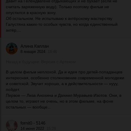
давит на Гелендвагене отдыхающих и не бухает (если не
считать заряженную воду). Только поэтому фильм не
опустился в красную зону.
Об остальном. Не испытываю к актёрскому мастерству
Галустяна каких-то особых чувств, но когда единственный
актёр,...
Алина Каплан
8 января 2024
18:46
Назад в будущее. Версия с Артеком
В целом фильм неплохой. Да и идея про детей-попаданцев
интересная, особенно столкновение современной молодежи
и советской. Звучит хорошо, а в действительности — нууу,
пойдет.
Первое — Лиза Анохина и Даниил Муравьев-Изотов. Они, в
целом то, играют не очень, но в этом фильме, на фоне
остальных — вообще...
fornit0 - 5146
14 июня 2022
15:28