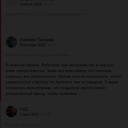
5 июля 2023
22:43
Когда берутся за то, в чем не разбираются
...
Евгения Пьянова
9 октября 2022
21:47
М. Галустян, руки прочь от Артека.
Я вожатая Артека. Работала там несколько лет и хорошо
знаю лагерь изнутри. Знаю его атмосферу, его сильные
стороны, его уникальность. Фильм хотела посмотреть, чтобы
прикоснуться к Артеку. Но Артека я там не увидела. У меня
сложилось впечатление, что создатели просто взяли
раскрученный бренд, чтобы привлечь...
rn21
2 мая 2022
17:49
Не всё однозначно