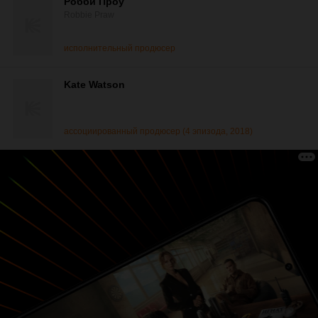
Робби Проу
Robbie Praw
исполнительный продюсер
Kate Watson
ассоциированный продюсер (4 эпизода, 2018)