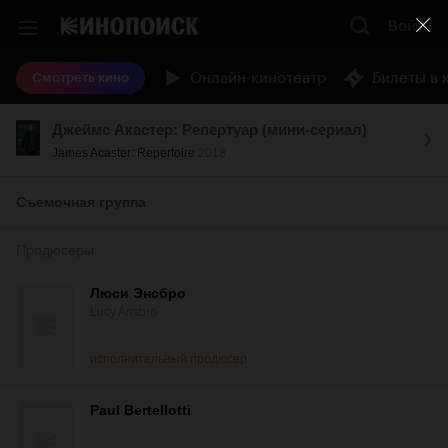
Войти
Онлайн-кинотеатр
Билеты в 
Смотреть кино
Джеймс Акастер: Репертуар (мини-сериал)
James Acaster: Repertoire
2018
Съемочная группа
Продюсеры
Люси Энсбро
Lucy Ansbro
исполнительный продюсер
Paul Bertellotti