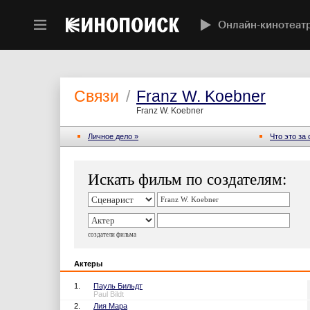
Онлайн-кинотеат
Связи
/
Franz W. Koebner
Franz W. Koebner
Личное дело »
Что это за
Искать фильм по создателям:
создатели фильма
Актеры
1.
Пауль Бильдт
Paul Bildt
2.
Лия Мара