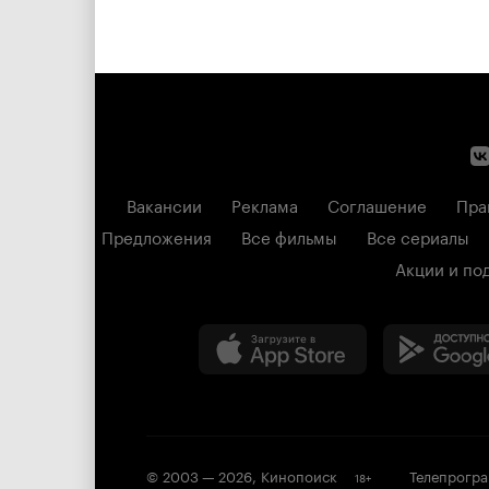
Вакансии
Реклама
Соглашение
Пра
Предложения
Все фильмы
Все сериалы
Акции и по
© 2003 —
2026
,
Кинопоиск
Телепрогр
18
+