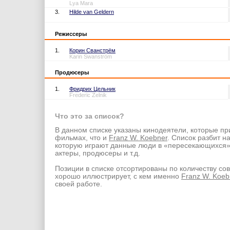
Lya Mara
3.
Hilde van Geldern
Режиссеры
1.
Корин Сванстрём
Karin Swanström
Продюсеры
1.
Фридрих Цельник
Frederic Zelnik
Что это за список?
В данном списке указаны кинодеятели, которые пр
фильмах, что и
Franz W. Koebner
. Список разбит на
которую играют данные люди в «пересекающихся
актеры, продюсеры и т.д.
Позиции в списке отсортированы по количеству со
хорошо иллюстрирует, с кем именно
Franz W. Koeb
своей работе.