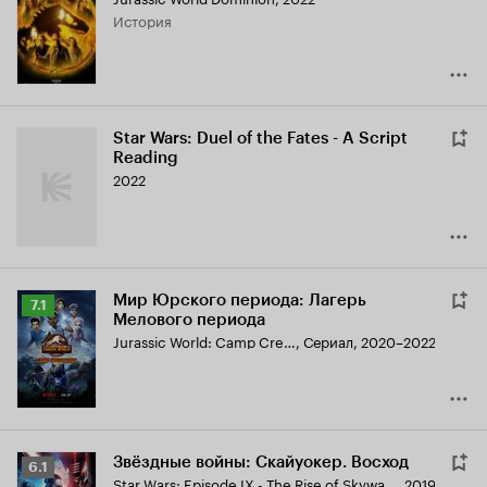
Кинопоиска
история
5.8
Star Wars: Duel of the Fates - A Script
Reading
2022
Мир Юрского периода: Лагерь
Рейтинг
7.1
Мелового периода
Кинопоиска
Jurassic World: Camp Cretaceous
,
Сериал, 2020–2022
7.1
Звёздные войны: Скайуокер. Восход
Рейтинг
6.1
Star Wars: Episode IX - The Rise of Skywalker
,
2019