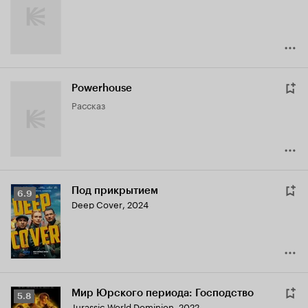
Powerhouse
рассказ
Под прикрытием
Рейтинг
6.9
Deep Cover
,
2024
Кинопоиска
6.9
Мир Юрского периода: Господство
Рейтинг
5.8
Jurassic World Dominion
,
2022