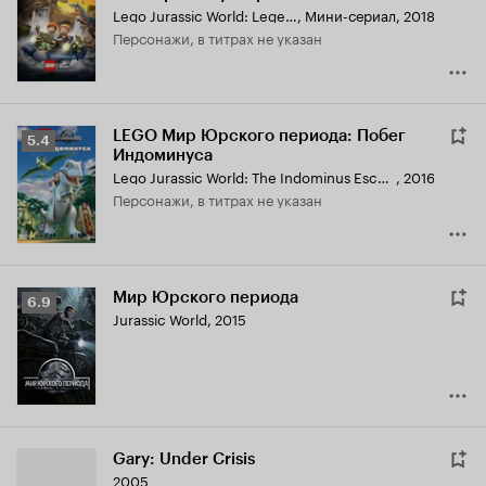
Lego Jurassic World: Legend of Isla Nublar
,
Мини-сериал, 2018
персонажи, в титрах не указан
LEGO Мир Юрского периода: Побег
Рейтинг
5.4
Индоминуса
Кинопоиска
Lego Jurassic World: The Indominus Escape
,
2016
5.4
персонажи, в титрах не указан
Мир Юрского периода
Рейтинг
6.9
Jurassic World
,
2015
Кинопоиска
6.9
Gary: Under Crisis
2005