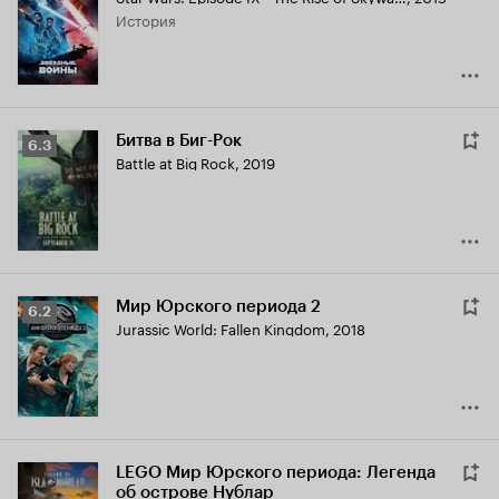
Кинопоиска
история
6.1
Битва в Биг-Рок
Рейтинг
6.3
Battle at Big Rock
,
2019
Кинопоиска
6.3
Мир Юрского периода 2
Рейтинг
6.2
Jurassic World: Fallen Kingdom
,
2018
Кинопоиска
6.2
LEGO Мир Юрского периода: Легенда
об острове Нублар