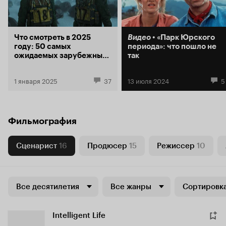
Что смотреть в 2025
Видео
«Парк Юрского
году: 50 самых
периода»: что пошло не
ожидаемых зарубежных
так
фильмов
1 января 2025
37
13 июля 2024
5
Фильмография
Сценарист
16
Продюсер
15
Режиссер
10
Все десятилетия
Все жанры
Сортировка
Intelligent Life