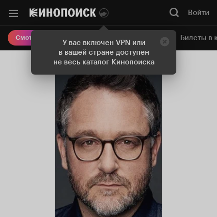
Войти
Онлайн-кинотеатр
Билеты в 
Смотреть кино
У вас включен VPN или
в вашей стране доступен
не весь каталог Кинопоиска