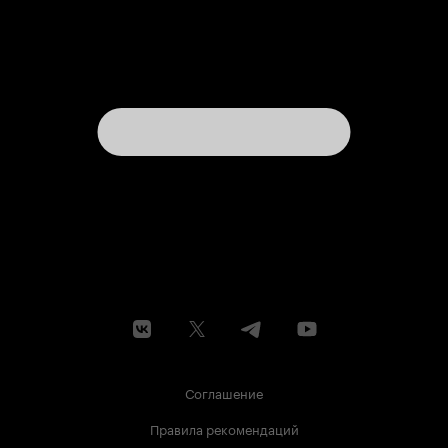
Соглашение
Правила рекомендаций