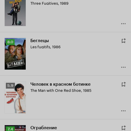
Three Fugitives
,
1989
Кинопоиска
6.6
Беглецы
Рейтинг
8.0
Les fugitifs
,
1986
Кинопоиска
8.0
Человек в красном ботинке
Рейтинг
5.9
The Man with One Red Shoe
,
1985
Кинопоиска
5.9
Ограбление
Рейтинг
7.4