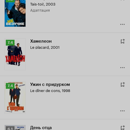
Tais-toi!
,
2003
Кинопоиска
адаптация
7.8
Хамелеон
Рейтинг
7.4
Le placard
,
2001
Кинопоиска
7.4
Ужин с придурком
Рейтинг
7.4
Le dîner de cons
,
1998
Кинопоиска
7.4
День отца
Рейтинг
6.1