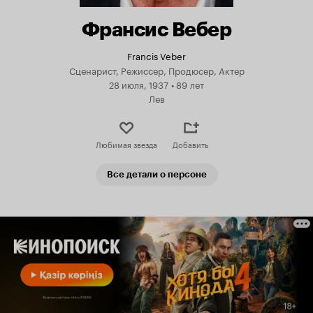
Франсис Вебер
Francis Veber
Сценарист, Режиссер, Продюсер, Актер
28 июля, 1937
•
89 лет
Лев
Любимая звезда
Добавить
Все детали о персоне