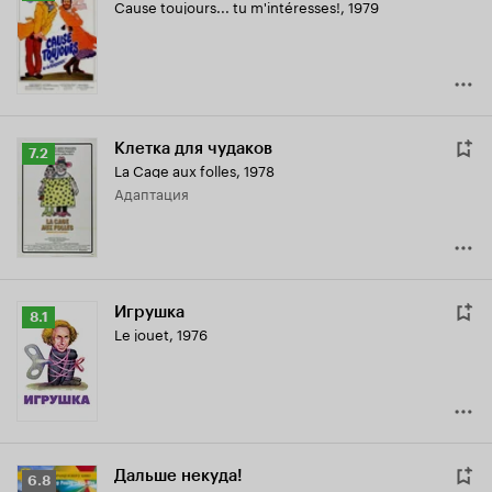
Cause toujours... tu m'intéresses!
,
1979
Кинопоиска
7.1
Клетка для чудаков
Рейтинг
7.2
La Cage aux folles
,
1978
Кинопоиска
адаптация
7.2
Игрушка
Рейтинг
8.1
Le jouet
,
1976
Кинопоиска
8.1
Дальше некуда!
Рейтинг
6.8