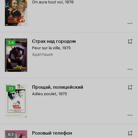
On aura tout vu!
,
1976
Кинопоиска
6.8
Страх над городом
Рейтинг
7.4
Peur sur la ville
,
1975
Кинопоиска
адаптация
7.4
Прощай, полицейский
Рейтинг
7.1
Adieu poulet
,
1975
Кинопоиска
7.1
Розовый телефон
Рейтинг
6.1