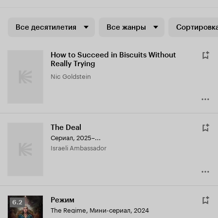
Все десятилетия
Все жанры
Сортировка
How to Succeed in Biscuits Without
Really Trying
Nic Goldstein
The Deal
Сериал, 2025–...
Israeli Ambassador
Режим
Рейтинг
6.2
The Regime
,
Мини-сериал, 2024
Кинопоиска