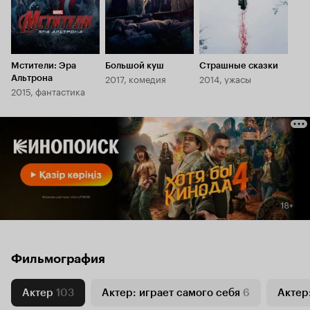
Мстители: Эра
Большой куш
Страшные сказки
2017, комедия
2014, ужасы
Альтрона
2015, фантастика
Фильмография
Актер
103
Актер: играет самого себя
6
Актер: