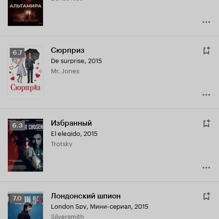
Сюрприз
Рейтинг
6.7
De surprise
,
2015
Кинопоиска
Mr. Jones
6.7
Избранный
Рейтинг
6.3
El elegido
,
2015
Кинопоиска
Trotsky
6.3
Лондонский шпион
Рейтинг
7.0
London Spy
,
Мини-сериал, 2015
Кинопоиска
Silversmith
7.0