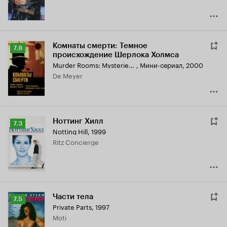
Комнаты смерти: Темное
Рейтинг
7.8
происхождение Шерлока Холмса
Кинопоиска
Murder Rooms: Mysteries of the Real Sherlock Holmes
,
Мини-сериал, 2000
7.8
De Meyer
Ноттинг Хилл
Рейтинг
7.3
Notting Hill
,
1999
Кинопоиска
Ritz Concierge
7.3
Части тела
Рейтинг
7.5
Private Parts
,
1997
Кинопоиска
Moti
7.5