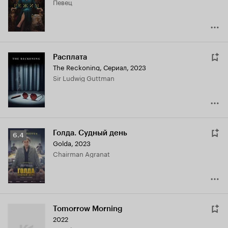
певец
6.2
Расплата
The Reckoning
,
Сериал, 2023
Sir Ludwig Guttman
Голда. Судный день
Рейтинг
6.4
Golda
,
2023
Кинопоиска
Chairman Agranat
6.4
Tomorrow Morning
2022