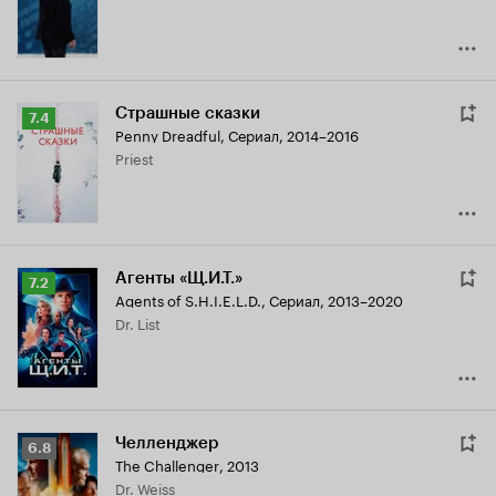
Страшные сказки
Рейтинг
7.4
Penny Dreadful
,
Сериал, 2014–2016
Кинопоиска
Priest
7.4
Агенты «Щ.И.Т.»
Рейтинг
7.2
Agents of S.H.I.E.L.D.
,
Сериал, 2013–2020
Кинопоиска
Dr. List
7.2
Челленджер
Рейтинг
6.8
The Challenger
,
2013
Кинопоиска
Dr. Weiss
6.8