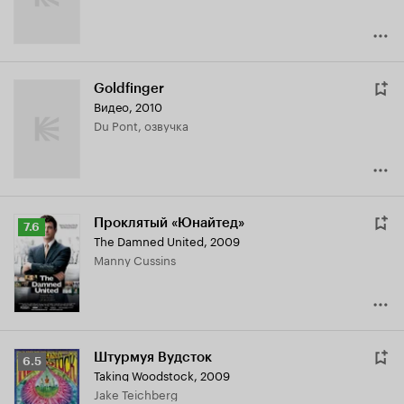
Goldfinger
Видео, 2010
Du Pont, озвучка
Проклятый «Юнайтед»
Рейтинг
7.6
The Damned United
,
2009
Кинопоиска
Manny Cussins
7.6
Штурмуя Вудсток
Рейтинг
6.5
Taking Woodstock
,
2009
Кинопоиска
Jake Teichberg
6.5