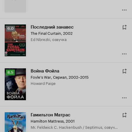
Последний занавес
Рейтинг
6.0
The Final Curtain
,
2002
Кинопоиска
Ed Nbrezki, озвучка
6.0
Война Фойла
Рейтинг
8.5
Foyle's War
,
Сериал, 2002–2015
Кинопоиска
Howard Paige
8.5
Гамильтон Матрас
Hamilton Mattress
,
2001
Mr. Feldwick C. Hackenbush / Septimus, озвучка