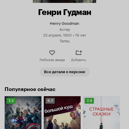
Генри Гудман
Henry Goodman
Актер
23 апреля, 1950
•
76 лет
Телец
Любимая звезда
Добавить
Все детали о персоне
Популярное сейчас
Рейтинг
Рейтинг
Рейтинг
7.3
6.7
7.4
Кинопоиска
Кинопоиска
Кинопоиска
7.3
6.7
7.4