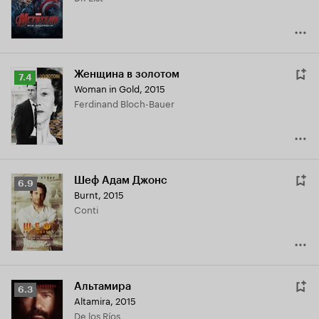
Женщина в золотом
Рейтинг
7.4
Woman in Gold
,
2015
Кинопоиска
Ferdinand Bloch-Bauer
7.4
Шеф Адам Джонс
Рейтинг
6.9
Burnt
,
2015
Кинопоиска
Conti
6.9
Альтамира
Рейтинг
6.3
Altamira
,
2015
Кинопоиска
De los Ríos
6.3