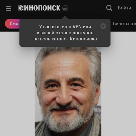
Войти
Онлайн-кинотеатр
Билеты в 
Смотреть кино
У вас включен VPN или
в вашей стране доступен
не весь каталог Кинопоиска