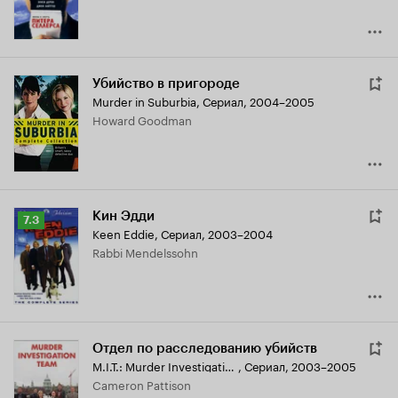
Убийство в пригороде
Murder in Suburbia
,
Сериал, 2004–2005
Howard Goodman
Кин Эдди
Рейтинг
7.3
Keen Eddie
,
Сериал, 2003–2004
Кинопоиска
Rabbi Mendelssohn
7.3
Отдел по расследованию убийств
M.I.T.: Murder Investigation Team
,
Сериал, 2003–2005
Cameron Pattison