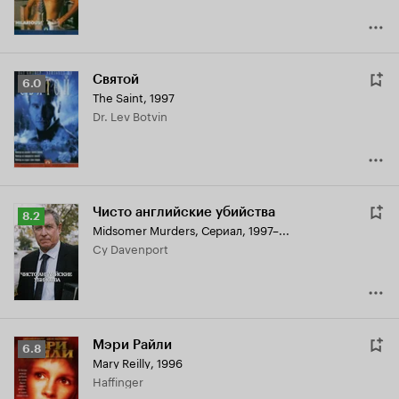
Святой
Рейтинг
6.0
The Saint
,
1997
Кинопоиска
Dr. Lev Botvin
6.0
Чисто английские убийства
Рейтинг
8.2
Midsomer Murders
,
Сериал, 1997–...
Кинопоиска
Cy Davenport
8.2
Мэри Райли
Рейтинг
6.8
Mary Reilly
,
1996
Кинопоиска
Haffinger
6.8