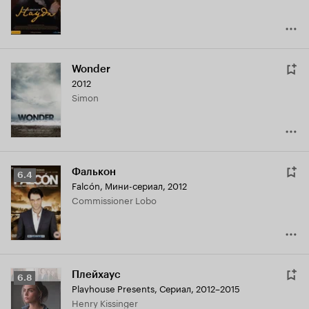
Wonder
2012
Simon
Фалькон
Рейтинг
6.4
Falcón
,
Мини-сериал, 2012
Кинопоиска
Commissioner Lobo
6.4
Плейхаус
Рейтинг
6.8
Playhouse Presents
,
Сериал, 2012–2015
Кинопоиска
Henry Kissinger
6.8