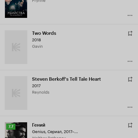
6.4
Two Words
2018
Gavin
Steven Berkoff's Tell Tale Heart
2017
Reynolds
Гений
Рейтинг
7.7
Genius
,
Сериал, 2017–...
Кинопоиска
Walther Rathenau