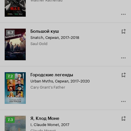
7.7
Большой куш
Рейтинг
6.7
Snatch
,
Сериал, 2017–2018
Кинопоиска
Saul Gold
6.7
Городские легенды
Рейтинг
7.2
Urban Myths
,
Сериал, 2017–2020
Кинопоиска
Cary Grant's Father
7.2
Я, Клод Моне
Рейтинг
7.3
I, Claude Monet
,
2017
Кинопоиска
Claude Monet