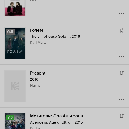
Голем
Рейтинг
6.5
The Limehouse Golem
,
2016
Кинопоиска
Karl Marx
6.5
Present
2016
Harris
Мстители: Эра Альтрона
Рейтинг
7.3
Avengers: Age of Ultron
,
2015
Кинопоиска
Dr. List
7.3