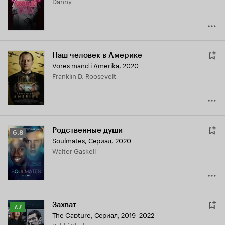
Danny
8.0
Наш человек в Америке
Vores mand i Amerika
,
2020
Franklin D. Roosevelt
Родственные души
Рейтинг
6.8
Soulmates
,
Сериал, 2020
Кинопоиска
Walter Gaskell
6.8
Захват
Рейтинг
7.7
The Capture
,
Сериал, 2019–2022
Кинопоиска