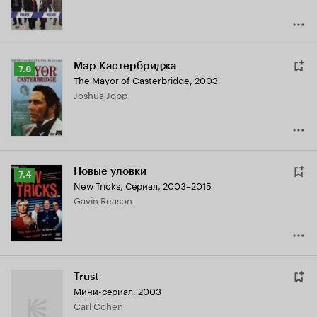
Мэр Кастербриджа
Рейтинг
7.8
The Mayor of Casterbridge
,
2003
Кинопоиска
Joshua Jopp
7.8
Новые уловки
Рейтинг
7.4
New Tricks
,
Сериал, 2003–2015
Кинопоиска
Gavin Reason
7.4
Trust
Мини-сериал, 2003
Carl Cohen