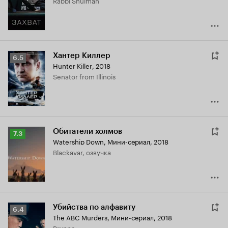
Rabbi Shulman
7.7
Хантер Киллер
Рейтинг
6.5
Hunter Killer
,
2018
Кинопоиска
Senator from Illinois
6.5
Обитатели холмов
Рейтинг
7.3
Watership Down
,
Мини-сериал, 2018
Кинопоиска
Blackavar, озвучка
7.3
Убийства по алфавиту
Рейтинг
6.4
The ABC Murders
,
Мини-сериал, 2018
Кинопоиска
Prynne