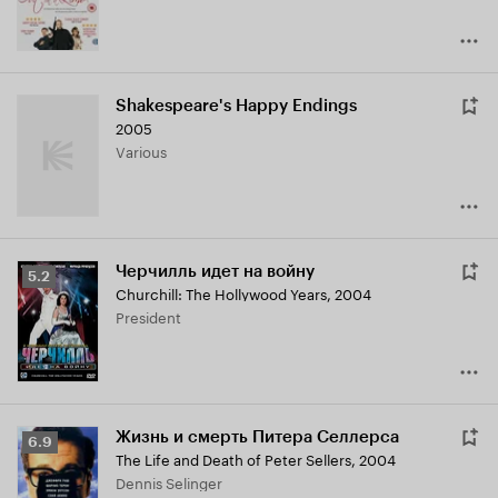
Shakespeare's Happy Endings
2005
Various
Черчилль идет на войну
Рейтинг
5.2
Churchill: The Hollywood Years
,
2004
Кинопоиска
President
5.2
Жизнь и смерть Питера Селлерса
Рейтинг
6.9
The Life and Death of Peter Sellers
,
2004
Кинопоиска
Dennis Selinger
6.9