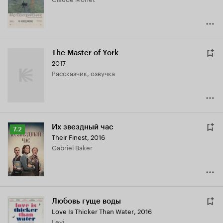
7.3
The Master of York
2017
рассказчик, озвучка
Их звездный час
Рейтинг
7.2
Their Finest
,
2016
Кинопоиска
Gabriel Baker
7.2
Любовь гуще воды
Love Is Thicker Than Water
,
2016
Levi