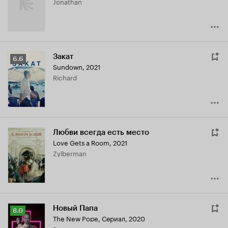
Jonathan
Закат
Рейтинг
6.6
Sundown
,
2021
Кинопоиска
Richard
6.6
Любви всегда есть место
Love Gets a Room
,
2021
Zylberman
Новый Папа
Рейтинг
8.0
The New Pope
,
Сериал, 2020
Кинопоиска