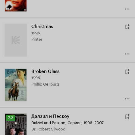
Christmas
1996
Pinter
Broken Glass
1996
Phillip Gellburg
Дэлзил и Пэскоу
Рейтинг
7.2
Dalziel and Pascoe
,
Сериал, 1996–2007
Кинопоиска
Dr. Robert Silwood
7.2