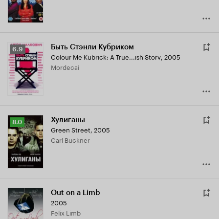
Быть Стэнли Кубриком
Рейтинг
6.9
Colour Me Kubrick: A True...ish Story
,
2005
Кинопоиска
Mordecai
6.9
Хулиганы
Рейтинг
8.0
Green Street
,
2005
Кинопоиска
Carl Buckner
8.0
Out on a Limb
2005
Felix Limb