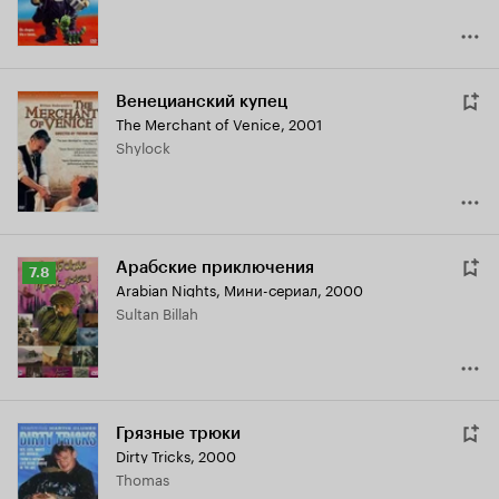
Венецианский купец
The Merchant of Venice
,
2001
Shylock
Арабские приключения
Рейтинг
7.8
Arabian Nights
,
Мини-сериал, 2000
Кинопоиска
Sultan Billah
7.8
Грязные трюки
Dirty Tricks
,
2000
Thomas