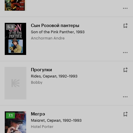
Сын Розовой пантеры
Рейтинг
5.3
Son of the Pink Panther
,
1993
Кинопоиска
Anchorman Andre
5.3
Прогулки
Rides
,
Сериал, 1992–1993
Bobby
Мегрэ
Рейтинг
7.1
Maigret
,
Сериал, 1992–1993
Кинопоиска
Hotel Porter
7.1