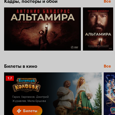
Кадры, постеры и обои
Все
Билеты в кино
Все
Рейтинг
1.7
Кинопоиска
1.7
Гарик Харламов, Дмитрий
Журавлев, Мила Ершова
Билеты