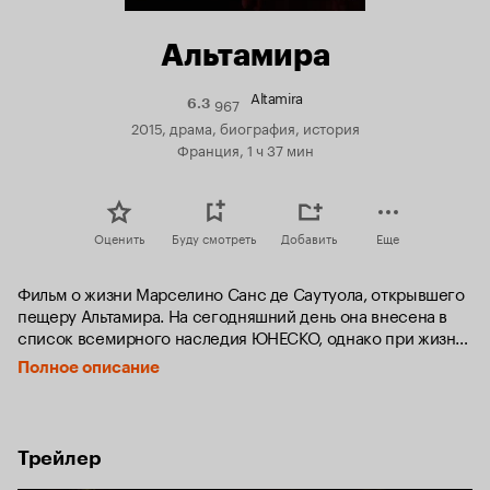
Альтамира
Altamira
967
Рейтинг
6.3
Кинопоиска
2015, драма, биография, история
6.3
Франция, 1 ч 37 мин
Оценить
Буду смотреть
Добавить
Еще
Фильм о жизни Марселино Санс де Саутуола, открывшего 
пещеру Альтамира. На сегодняшний день она внесена в 
список всемирного наследия ЮНЕСКО, однако при жизни 
Саутоле пришлось столкнуться с насмешками со стороны 
Полное описание
научного сообщества и жить с клеймом обманщика.
Трейлер