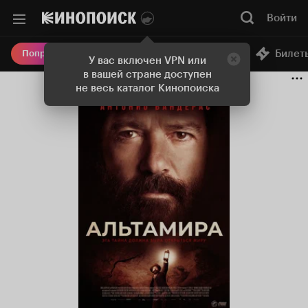
Войти
Онлайн-кинотеатр
Билет
Попробовать Плюс
У вас включен VPN или
в вашей стране доступен
не весь каталог Кинопоиска