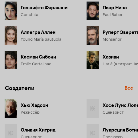
Голшифте Фарахани
Пьер Нинэ
Conchita
Paul Ratier
Аллегра Аллен
Руперт Эверет
Young María Sautuola
Monseñor
Клеман Сибони
Хавиви
Émile Cartailhac
Harlé (в титрах: Jav
Создатели
Все
Хью Хадсон
Режиссёр
Сценарист
Оливия Хитрид
Лукреция Боти
Сценарист
Продюсер