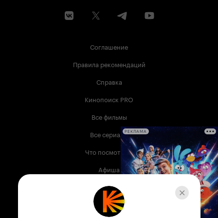
образовательную роль. Во-первых, не каждый
испанец знает, что такое Альтамира (и ее
историю), не говоря уже об иностранцах. Во-
вторых, открытие международного значения
показано через призму истории простого
человека, совершившего такой 'прорыв', сам
Соглашение
того не желая - случайно. И все исторические
факты были очень бережно использованы.
Правила рекомендаций
Кстати, Марселино ошибся: наскальным
рисункам не 10 тысяч лет - они древнее,
Справка
специалисты говорят о 35 тысячах лет!
Кинопоиск PRO
Все фильмы
Все сериалы
РЕКЛАМА
Что посмотреть
Афиша
Музыка
Телепрограмма