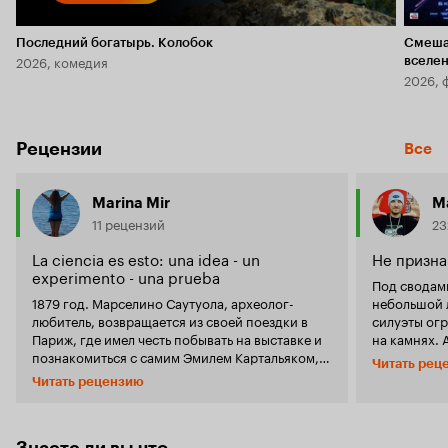
Последний богатырь. Колобок
Смеша
2026, комедия
вселе
2026, 
Рецензии
Все
Marina Mir
M
11 рецензий
23
La ciencia es esto: una idea - un
Не призна
experimento - una prueba
Под сводам
1879 год. Марселино Саутуола, археолог-
небольшой 
любитель, возвращается из своей поездки в
силуэты ог
Париж, где имел честь побывать на выставке и
на камнях. 
познакомиться с самим Эмилем Картальяком,
страстного
Читать рец
видным ученым того времени. В усадьбе один
предположит
Читать рецензию
из рабочих говорит хозяину, что произошло
картин» — 1
обрушение нескольких камней и они
пещеры Аль
обнаружили, что внутри есть какой-то грот.
представле
Марселино просит сделать отверстие
художествен
Знаете ли вы что...