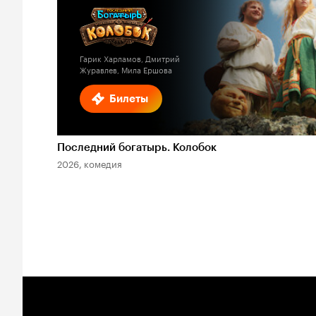
Гарик Харламов, Дмитрий
Журавлев, Мила Ершова
Билеты
Последний богатырь. Колобок
2026, комедия