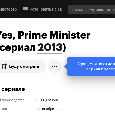
инотеатр
Установить на ТВ
Yes, Prime Minister
сериал
2013
)
Здесь можно отмет
Буду смотреть
сериал просм
 сериале
д производства
2013
(
1 сезон
)
рана
Великобритания