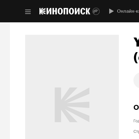
Онлайн-к
(
О
Го
Ст