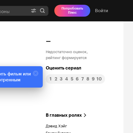
Попробовать
Войти
Плюс
–
Недостаточно оценок,
рейтинг формируется
Оценить сериал
ить фильм или
1
2
3
4
5
6
7
8
9
10
отренным
В главных ролях
Дэвид Хэйг
Генри Гудман