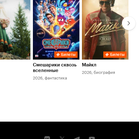
Кинопоиска
Ки
7.8
6.
Билеты
Билеты
Смешарики сквозь
Майкл
Зл
вселенные
мер
2026, биография
2026, фантастика
202