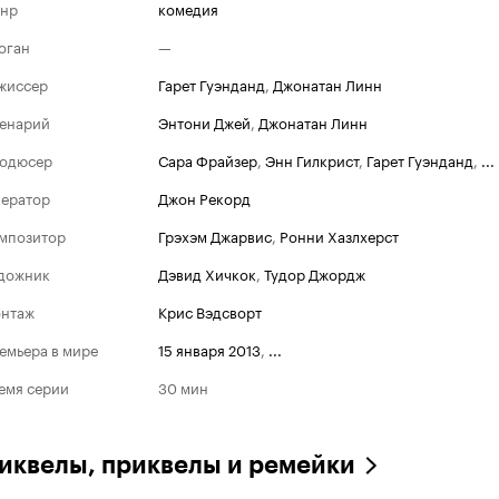
нр
комедия
оган
—
жиссер
Гарет Гуэнданд
,
Джонатан Линн
енарий
Энтони Джей
,
Джонатан Линн
одюсер
Сара Фрайзер
,
Энн Гилкрист
,
Гарет Гуэнданд
,
...
ератор
Джон Рекорд
мпозитор
Грэхэм Джарвис
,
Ронни Хазлхерст
дожник
Дэвид Хичкок
,
Тудор Джордж
нтаж
Крис Вэдсворт
емьера в мире
15 января 2013
,
...
емя серии
30 мин
иквелы, приквелы и ремейки