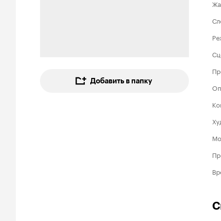
Жа
Сл
Ре
Сц
Пр
Добавить в папку
Оп
Ко
Ху
Мо
Пр
Вр
С