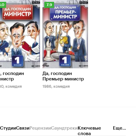
ейтинг
Рейтинг
8.0
7.9
инопоиска
Кинопоиска
.0
7.9
, господин
Да, господин
инистр
Премьер-министр
80, комедия
1986, комедия
Студии
Связи
Рецензии
Саундтреки
Ключевые
Еще...
слова