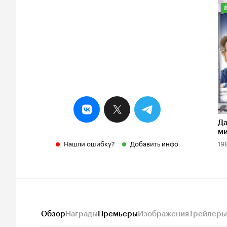
Р
К
8
Да
м
Нашли ошибку?
Добавить инфо
19
Обзор
Награды
Премьеры
Изображения
Трейлеры