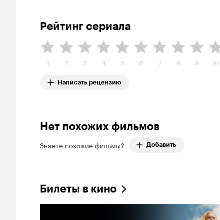
Рейтинг сериала
1
2
3
4
5
6
7
8
9
10
Написать рецензию
Нет похожих фильмов
Знаете похожие фильмы?
Добавить
Билеты в кино