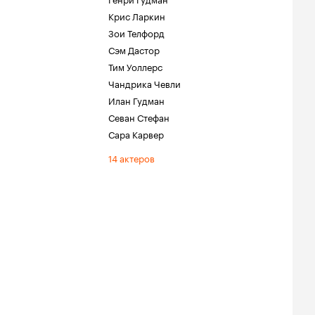
Крис Ларкин
Зои Телфорд
Сэм Дастор
Тим Уоллерс
Чандрика Чевли
Илан Гудман
Севан Стефан
Сара Карвер
14 актеров