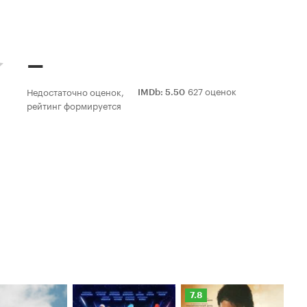
–
627 оценок
Недостаточно оценок,
IMDb
:
5.50
рейтинг формируется
Рейтинг
Ре
7.8
6.