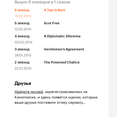
Вышло 6 эпизодов в 1 сезоне
6
эпизод
A Tsar Is Born
19.02.2013
5
эпизод
Scot Free
12.02.2013
4
эпизод
A Diplomatic Dilemma
05.02.2013
3
эпизод
Gentlemen's Agreement
29.01.2013
2
эпизод
The Poisoned Chalice
22.01.2013
Друзья
Найдите друзей
, зарегистрированных на
Кинопоиске, и здесь появятся оценки, которые
ваши друзья поставили этому сериалу...
йтинг
Рейтинг
Рейтинг
8
7.1
7.4