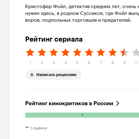
Кристофер Фойл, детектив средних лет, очень х
нужен здесь, в родном Суссексе, где Фойл вын
воров, подпольных торговцев и предателей.
Рейтинг сериала
1
2
3
4
5
6
7
8
9
10
Написать рецензию
Рейтинг кинокритиков в России
1
Количество
положительных
–
1 оценка
оценок:
1.