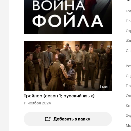
Го
Пл
Ст
Жа
Сл
Ре
Сц
Пр
1 мин
Длительность 1 мин
Оп
Трейлер (сезон 1; русский язык)
11 ноября 2024
Ко
Ху
Добавить в папку
Мо