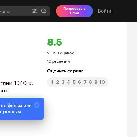
Попробовать
Войти
Плюс
8.5
Рейтинг
24 138 оценок
12 рецензий
Кинопоиска
Оценить сериал
8.5
глии 1940-х.
1
2
3
4
5
6
7
8
9
10
айк
ить фильм или
отренным