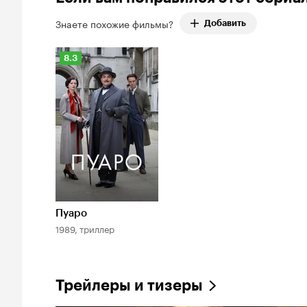
Знаете похожие фильмы?
Добавить
Рейтинг
8.3
Кинопоиска
8.3
Пуаро
1989, триллер
Трейлеры и тизеры