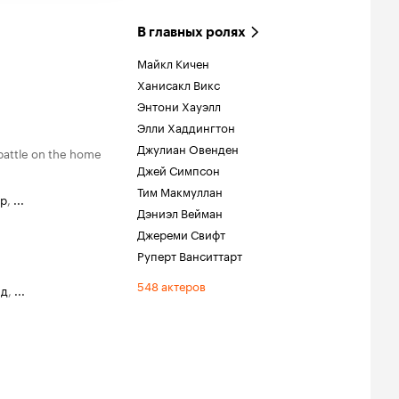
В главных ролях
Майкл Кичен
Ханисакл Викс
Энтони Хауэлл
Элли Хаддингтон
Джулиан Овенден
 battle on the home
Джей Симпсон
Тим Макмуллан
ар
,
...
Дэниэл Вейман
Джереми Свифт
Руперт Ванситтарт
548 актеров
нд
,
...