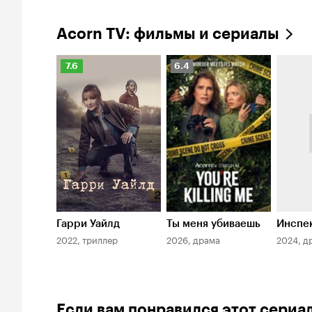
Acorn TV: фильмы и сериалы
Рейтинг
Рейтинг
7.6
6.4
Кинопоиска
Кинопоиска
7.6
6.4
Гарри Уайлд
Ты меня убиваешь
Инспе
2022, триллер
2026, драма
2024, д
Если вам понравился этот сериа