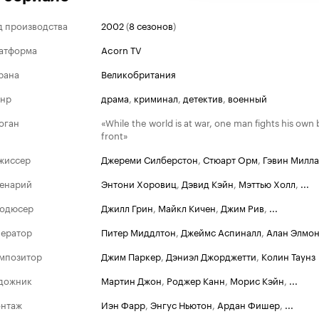
д производства
2002
(
8 сезонов
)
атформа
Acorn TV
рана
Великобритания
нр
драма
,
криминал
,
детектив
,
военный
оган
«While the world is at war, one man fights his own
front»
жиссер
Джереми Силберстон
,
Стюарт Орм
,
Гэвин Милл
енарий
Энтони Хоровиц
,
Дэвид Кэйн
,
Мэттью Холл
,
...
одюсер
Джилл Грин
,
Майкл Кичен
,
Джим Рив
,
...
ератор
Питер Миддлтон
,
Джеймс Аспиналл
,
Алан Элмо
мпозитор
Джим Паркер
,
Дэниэл Джорджетти
,
Колин Таунз
дожник
Мартин Джон
,
Роджер Канн
,
Морис Кэйн
,
...
нтаж
Иэн Фарр
,
Энгус Ньютон
,
Ардан Фишер
,
...