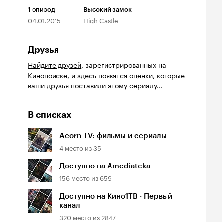
1
эпизод
Высокий замок
04.01.2015
High Castle
Друзья
Найдите друзей
, зарегистрированных на
Кинопоиске, и здесь появятся оценки, которые
ваши друзья поставили этому сериалу...
В списках
Acorn TV: фильмы и сериалы
4
место из
35
Доступно на Amediateka
156
место из
659
Доступно на Кино1ТВ · Первый
канал
320
место из
2847