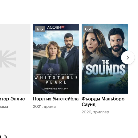
Рейтинг
Рейтинг
Ре
6.6
6.4
7.
Кинопоиска
Кинопоиска
К
6.6
6.4
7.1
ктор Эллис
Пэрл из Уитстейбла
Фьорды Мальборо
Ин
Саунд
Дэ
рама
2021, драма
2020, триллер
202
л