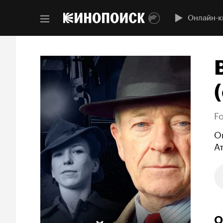
Онлайн-к
(
Fo
О
А
О