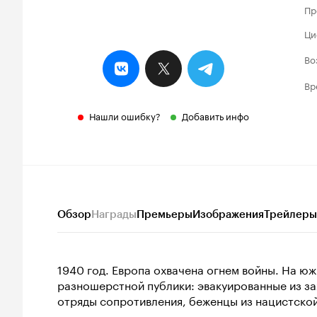
Пр
Ци
Во
Вр
Нашли ошибку?
Добавить инфо
Обзор
Награды
Премьеры
Изображения
Трейлеры
1940 год. Европа охвачена огнем войны. На 
разношерстной публики: эвакуированные из за
отряды сопротивления, беженцы из нацистской