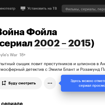
инотеатр
Установить на ТВ
Война Фойла
сериал
2002 – 2015
)
yle's War
18+
пытный сыщик ловит преступников и шпионов в Ан
тмосферный детектив с Эмили Блант и Розамунд П
Здесь можно отмет
Буду смотреть
сериал просм
 сериале