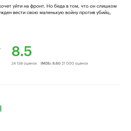
очет уйти на фронт. Но беда в том, что он слишком
ужден вести свою маленькую войну против убийц,
8.5
Рейтинг
24 138 оценок
21 000 оценок
IMDb
:
8.60
Кинопоиска
8.5