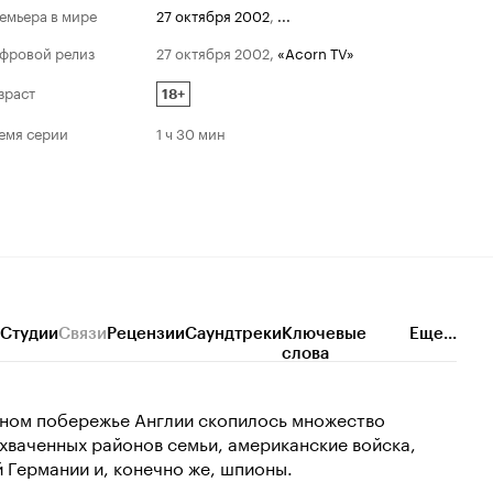
емьера в мире
27 октября 2002
,
...
фровой релиз
27 октября 2002
,
«Acorn TV»
зраст
18+
емя серии
1 ч 30 мин
Студии
Связи
Рецензии
Саундтреки
Ключевые
Еще...
слова
южном побережье Англии скопилось множество
хваченных районов семьи, американские войска,
 Германии и, конечно же, шпионы.