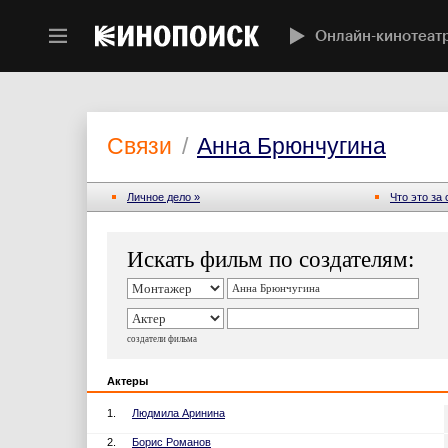
Онлайн-кинотеат
Связи
/
Анна Брюнчугина
Личное дело »
Что это за
Искать фильм по создателям:
создатели фильма
Актеры
1.
Людмила Аринина
2.
Борис Романов