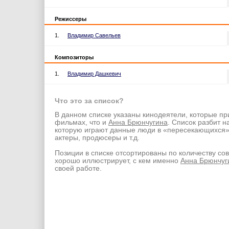
Режиссеры
1.
Владимир Савельев
Композиторы
1.
Владимир Дашкевич
Что это за список?
В данном списке указаны кинодеятели, которые пр
фильмах, что и
Анна Брюнчугина
. Список разбит н
которую играют данные люди в «пересекающихся
актеры, продюсеры и т.д.
Позиции в списке отсортированы по количеству со
хорошо иллюстрирует, с кем именно
Анна Брюнчуг
своей работе.