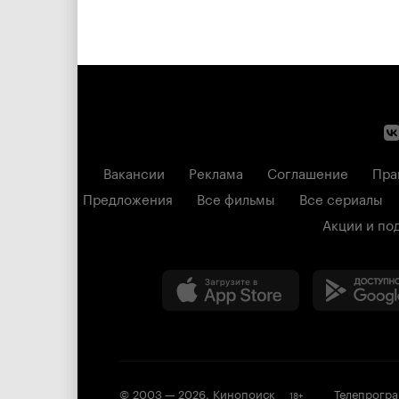
Вакансии
Реклама
Соглашение
Пра
Предложения
Все фильмы
Все сериалы
Акции и по
© 2003 —
2026
,
Кинопоиск
Телепрогр
18
+