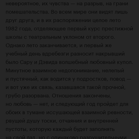
невероятное, их чувства — на разрыв, на грани
помешательства. Во всем мире они видят лишь
друг друга, и в их распоряжении целое лето
1982 года, отделяющее первый курс престижной
школы с театральным уклоном от второго.
Однако лето заканчивается, и первый же
учебный день вдребезги разносит накрывший
было Сару и Дэвида волшебный любовный купол.
Минутное взаимное недопонимание, нелепый
и пустячный, как водится у подростков, повод —
и вот уже их связь, казавшаяся такой прочной,
грубо разорвана. Отношения закончены,
но любовь — нет, и следующий год пройдет для
обоих в тумане иссушающей взаимной ревности,
рвущей душу тоски, отчаяния и внутренней
пустоты, которую каждый будет заполнять
на свой лад, но с одинаково разрушительными