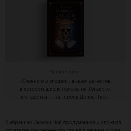
Читайте также
«Словно мы злодеи»: вышел детектив,
в котором школа похожа на Хогвартс,
а студенты — на героев Донны Тартт
Выбранная Сьюзен Чой продуманная и сложная
стратегия постепенного отшелушивания слоев