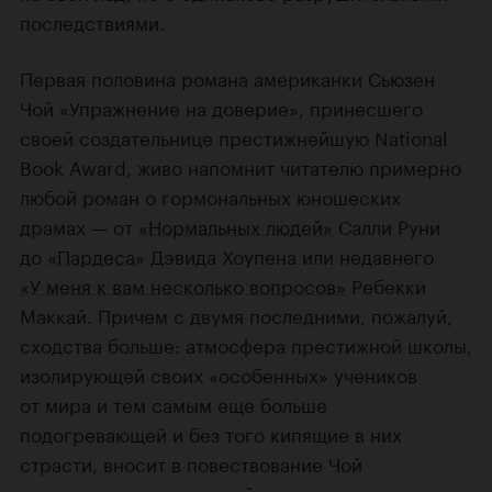
последствиями.
Первая половина романа американки Сьюзен
Чой «Упражнение на доверие», принесшего
своей создательнице престижнейшую National
Book Award, живо напомнит читателю примерно
любой роман о гормональных юношеских
драмах — от
«Нормальных людей»
Салли Руни
до
«Пардеса»
Дэвида Хоупена или недавнего
«У меня к вам несколько вопросов»
Ребекки
Маккай. Причем с двумя последними, пожалуй,
сходства больше: атмосфера престижной школы,
изолирующей своих «особенных» учеников
от мира и тем самым еще больше
подогревающей и без того кипящие в них
страсти, вносит в повествование Чой