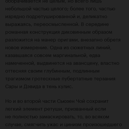
оборачивается не целым, но всего лишь
небольшой частью целого; более того, частью
изрядно подретушированной и, деликатно
выражаясь, переосмысленной. В середине
романная конструкция диковинным образом
разложится на манер оригами, внезапно обретя
новое измерение. Одна из сюжетных линий,
казавшаяся совсем маргинальной, едва
намеченной, выдвинется на авансцену, властно
оттесняя своим глубинным, подлинным
трагизмом гротескные пубертатные терзания
Сары и Дэвида в тень кулис.
Но и во второй части Сьюзен Чой сохранит
легкий элемент ретуши, призванный если
не полностью замаскировать, то, во всяком
случае, смягчить ужас и цинизм произошедшего