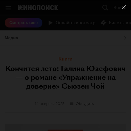
Войти
Онлайн-кинотеатр
Билеты в 
Смотреть кино
Медиа
Книги
Кончится лето: Галина Юзефович
— о романе «Упражнение на
доверие» Сьюзен Чой
14 февраля 2025
Обсудить