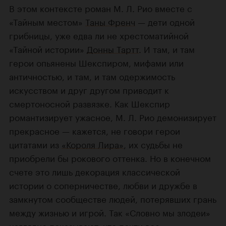
В этом контексте роман М. Л. Рио вместе с
«Тайным местом»
Таны Френч
— дети одной
грибницы, уже едва ли не хрестоматийной
«Тайной истории»
Донны Тартт
. И там, и там
герои опьянены Шекспиром, мифами или
античностью, и там, и там одержимость
искусством и друг другом приводит к
смертоносной развязке. Как Шекспир
романтизирует ужасное, М. Л. Рио демонизирует
прекрасное — кажется, не говори герои
цитатами из
«Короля Лира»
, их судьбы не
приобрели бы рокового оттенка. Но в конечном
счете это лишь декорация классической
истории о соперничестве, любви и дружбе в
замкнутом сообществе людей, потерявших грань
между жизнью и игрой. Так «Словно мы злодеи»
наглядно показывают, что почти все