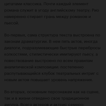
цитатами классика. Почти каждый элемент
романа служит в угоду английскому театру; Рио
намеренно стирает грань между романом и
пьесой.
Во-первых, сама структура текста выстроена по
законам драматургии. В нем пять актов, иногда
диалоги, подразумевающие быстрые перебросы
колкостями, стилистически имитируют пьесу, а
повествование выстроено по всем правилам
аналитической композиции: постепенно
распутывающийся клубок театральных интриг с
новым актом повышает уровень напряжения.
Во-вторых, основным персонажам как на сцене,
так и в жизни отведено свое традиционное
амплуа. Всего актеров и актрис семеро: