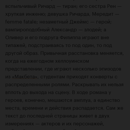
вспыльчивый Ричард — тиран; его сестра Рен —
хрупкая инженю; девушка Ричарда, Мередит —
femme fatale; незаметный Джеймс — герой;
вампироподобный Александр — злодей; а
Оливер и его подруга Филиппа играют вне
типажей, подстраиваясь то под один, то под
другой образ. Привычная расстановка меняется,
когда на ежегодном хеллоуинском
представлении, где играют несколько эпизодов
из
«Макбета»
, студентам приходят конверты с
распределенными ролями. Раскрывать их нельзя
вплоть до выхода на сцену. В ходе романа у
героев, конечно, мешаются амплуа, а единство
места, времени и действия распадается. Сам же
текст до последней страницы живет в двух
измерениях — актеров и их персонажей,