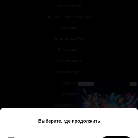
Соглашение
Правила рекомендаций
Справка
Кинопоиск PRO
Все фильмы
Все сериалы
Что посмотреть
Афиша
РЕКЛАМА
Музыка
Телепрограмма
Книги
Служба поддержки