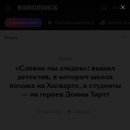
Войти
Онлайн-кинотеатр
Билеты в 
Смотреть кино
Медиа
Книги
«Словно мы злодеи»: вышел
детектив, в котором школа
похожа на Хогвартс, а студенты
— на героев Донны Тартт
28 марта 2023
Обсудить