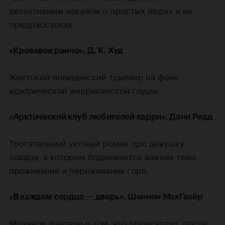
детективным накалом о простых людях и их
предрассудках.
«Кровавое ранчо»
, Д. К. Худ
Жестокий полицейский триллер на фоне
идиллической американской глуши.
«Арктический клуб любителей карри»
, Дани Редд
Трогательный уютный роман про девушку-
повара, в котором поднимается важная тема
проживания и переживания горя.
«В каждом сердце — дверь»
, Шеннон МакГвайр
Мрачное фэнтези о том, что происходит, после