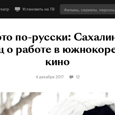
театр
Установить на ТВ
это по-русски: Сахали
ц о работе в южнокор
кино
4 декабря 2017
12