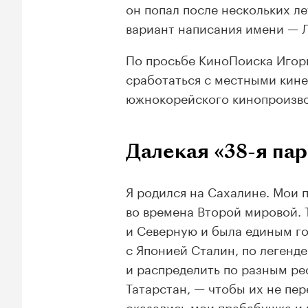
он попал после нескольких л
вариант написания имени — Л
По просьбе КиноПоиска Игорь
сработаться с местными кин
южнокорейского кинопроизво
Далекая «38-я па
Я родился на Сахалине. Мои п
во времена Второй мировой. 
и Северную и была единым го
с Японией Сталин, по легенде
и распределить по разным ре
Татарстан, — чтобы их не пер
оказались мои прабабушка и 