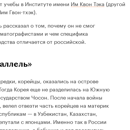
ет учебы в Институте имени
Им Квон Тэка
(другой
им Гвон-тхэк).
 рассказал о том, почему он не смог
ематографистами и чем специфика
дства отличается от российской.
раллель»
редки, корейцы, оказались на острове
Тогда Корея еще не разделилась на Южную
сударством Чосон. После начала войны
, велел отвезти часть корейцев на материк
спубликам — в Узбекистан, Казахстан,
епутали с японцами. Именно так в России
прадедушка, а бабушка и дед поселились