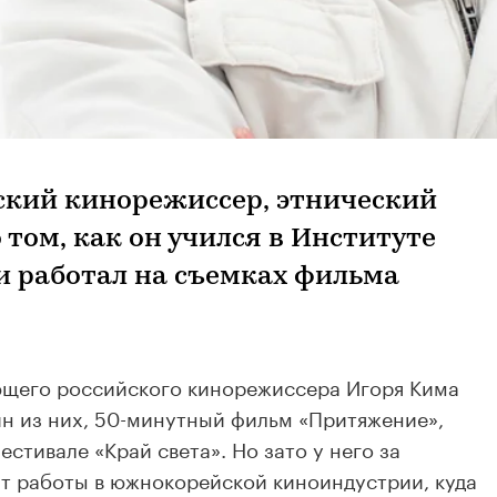
кий кинорежиссер, этнический
 том, как он учился в Институте
и работал на съемках фильма
ющего российского кинорежиссера Игоря Кима
ин из них, 50-минутный фильм «Притяжение»,
стивале «Край света». Но зато у него за
т работы в южнокорейской киноиндустрии, куда