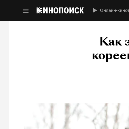
Онлайн-кино
Как 
корее