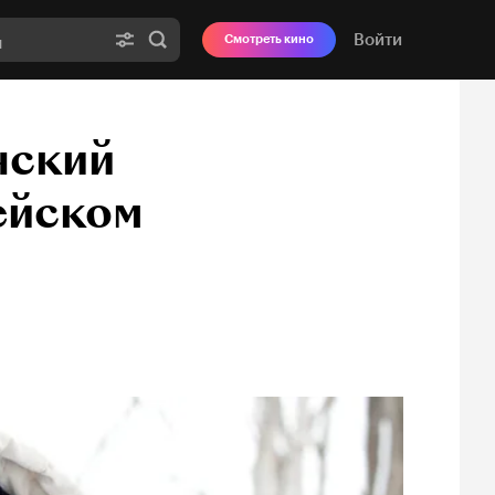
Войти
Смотреть кино
нский
ейском