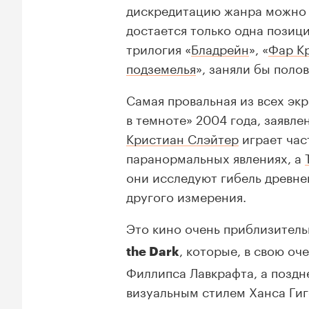
дискредитацию жанра можно с
достается только одна позици
трилогия «
Бладрейн
», «
Фар К
подземелья
», заняли бы поло
Самая провальная из всех эк
в темноте» 2004 года, заявле
Кристиан Слэйтер
играет час
паранормальных явлениях, а
они исследуют гибель древн
другого измерения.
Это кино очень приблизител
, которые, в свою о
the Dark
Филлипса Лавкрафта, а поздне
визуальным стилем Ханса Ги