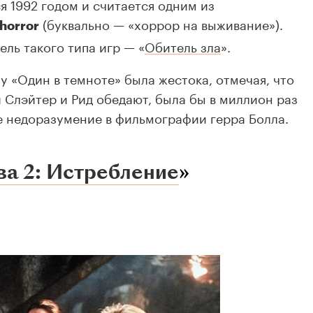
я 1992 годом и считается одним из
(буквально — «хоррор на выживание»).
 horror
ль такого типа игр — «
Обитель зла
».
у «Один в темноте» была жестока, отмечая, что
й Слэйтер и Рид обедают, была бы в миллион раз
е недоразумение в фильмографии герра Болла.
ва 2: Истребление
»