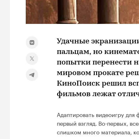
Удачные экранизации
пальцам, но кинемат
попытки перенести на
мировом прокате реш
КиноПоиск решил всп
фильмов лежат отли
Адаптировать видеоигру для ф
первый взгляд. Во-первых, вс
слишком много материала, ко