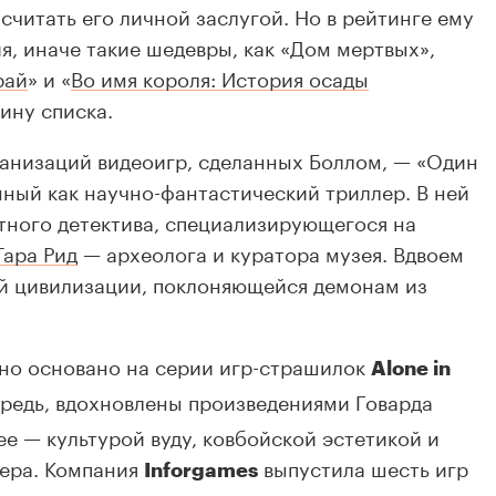
читать его личной заслугой. Но в рейтинге ему
я, иначе такие шедевры, как «Дом мертвых»,
рай
» и «
Во имя короля: История осады
вину списка.
ранизаций видеоигр, сделанных Боллом, — «Один
нный как научно-фантастический триллер. В ней
тного детектива, специализирующегося на
Тара Рид
— археолога и куратора музея. Вдвоем
ей цивилизации, поклоняющейся демонам из
ьно основано на серии игр-страшилок
Alone in
чередь, вдохновлены произведениями Говарда
е — культурой вуду, ковбойской эстетикой и
гера. Компания
выпустила шесть игр
Inforgames