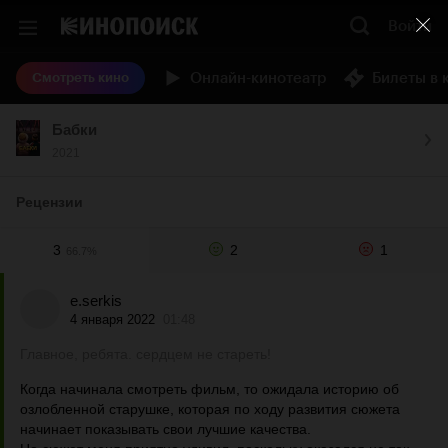
Войти
Онлайн-кинотеатр
Билеты в 
Смотреть кино
Бабки
2021
Рецензии
3
2
1
66.7%
e.serkis
4 января 2022
01:48
Главное, ребята. сердцем не стареть!
Когда начинала смотреть фильм, то ожидала историю об
озлобленной старушке, которая по ходу развития сюжета
начинает показывать свои лучшие качества.