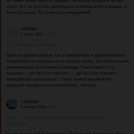
Но сюжет меня приятно удивил, поскольку оказался не так
прост. Это не простая авантюрная криминальная комедия, а
нечто большее. Тут в легкой и комедийной...
mihafilm
1 июля 2022
19:47
Есть ли жизнь за МКАДом?
Приятно удивил фильм. Он и комедийный и драматический.
Умудряется не скатываться в пошлые шутки. Местами весьма
оригинальные монтажные переходы. Участковый с его
носками — это просто «пестня» — где бы еще поискать
полицейского сыгранного с такой тонкой иронией без
дурацких пародий (на полицейских), чернухи...
cyberlaw
6 ноября 2024
08:16
Бабки — нескладная надуманная сказка о большой
депрессии
О чем эта лента? О депрессии. О большой депрессии. Нам